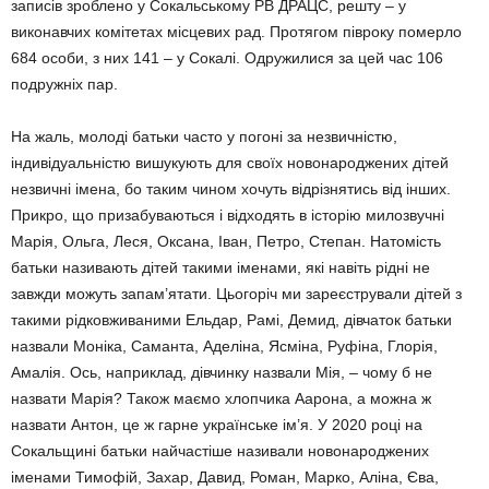
записів зроблено у Сокальському РВ ДРАЦС, решту – у
виконавчих комітетах місцевих рад. Протягом півроку померло
684 особи, з них 141 – у Сокалі. Одружилися за цей час 106
подружніх пар.
На жаль, молоді батьки часто у погоні за незвичністю,
індивідуальністю вишукують для своїх новонароджених дітей
незвичні імена, бо таким чином хочуть відрізнятись від інших.
Прикро, що призабуваються і відходять в історію милозвучні
Марія, Ольга, Леся, Оксана, Іван, Петро, Степан. Натомість
батьки називають дітей такими іменами, які навіть рідні не
завжди можуть запам’ятати. Цьогоріч ми зареєстрували дітей з
такими рідковживаними Ельдар, Рамі, Демид, дівчаток батьки
назвали Моніка, Саманта, Аделіна, Ясміна, Руфіна, Глорія,
Амалія. Ось, наприклад, дівчинку назвали Мія, – чому б не
назвати Марія? Також маємо хлопчика Аарона, а можна ж
назвати Антон, це ж гарне українське ім’я. У 2020 році на
Сокальщині батьки найчастіше називали новонароджених
іменами Тимофій, Захар, Давид, Роман, Марко, Аліна, Єва,