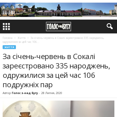
Головна
Життя
За січень-червень в Сокалі зареєстровано 335 народжень,
одружилися за цей час 106...
ЖИТТЯ
За січень-червень в Сокалі
зареєстровано 335 народжень,
одружилися за цей час 106
подружніх пар
Автор
Голос з-над Бугу
-
28 Липня, 2020