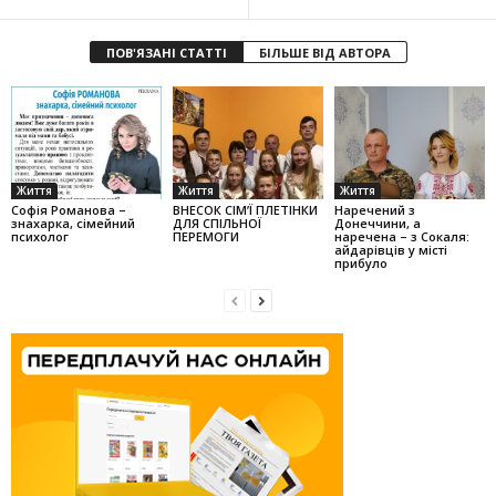
ПОВ'ЯЗАНІ СТАТТІ
БІЛЬШЕ ВІД АВТОРА
Життя
Життя
Життя
Софія Романова –
ВНЕСОК СІМ’Ї ПЛЕТІНКИ
Наречений з
знахарка, сімейний
ДЛЯ СПІЛЬНОЇ
Донеччини, а
психолог
ПЕРЕМОГИ
наречена – з Сокаля:
айдарівців у місті
прибуло