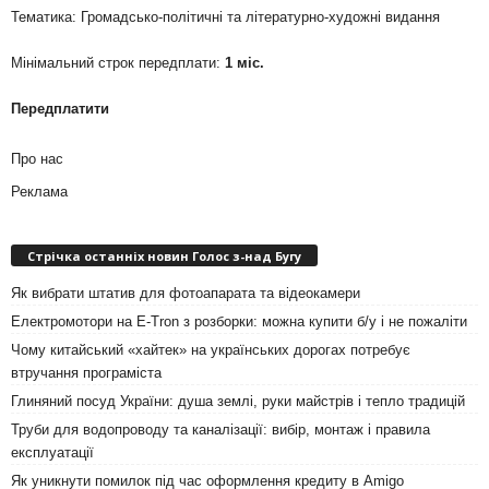
Тематика: Громадсько-політичні та літературно-художні видання
Мінімальний строк передплати:
1 міс.
Передплатити
Про нас
Реклама
Стрічка останніх новин Голос з-над Бугу
Як вибрати штатив для фотоапарата та відеокамери
Електромотори на E-Tron з розборки: можна купити б/у і не пожаліти
Чому китайський «хайтек» на українських дорогах потребує
втручання програміста
Глиняний посуд України: душа землі, руки майстрів і тепло традицій
Труби для водопроводу та каналізації: вибір, монтаж і правила
експлуатації
Як уникнути помилок під час оформлення кредиту в Amigo