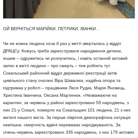
ОЙ ВЕРНІТЬСЯ МАРІЙКИ, ПЕТРИКИ, ІВАНКИ…
Чи не кожна людина хоча б раз у житті зверталась у відділ
ДРАЦСу. Комусь треба зареєструвати народження дитини,
іншим – одружитись чи розлучитись, і навіть останній актовий
запис в житті людини – про смерть – теж роблять тут.
Сокальський районний відділ державної реєстрації актів
цивільного стану очолює Віра Шавалюк, надійна опора та
підтримка у роботі – працівники Леся Рудик, Марія Яновець,
Христина Іванчина, Оксана Мартинюк. «Незважаючи на
карантин, за червень у районі зареєстровано 59 народжень, з
них 21-у Сокалі, померло на Сокальщині 101 людина, 21 з них
жителі нашого міста. За перше півріччя демографічна ситуація
невтішна: смертність вдвічі переважає народжуваність. За
січень-червень зареєстровано 335 народжень, з них 179 актових