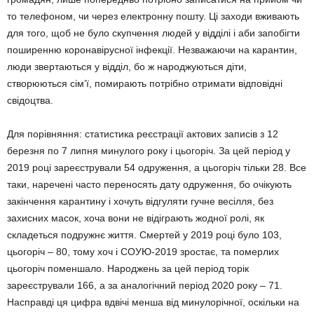
то телефоном, чи через електронну пошту. Ці заходи вживають
для того, щоб не було скупчення людей у відділі і аби запобігти
поширенню коронавірусної інфекції. Незважаючи на карантин,
люди звертаються у відділ, бо ж народжуються діти,
створюються сім’ї, помирають потрібно отримати відповідні
свідоцтва.
Для порівняння: статистика реєстрації актових записів з 12
березня по 7 липня минулого року і цьогоріч. За цей період у
2019 році зареєстрували 54 одруження, а цьогоріч тільки 28. Все
таки, наречені часто переносять дату одруження, бо очікують
закінчення карантину і хочуть відгуляти гучне весілля, без
захисних масок, хоча вони не відіграють жодної ролі, як
складеться подружнє життя. Смертей у 2019 році було 103,
цьогоріч – 80, тому хоч і СОУЮ-2019 зростає, та померлих
цьогоріч поменшало. Народжень за цей період торік
зареєстрували 166, а за аналогічний період 2020 року – 71.
Насправді ця цифра вдвічі менша від минулорічної, оскільки на