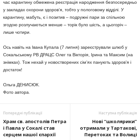
час карантину обмежена реєстрація народження безпосередньо
у закладах охорони здоров’я, тобто у пологовому відділі. У
карантину, мабуть, є і позитив – подружні пари за спільною
згодою розлучаються менше – торік було шість, а цьогоріч –
лише чотири.
Ось навіть на Івана Купала (7 липня) зареєстрували шлюб у
Сокальському РВ ДРАЦС Олег та Вікторія, Ірина та Максим (на
знімках). Тож нехай у новостворених сім’ях панують здоров’я і
достаток!
Ольга ДЕНИСЮК.
Фото автора.
Попередні публікації
Наступна публікація
Храм св. апостолів Петра
Нові “школярики”
і Павла у Сокалі став
отримали у Тартакові,
серцем нашої єпархії
Перетоках та Волиці