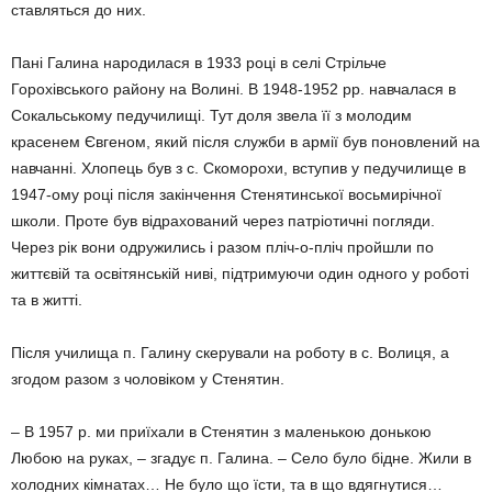
ставляться до них.
Пані Галина народилася в 1933 році в селі Стрільче
Горохівського району на Воли­ні. В 1948-1952 рр. навчалася в
Сокальсько­му педучилищі. Тут доля звела її з молодим
красенем Євгеном, який після служби в армії був поновлений на
навчанні. Хлопець був з с. Скоморохи, вступив у педучилище в
1947-ому році після закінчення Стенятин­ської восьмирічної
школи. Проте був відра­хований через патріотичні погляди.
Через рік вони одружились і разом пліч-о-пліч пройшли по
життєвій та освітянській ниві, підтримуючи один одного у роботі
та в житті.
Після училища п. Галину скерували на роботу в с. Волиця, а
згодом разом з чоловіком у Стенятин.
– В 1957 р. ми приїхали в Стенятин з маленькою донькою
Любою на руках, – згадує п. Галина. – Село було бідне. Жили в
холодних кімнатах… Не було що їсти, та в що вдягнутися…