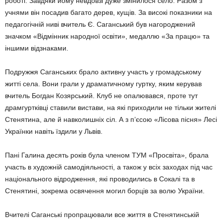
роботі. Завдяки йому невдовзі дуже змінилося село. Разом з
учня­ми він посадив багато дерев, кущів. За високі показники на
педагогічній ниві вчитель Є. Саганський був нагороджений
значком «Відмінник народної освіти», медаллю «За працю» та
іншими відзнаками.
Подружжя Саганських брало активну участь у громадському
житті села. Вони грали у драматичному гуртку, яким керував
вчитель Богдан Козярський. Клуб не опа­лювався, проте тут
драмгуртківці ставили вистави, на які приходили не тільки жителі
Стенятина, але й навколишніх сіл. А з п’єсою «Лісова пісня» Лесі
Українки навіть їздили у Львів.
Пані Галина десять років була членом ТУМ «Просвіта», брала
участь в художній самодіяльності, а також у всіх заходах під час
національного відродження, які проводи­лись в Сокалі та в
Стенятині, зокрема освячення могил борців за волю України.
Вчителі Саганські пропрацювали все життя в Стенятинській