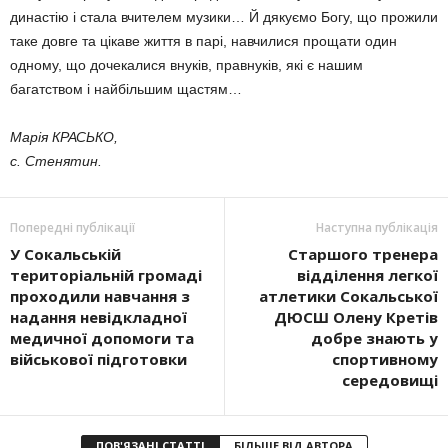
династію і стала вчителем музики… Й дякуємо Богу, що прожили
таке довге та цікаве життя в парі, навчилися прощати один
одному, що дочекалися внуків, правнуків, які є нашим
багатством і найбільшим щастям…
Марія КРАСЬКО,
с. Стенятин.
Попередні публікації
Наступна публікація
У Сокальській
Старшого тренера
територіальній громаді
відділення легкої
проходили навчання з
атлетики Сокальської
надання невідкладної
ДЮСШ Олену Кретів
медичної допомоги та
добре знають у
військової підготовки
спортивному
середовищі
ПОВ'ЯЗАНІ СТАТТІ
БІЛЬШЕ ВІД АВТОРА