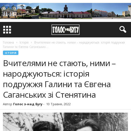
Головна
Історія
Вчителями не стають, ними – народжуються: історія подружжя
Галини та Євгена Саганських...
ІСТОРІЯ
Вчителями не стають, ними –
народжуються: історія
подружжя Галини та Євгена
Саганських зі Стенятина
Автор
Голос з-над Бугу
-
10 Травня, 2022