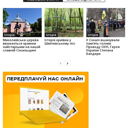
Історія
Історія
Історія
Миколаївська церква
Історія криївки у
У Сокалі вшанували
вважається храмом
Шмітківському лісі
пам’ять голови
найстарішим на нашій
Проводу ОУН, Героя
славній Сокальщині
України Степана
Бандери