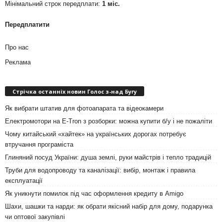
Мінімальний строк передплати:
1 міс.
Передплатити
Про нас
Реклама
Стрічка останніх новин Голос з-над Бугу
Як вибрати штатив для фотоапарата та відеокамери
Електромотори на E-Tron з розборки: можна купити б/у і не пожаліти
Чому китайський «хайтек» на українських дорогах потребує
втручання програміста
Глиняний посуд України: душа землі, руки майстрів і тепло традицій
Труби для водопроводу та каналізації: вибір, монтаж і правила
експлуатації
Як уникнути помилок під час оформлення кредиту в Amigo
Шахи, шашки та нарди: як обрати якісний набір для дому, подарунка
чи оптової закупівлі