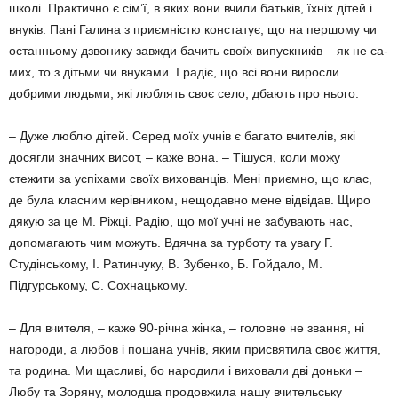
школі. Практично є сім’ї, в яких вони вчили батьків, їхніх дітей і
внуків. Пані Галина з приємністю констатує, що на першому чи
останньому дзвонику завжди бачить своїх випускників – як не са­
мих, то з дітьми чи внуками. І радіє, що всі вони виросли
добрими людьми, які люблять своє село, дбають про нього.
– Дуже люблю дітей. Серед моїх учнів є багато вчителів, які
досягли значних висот, – каже вона. – Тішуся, коли можу
стежити за успіхами своїх вихованців. Мені приємно, що клас,
де була класним керівником, нещодавно мене відвідав. Щиро
дякую за це М. Ріжці. Радію, що мої учні не забувають нас,
допомагають чим можуть. Вдячна за турботу та увагу Г.
Студінському, І. Ратинчу­ку, В. Зубенко, Б. Гойдало, М.
Підгурському, С. Сохнацькому.
– Для вчителя, – каже 90-річна жінка, – головне не звання, ні
нагороди, а любов і пошана учнів, яким присвятила своє життя,
та родина. Ми щасливі, бо народили і вихо­вали дві доньки –
Любу та Зоряну, молодша продовжила нашу вчительську