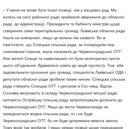
– У мене не може бути іншої позиції, ніж у місцевих рад. Ми
колись на сесії районної ради приймали звернення до обласної
ради, до адміністрації, Президента та Кабінету міністрів щодо
створення семи територіальних громад. Львівська обласна рада
пішла на компроміс, якщо це можна так назвати. Ви ж
пам’ятаєте, що Сілецька сільська рада, за попереднім пер­
спективним планом, мала належати до Черво­ноградської ОТГ.
Але жителі Сільця та навко­лишніх сіл були категорично проти
цього об’єд­нання. Вдавалися навіть до акцій протесту. Тож, аби
задовольнити прохання цих громад, спеціалісти Львівської ОДА і
депутати обласної ради зробили таким чином: Сілецька сільська
рада створить Сілецьку ОТГ з центром в Сос-нівці. Відтак
Соснівку вилучають зі складу Червоноградської міської ради,
натомість Острів­ську сільську раду запропонували долучити до
Червоноградської ОТГ. Якщо до міста Червонограда не
приєднається жодна сільська рада, то і не буде
Червоноградської ОТГ, бо не буде дотримана вимога закону.
Тому вони так зробили. І якщо немає позиції щодо приєд­нання