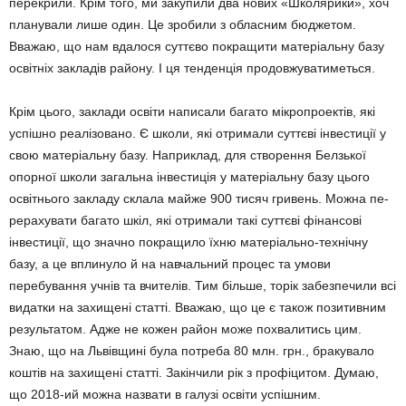
перекрили. Крім того, ми закупили два нових «Школярики», хоч
планували лише один. Це зробили з облас­ним бюджетом.
Вважаю, що нам вдалося суттєво покращити матеріальну базу
освітніх закладів району. І ця тенденція продовжува­тиметься.
Крім цього, заклади освіти написали багато мікропроектів, які
успішно реалізовано. Є школи, які отримали суттєві інвестиції у
свою матеріальну базу. Наприклад, для створення Белзької
опорної школи загальна інвестиція у матеріальну базу цього
освітнього закладу склала майже 900 тисяч гривень. Можна пе­
рерахувати багато шкіл, які отримали такі сут­тєві фінансові
інвестиції, що значно покращило їхню матеріально-технічну
базу, а це вплинуло й на навчальний процес та умови
перебування учнів та вчителів. Тим більше, торік забез­печили всі
видатки на захищені статті. Вважаю, що це є також позитивним
результатом. Адже не кожен район може похвалитись цим.
Знаю, що на Львівщині була потреба 80 млн. грн., бракувало
коштів на захищені статті. Закінчили рік з профіцитом. Думаю,
що 2018-ий можна назвати в галузі освіти успішним.