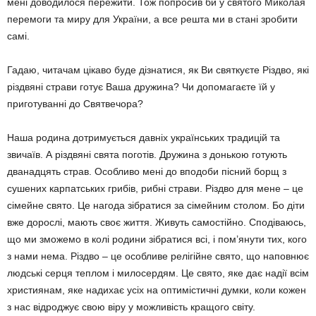
мені доводилося пережити. Тож попросив би у святого Миколая
перемоги та миру для України, а все решта ми в стані зробити
самі.
Гадаю, читачам цікаво буде дізнатися, як Ви святкуєте Різдво, які
різдвяні стра­ви готує Ваша дружина? Чи допомагаєте їй у
приготуванні до Святвечора?
Наша родина дотримується давніх україн­ських традицій та
звичаїв. А різдвяні свята поготів. Дружина з донькою готують
дванадцять страв. Особливо мені до вподоби пісний борщ з
сушених карпатських грибів, рибні страви. Різдво для мене – це
сімейне свято. Це нагода зібратися за сімейним столом. Бо діти
вже дорослі, мають своє життя. Живуть самостійно. Сподіваюсь,
що ми зможемо в колі родини зібратися всі, і пом’янути тих, кого
з нами нема. Різдво – це особливе релігійне свято, що наповнює
людські серця теплом і милосердям. Це свято, яке дає надії всім
християнам, яке надихає усіх на оптимістичні думки, коли кожен
з нас відроджує свою віру у можливість кращого світу.