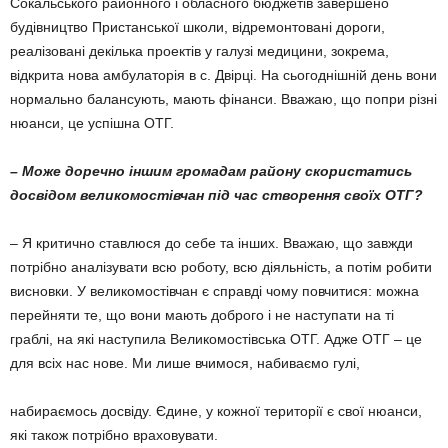
Сокальського районного і обласного бюджетів завершено
будівництво Пристанської школи, відремонтовані дороги,
реалізовані декілька проектів у галузі медицини, зокрема,
відкрита нова амбулаторія в с. Двірці. На сьогоднішній день вони
нормально балансують, мають фінанси. Вважаю, що попри різні
нюанси, це успішна ОТГ.
– Може доречно іншим громадам району скористатись
досвідом великомостівчан під час створення своїх ОТГ?
– Я критично ставлюся до себе та інших. Вважаю, що завжди
потрібно аналізувати всю роботу, всю діяльність, а потім робити
виснов­ки. У великомостівчан є справді чому повчити­ся: можна
перейняти те, що вони мають доб­рого і не наступати на ті
граблі, на які наступила Великомостівська ОТГ. Адже ОТГ – це
для всіх нас нове. Ми лише вчимося, набиваємо гулі,
набираємось досвіду. Єдине, у кожної території є свої нюанси,
які також потрібно враховувати.