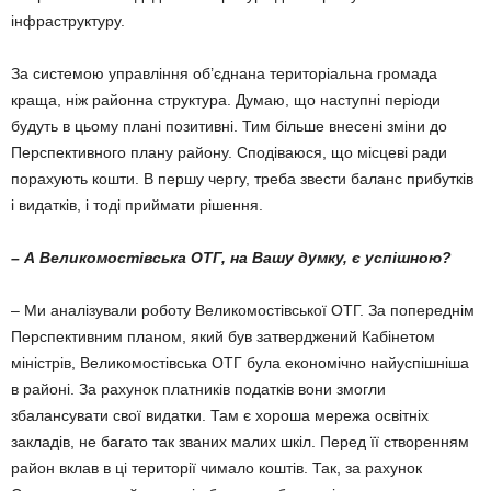
інфраструктуру.
За системою управління об’єднана терито­ріальна громада
краща, ніж районна структура. Думаю, що наступні періоди
будуть в цьому плані позитивні. Тим більше внесені зміни до
Перспективного плану району. Сподіваюся, що місцеві ради
порахують кошти. В першу чергу, треба звести баланс прибутків
і видатків, і тоді приймати рішення.
– А Великомостівська ОТГ, на Вашу думку, є успішною?
– Ми аналізували роботу Великомостівської ОТГ. За попереднім
Перспективним планом, який був затверджений Кабінетом
міністрів, Великомостівська ОТГ була економічно найус­пішніша
в районі. За рахунок платників податків вони змогли
збалансувати свої видатки. Там є хороша мережа освітніх
закладів, не багато так званих малих шкіл. Перед її створенням
район вклав в ці території чимало коштів. Так, за рахунок