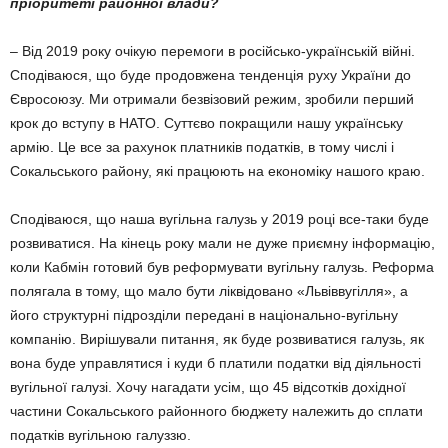
пріоритеті районної влади?
– Від 2019 року очікую перемоги в російсько-українській війні.
Сподіваюся, що буде продов­жена тенденція руху України до
Євросоюзу. Ми отримали безвізовий режим, зробили перший
крок до вступу в НАТО. Суттєво покра­щили нашу українську
армію. Це все за рахунок платників податків, в тому числі і
Сокальського району, які працюють на економіку нашого краю.
Сподіваюся, що наша вугільна галузь у 2019 році все-таки буде
розвиватися. На кінець року мали не дуже приємну інформацію,
коли Каб­мін готовий був реформувати вугільну галузь. Реформа
полягала в тому, що мало бути лікві­довано «Львіввугілля», а
його структурні підроз­діли передані в національно-вугільну
компанію. Вирішували питання, як буде розвиватися галузь, як
вона буде управлятися і куди б плати­ли податки від діяльності
вугільної галузі. Хочу нагадати усім, що 45 відсотків дохідної
частини Сокальського районного бюджету належить до сплати
податків вугільною галуззю.