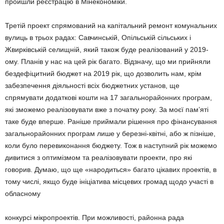
пройшли реє­страцію в Мінекономіки.
Третій проект спрямований на капітальний ремонт комунальних
вулиць в трьох радах: Савчинській, Опільській сільських і
Жвирківській селищній, який також буде реалізований у 2019-
ому. Планів у нас на цей рік багато. Відзначу, що ми прийняли
бездефіцитний бюджет на 2019 рік, що дозволить нам, крім
забезпечення діяльності всіх бюджетних установ, ще
спрямувати додаткові кошти на 17 загальнорайонних програм,
які зможемо реалізовувати вже з початку року. За моєї пам’яті
таке буде вперше. Раніше приймали рішення про фінансування
загальнорайонних програм лише у березні-квітні, або ж пізніше,
коли було перевиконання бюджету. Тож в наступний рік можемо
дивитися з оптимізмом та реалізовувати проекти, про які
говорив. Думаю, що ще «народиться» багато цікавих проектів, в
тому числі, якщо буде ініціатива місцевих громад щодо участі в
обласному
конкурсі мікропроектів. При можливості, район­на рада