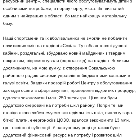
ресурсний центр», спеці­алісти якого обслуговуватимуть дітей з
особливими потребами, в першу чергу, міста. Він визнаний
одним з найкращих в області, бо має найкращу матеріальну
базу.
Наші спортсмени та їх вболівальники не змогли не побачити
позитивних змін на стадіоні «Сокіл». Тут облаштовані душові
кабінки, роздягальні, збудовано новий майданчик з твердим
покриттям, відремонтували (ворота-вхід) на стадіон. Великим
досягненням, на мою думку, є створення Сокальською
районною радою системи управління бюджетними коштами в
галузі освіти. Завдяки прозорій роботі Центру з обслуговування
закладів освіти в сфері закупівлі, проведенні відкритих процедур,
вдалося зекономити і млн. 250 тисяч грн. Ці кошти були
додатково скеровані на потреби шкіл району. Попри те, ми
стовідсотково забез­печуємо життєдіяльність шкіл, виплату заро­
бітної плати, енергоносіїв ЦОЗО, вдалося зеко­номити 13 млн.
грн. освітньої субвенції. У наступному році це також буде
додатковий фінансовий ресурс на потребу і розвиток шкіл