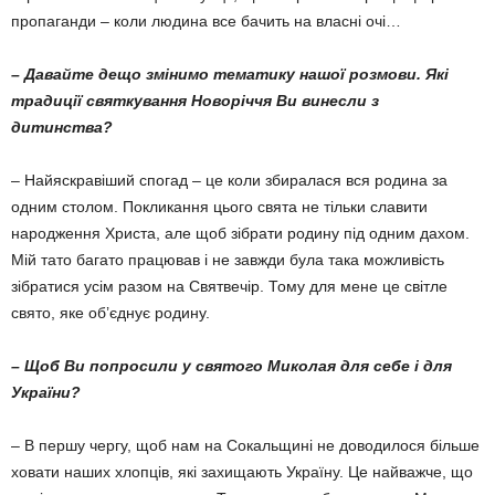
пропаганди – коли людина все бачить на власні очі…
– Давайте дещо змінимо тематику нашої розмови. Які
традиції святкування Новоріччя Ви винесли з
дитинства?
– Найяскравіший спогад – це коли збиралася вся родина за
одним столом. Покликання цього свята не тільки славити
народження Христа, але щоб зібрати родину під одним дахом.
Мій тато багато працював і не завжди була така можливість
зібратися усім разом на Святвечір. Тому для мене це світле
свято, яке об’єднує родину.
– Щоб Ви попросили у святого Миколая для себе і для
України?
– В першу чергу, щоб нам на Сокальщині не доводилося більше
ховати наших хлопців, які захищають Україну. Це найважче, що