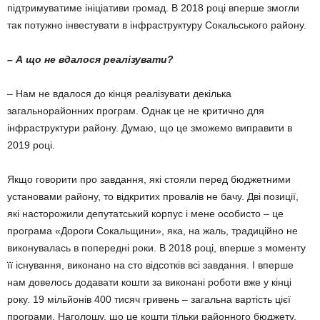
підтримуватиме ініціативи громад. В 2018 році вперше змогли
так потужно інвесту­вати в інфраструктуру Сокальського району.
– А що не вдалося реалізувати?
– Нам не вдалося до кінця реалізувати декілька
загальнорайонних програм. Однак це не критично для
інфраструктури району. Ду­маю, що це зможемо виправити в
2019 році.
Якщо говорити про завдання, які стояли перед бюджетними
установами району, то відкритих провалів не бачу. Дві позиції,
які насторожили депутатський корпус і мене осо­бисто – це
програма «Дороги Сокальщини», яка, на жаль, традиційно не
виконувалась в попередні роки. В 2018 році, вперше з моменту
її існування, виконано на сто відсотків всі зав­дання. І вперше
нам довелось додавати кошти за виконані роботи вже у кінці
року. 19 мільйонів 400 тисяч гривень – загальна вартість цієї
програми. Наголошу, що це кошти тільки район­ного бюджету.