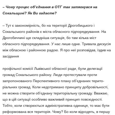
– Чому процес об’єднання в ОТГ так за­тягнувся на
Сокальщині? Як Ви гадаєте?
– Тут є закономірність, бо на території Дрогобицького і
Сокальського районів є міста обласного підпорядкування. На
Дрогобиччині ще складніша ситуація, бо там кілька міст
обласного підпорядкування. У нас лише одне. Тривала дискусія
між обласною і районною радою. Я про неї розповідав, їздив на
засідання
профільної комісії Львівської обласної ради, були делегації
громад Сокальського району. Люди протестували проти
запропонованого Перспективного плану об’єднаних терито­
ріальних громад. Коли недотримано принципу добровільності,
не можна створити об’єднану територіальну громаду. Вважаю,
що в цій ситу­ації особливо важливий принцип повсюдності.
Тобто, коли створюється адміністративна оди­ниця, то має бути
реформована вся територія. Чому? Бо коли відходять, в першу