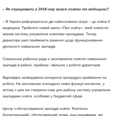
– Як спрацювали у 2018-ому галузі осві­ти та медицини?
– В Україні реформуються дві найосновніші галузі – це освіта й
медицина. Прийнято новий закон «Про освіту», який повністю
змінив систему управління освітніми закладами. Тепер
директори шкіл приймають рішення щодо фун­кціонування
діяльності навчальних закладів.
Сокальська районна рада є засновником освітніх навчальних
закладів в районі, приймає і звільняє з роботи директорів.
Відповідно затверджена конкурсна процедура приймання на
роботу. На засновника покла­дено певні функції контролю, у
зв’язку з цим ми створили нову для району систему управління
закладами освіти, особливо у бюджетній сфері
Центр з обслуговування закладів освіти. Фактично
бухгалтерський і обслуговуючий склад, інші працівники, які