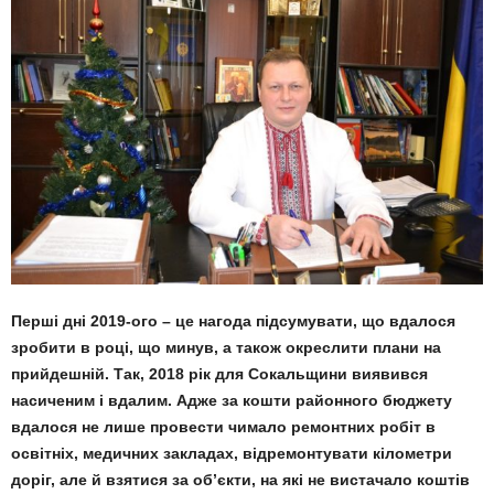
Перші дні 2019-ого – це нагода підсумувати, що вдалося
зробити в році, що минув, а також ок­реслити плани на
прийдешній. Так, 2018 рік для Сокальщини виявився
насиченим і вдалим. Адже за кошти районного бюджету
вдалося не лише провести чимало ремонтних робіт в
освітніх, медичних закладах, відремонтувати кілометри
доріг, але й взятися за об’єкти, на які не виста­чало коштів