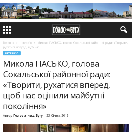
Головна
Інтерв'ю
Микола ПАСЬКО, голова Сокальської районної ради: «Творити,
рухатися вперед, щоб нас...
ІНТЕРВ'Ю
Микола ПАСЬКО, голова
Сокальської районної ради:
«Творити, рухатися вперед,
щоб нас оцінили майбутні
покоління»
Автор
Голос з-над Бугу
-
23 Січня, 2019