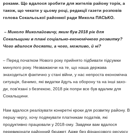
роками. Що вдалося зробити для жителів району торік, а
також, що чекати у цьому році, редакції газети розповів
голова Сокальської районної ради Микола ПАСЬКО.
– Миколо Миколайовичу, яким був 2018 рік для
Сокальщини в плані соціально-економічного розвитку?
Чого вдалося досяг­ти, а чого, можливо, й ні?
– Перед початком Нового року прийнято підбивати підсумки
мину­лого року. Незважаючи на те, що наша держава
знаходиться фактично у стані війни, у нас непроста еко­номічна
ситуація, бачимо, які видат­ки йдуть на оборону та на інші захо­
ди, пов’язані з безпекою, 2018 рік попри все був вдалим для
Сокаль­щини.
Нам вдалося реалізувати конкрет­ні кроки для розвитку району. В
пер­шу чергу, хочу подякувати платникам податків, які
продуктивно працю­вали у 2018-ому. Завдяки вам вда­лося
перевиконати районний бюд­жет. Адже без фінансового ресурсу