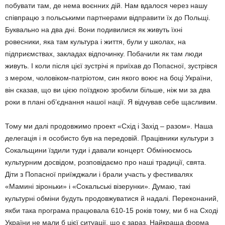
побувати там, де нема воєнних дій. Нам вдалося через нашу
співпрацю з польськими партнерами відправити їх до Польщі.
Буквально на два дні. Вони подивилися як живуть їхні
ровесники, яка там культура і життя, були у школах, на
підприємствах, зак­ладах відпочинку. Побачили як там люди
живуть. І коли після цієї зустрічі я приїхав до Попасної, зустрівся
з мером, чоловіком-патріотом, син якого воює на боці України,
він ска­зав, що ви цією поїздкою зробили більше, ніж ми за два
роки в плані об’єднання нашої нації. Я відчував себе щасливим.
Тому ми далі продовжимо проект «Схід і Захід – разом». Наша
делегація і я особисто був на передовій. Працівники культури з
Сокальщини їздили туди і давали концерт. Обмі­нюємось
культурним досвідом, розповідаємо про наші традиції, свята.
Діти з Попасної при­їжджали і брали участь у фестивалях
«Мамині зіроньки» і «Сокальські візерунки». Думаю, такі
культурні обміни будуть продовжуватися й на­далі. Переконаний,
якби така програма працю­вала 610-15 років тому, ми б на Сході
України не мали б цієї ситуації, що є зараз. Найкраща форма