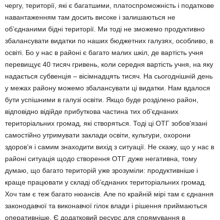
чергу, тери­торії, які є багатшими, платоспроможність і податкове
навантаженням там досить високе і залишаються не
об’єднаними бідні території. Ми тоді не зможемо продуктивно
збалансувати видатки по наших бюджетних галузях, особ­ливо, в
освіті. Бо у нас в районі є багато малих шкіл, де вартість учня
перевищує 40 тисяч гривень, коли середня вартість учня, на яку
надається субвенція – вісімнадцять тисяч. На сьогоднішній день
у межах району можемо збалансувати ці видатки. Нам вдалося
бути успішними в галузі освіти. Якщо буде розділено район,
відповідно відійде прибуткова частина тих об’єднаних
територіальних громад, які створяться. Тоді ці ОТГ зобов’язані
самостійно утримувати заклади освіти, культури, охорони
здоров’я і самим знаходити вихід з ситуації. Не скажу, що у нас в
районі ситуація щодо створення ОТГ дуже негативна, тому
думаю, що багато територій уже зрозуміли: продук­тивніше і
краще працювати у складі об’єднаних територіальних громад.
Хоч там є теж багато нюансів. Але по крайній мірі там є єднання
законодавчої та виконавчої гілок влади і рішен­ня приймаються
оперативніше. Є додатковий ресурс для спрямування в