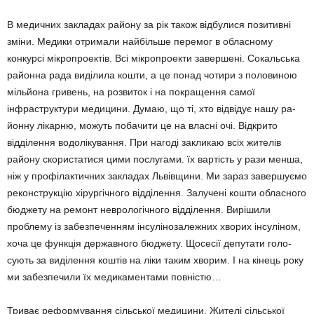
В медичних закладах району за рік також відбулися позитивні
зміни. Медики отримали найбільше перемог в обласному
конкурсі мікро­проектів. Всі мікропроекти завершені. Сокальська
районна рада виділила кошти, а це понад чотири з половиною
мільйона гривень, на роз­виток і на покращення самої
інфраструктури медицини. Думаю, що ті, хто відвідує нашу ра­
йонну лікарню, можуть побачити це на власні очі. Відкрито
відділення водолікування. При нагоді закликаю всіх жителів
району скориста­тися цими послугами. їх вартість у рази менша,
ніж у профілактичних закладах Львівщини. Ми зараз завершуємо
реконструкцію хірургічного відділення. Залучені кошти обласного
бюд­жету на ремонт неврологічного відділення. Вирішили
проблему із забезпеченням інсулінозалежних хворих інсуліном,
хоча це функція державного бюджету. Щосесії депутати голо­
сують за виділення коштів на ліки таким хво­рим. І на кінець року
ми забезпечили їх медика­ментами повністю…
Триває реформування сільської меди­цини. Жителі сільської