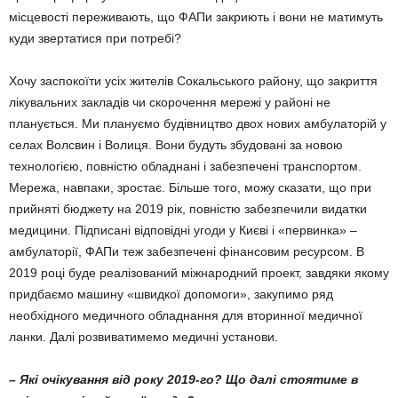
місцевості пережи­вають, що ФАПи закриють і вони не матимуть
куди звертатися при потребі?
Хочу заспокоїти усіх жителів Сокальського району, що закриття
лікувальних закладів чи скорочення мережі у районі не
планується. Ми плануємо будівництво двох нових амбулаторій у
селах Волсвин і Волиця. Вони будуть збу­довані за новою
технологією, повністю облад­нані і забезпечені транспортом.
Мережа, на­впаки, зростає. Більше того, можу сказати, що при
прийняті бюджету на 2019 рік, повністю забезпечили видатки
медицини. Підписані від­повідні угоди у Києві і «первинка» –
амбулаторії, ФАПи теж забезпечені фінансовим ресурсом. В
2019 році буде реалізований міжнародний проект, завдяки якому
придбаємо машину «швидкої допомоги», закупимо ряд
необхідного медичного обладнання для вторинної медичної
ланки. Далі розвиватимемо медичні установи.
– Які очікування від року 2019-го? Що далі стоятиме в