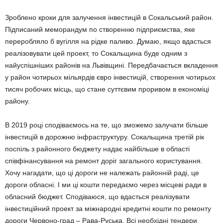
Зроблено кроки для залучення інвестицій в Сокальський район.
Підписаний меморандум по створенню підприємства, яке
переробляло б вугілля на рідке паливо. Думаю, якщо вдасть­ся
реалізовувати цей проект, то Сокальщина буде одним з
найуспішніших районів на Львів­щині. Передбачається вкладення
у район чоти­рьох мільярдів євро інвестицій, створення чоти­рьох
тисяч робочих місць, що стане суттєвим проривом в економіці
району.
В 2019 році сподіваємось на те, що зможе­мо залучати більше
інвестицій в дорожню інфраструктуру. Сокальщина третій рік
поспіль з районного бюджету надає найбільше в облас­ті
співфінансування на ремонт доріг загального користування.
Хочу нагадати, що ці дороги не належать районній раді, це
дороги обласні. І ми ці кошти передаємо через місцеві ради в
обласний бюджет. Сподіваюся, що вдасться реалізувати
інвестиційний проект за міжнародні кредитні кошти по ремонту
дороги Червоно-град – Рава-Руська. Всі необхідні тендери