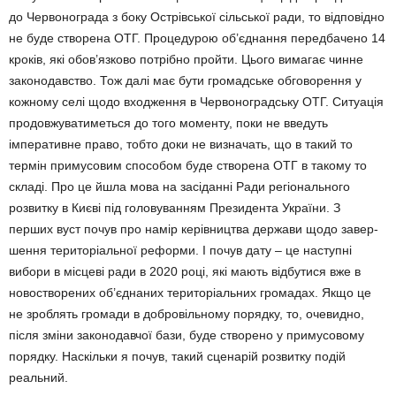
до Червонограда з боку Острівської сіль­ської ради, то відповідно
не буде створена ОТГ. Процедурою об’єднання передбачено 14
кроків, які обов’язково потрібно пройти. Цього вимагає чинне
законодавство. Тож далі має бути громадське обговорення у
кожному селі щодо входження в Червоноградську ОТГ. Си­туація
продовжуватиметься до того моменту, поки не введуть
імперативне право, тобто доки не визначать, що в такий то
термін примусовим способом буде створена ОТГ в такому то
скла­ді. Про це йшла мова на засіданні Ради регіонального
розвитку в Києві під головува­нням Президента України. З
перших вуст почув про намір керівництва держави щодо завер­
шення територіальної реформи. І почув дату – це наступні
вибори в місцеві ради в 2020 ро­ці, які мають відбутися вже в
новостворених об’єднаних територіальних громадах. Якщо це
не зроблять громади в добровільному порядку, то, очевидно,
після зміни законодавчої бази, буде створено у примусовому
порядку. Наскіль­ки я почув, такий сценарій розвитку подій
реальний.