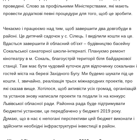
проведені. Слово за профільними Міністерс­твами, які мають
провести додаткові певні процедури для того, щоб це зробити.
Чекаємо і працюємо над тим, щоб завершити два довгобуди в
районі. Це дитячий садочок у с. Сілець. І виділили кошти на це.
Вдасться завершити й обласний об’єкт – будівництво басейну
Сокальської санаторної школи-інтернаті. Плануємо ремонт
кінотеатру в м. Сокаль, благоустрій території біля байдаркової
станції. Там має бути чудовий куточок для відпочинку сокальчан і
гостей міста на березі Західного Бугу. Ми будемо шукати під це
кошти. І, звичай­но, реалізація трьох міжнародних проектів, про
які сказав вище. Хотілося, щоб активісти усіх громад, організацій
та установ знову написали проекти та подали їх на конкурс
Львівської обласної ради. Районна рада буде підтриму­вати
бюджетні установи, це передбачено у бюджеті 2019 року.
Думаю, що в нас є непогані перспективи цей бюджет виконати і
здійснити необхідні інфраструктурні інвестиції в район.