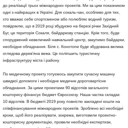
до реалізації трьох міжнародних проектів. Ми за цим показ­ником
одні з найкращих в Україні. Для сокаль-чан, особливо для тих,
хто вважає себе спорт­сменом або полюбляє водний туризм,
повідом­лю, що в 2019 році збудуємо на березі річки Західний
Буг, це територія Сокаля, байдаркову станцію. Крім того, буде
споруджений невелич­кий навчальний центр, закупимо байдарки,
необхідне обладнання. Біля с. Конотопи буде збудована велика
оглядова дерев’яна вежа. Це поліпшить туристичну
інфраструктуру міста і району.
По медичному проекту готуємось закупити сучасну машину
швидкої допомоги і необхідне медичне дороговартісне
обладнання. За цими проектами 90 відсотків загального
кошторису фінансує бюджет Євросоюзу. Наша частка складає
10 відсотків. В бюджеті 2019 року повністю закладені кошти на
співфінансування міжнародних проектів. Зроблено всі необхідні
кроки, щоб його реалізувати, зокрема, виго­товили проектно-
кошторисну документацію, провели необхідні експертизи,