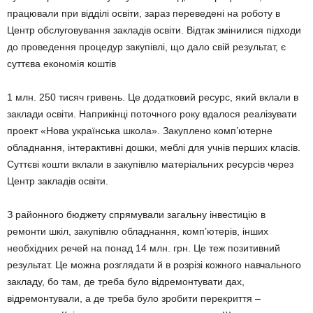
працювали при відділі освіти, зараз переведені на роботу в
Центр обслу­говування закладів освіти. Відтак змінилися під­ходи
до проведення процедур закупівлі, що дало свій результат, є
суттєва економія коштів
1 млн. 250 тисяч гривень. Це додатковий ресурс, який вклали в
заклади освіти. Наприкінці поточного року вдалося реалізувати
проект «Нова українська школа». Закуплено комп’ю­терне
обладнання, інтерактивні дошки, меблі для учнів перших класів.
Суттєві кошти вклали в закупівлю матеріальних ресурсів через
Центр закладів освіти.
З районного бюджету спрямували загальну інвестицію в
ремонти шкіл, закупівлю облад­нання, комп’ютерів, інших
необхідних речей на понад 14 млн. грн. Це теж позитивний
резу­льтат. Це можна розглядати й в розрізі кожного навчального
закладу, бо там, де треба було відремонтувати дах,
відремонтували, а де треба було зробити перекриття –