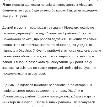
Якщо скласти ще кошти по спів-фінансуванню з місцевих
бюджетів, то сума буде значно більшою. Підсумки підведемо
вже у 2019 році.
Другий момент – реалізація так званих Кіотських коштів по
термомодернізації фасаду Сокальської районної лікарні.
Сокальчани ба­чать, що роботи ведуться. Це кошти так звані
японські по екологічних квотах та міжнародних угодах, які
підписала Україна. Я був на прийомі в міністра екології, з яким
це питання обговори­ли і, на щастя, перші кошти зайшли в
район. І лікарня розпочала фінансування цих робіт. Хочу
заспокоїти всіх, що це кошти перехідні, тобто фінансування
продовжиться в цьому році.
Ще нам не вдалося виконати заплановане по створенню
національного природоохоронно­го парку України в
Сокальському районі. З цього приводу також була зустріч у
міністерстві екології. Проте в інших районах, які планували