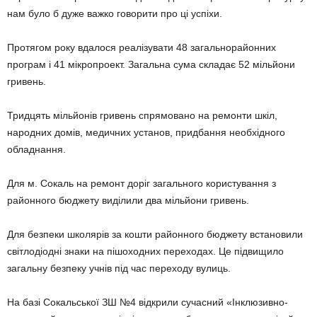
нам було б дуже важко говорити про ці успіхи.
Протягом року вдалося реалізува­ти 48 загальнорайонних
програм і 41 мікропроект. Загальна сума скла­дає 52 мільйони
гривень.
Тридцять мільйонів гривень спря­мовано на ремонти шкіл,
народних домів, медичних установ, придбання необхідного
обладнання.
Для м. Сокаль на ремонт доріг загального користування з
район­ного бюджету виділили два мільйони гривень.
Для безпеки школярів за кошти районного бюджету встановили
світлодіодні знаки на пішоходних переходах. Це підвищило
загальну безпеку учнів під час переходу вулиць.
На базі Сокальської ЗШ №4 відкрили сучасний «Інклюзивно-