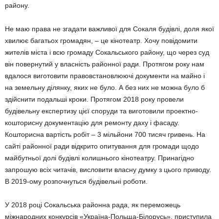
району.
Не маю права не згадати важливої для Сокаля будівлі, доля якої
хвилює багатьох громадян, – це кінотеатр. Хочу повідомити
жителів міста і всю громаду Сокальського району, що через суд
він повернутий у власність районної ради. Протягом року нам
вдалося виготовити правовстановлюючі документи на майно і
на земельну ділянку, яких не було. А без них не можна було б
здійснити подальші кроки. Протягом 2018 року провели
будівельну експертизу цієї споруди та виготовили проектно-
кошторисну документацію для ремонту даху і фасаду.
Кошторисна вартість робіт – 3 мільйони 700 тисяч гривень. На
сайті районної ради відкрито опитування для громади щодо
майбутньої долі будівлі колиш­нього кінотеатру. Принагідно
запрошую всіх читачів, висловити власну думку з цього приво­ду.
В 2019-ому розпочнуться будівельні роботи.
У 2018 році Сокальська районна рада, як переможець
міжнародних конкурсів «Україна-Польща-Білорусь», приступила