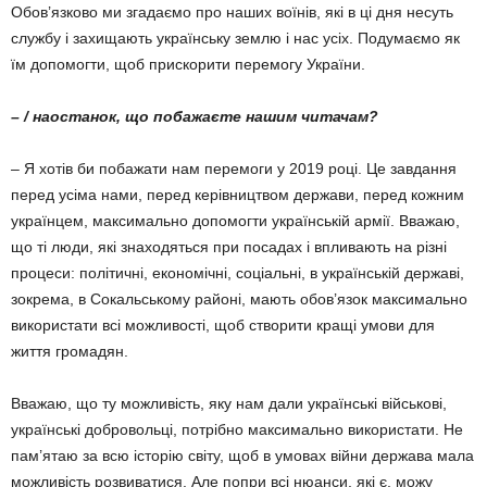
Обов’язково ми згадаємо про наших воїнів, які в ці дня несуть
службу і захищають українську землю і нас усіх. Подумаємо як
їм допомогти, щоб прискорити перемогу України.
– / наостанок, що побажаєте нашим читачам?
– Я хотів би побажати нам перемоги у 2019 році. Це завдання
перед усіма нами, перед керівництвом держави, перед кожним
україн­цем, максимально допомогти українській армії. Вважаю,
що ті люди, які знаходяться при посадах і впливають на різні
процеси: політичні, економічні, соціальні, в українській державі,
зокрема, в Сокальському районі, мають обо­в’язок максимально
використати всі можли­вості, щоб створити кращі умови для
життя громадян.
Вважаю, що ту можливість, яку нам дали українські військові,
українські добровольці, потрібно максимально використати. Не
пам’я­таю за всю історію світу, щоб в умовах війни держава мала
можливість розвиватися. Але попри всі нюанси, які є, можу