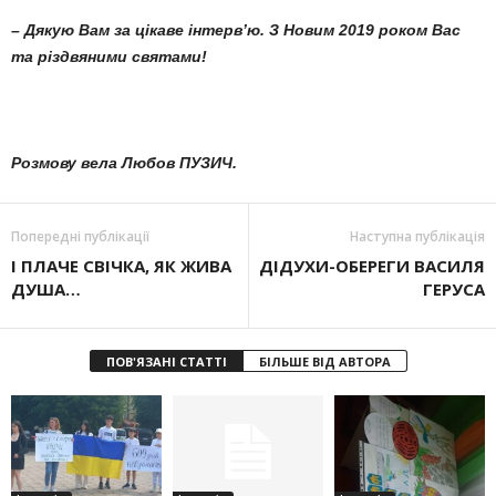
– Дякую Вам за цікаве інтерв’ю. З Новим 2019 роком Вас
та різдвяними святами!
Розмову вела Любов ПУЗИЧ.
Попередні публікації
Наступна публікація
І ПЛАЧЕ СВІЧКА, ЯК ЖИВА
ДІДУХИ-ОБЕРЕГИ ВАСИЛЯ
ДУША…
ГЕРУСА
ПОВ'ЯЗАНІ СТАТТІ
БІЛЬШЕ ВІД АВТОРА