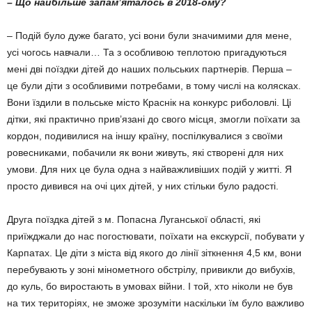
– Що найбільше запам’яталось в 2018-ому?
– Подій було дуже багато, усі вони були значимими для мене,
усі чогось навчали… Та з особливою теплотою пригадуються
мені дві поїздки дітей до наших польських партнерів. Перша –
це були діти з особливими потребами, в тому числі на колясках.
Вони їздили в поль­ське місто Краснік на конкурс риболовлі. Ці
дітки, які практично прив’язані до свого місця, змогли поїхати за
кордон, подивилися на іншу країну, поспілкувалися з своїми
ровесниками, побачили як вони живуть, які створені для них
умови. Для них це була одна з найважливіших подій у житті. Я
просто дивився на очі цих дітей, у них стільки було радості.
Друга поїздка дітей з м. Попасна Луганської області, які
приїжджали до нас погостювати, поїхати на екскурсії, побувати у
Карпатах. Це діти з міста від якого до лінії зіткнення 4,5 км, вони
перебувають у зоні мінометного обстрілу, привикли до вибухів,
до куль, бо виростають в умовах війни. І той, хто ніколи не був
на тих територіях, не зможе зрозуміти наскільки їм було важливо