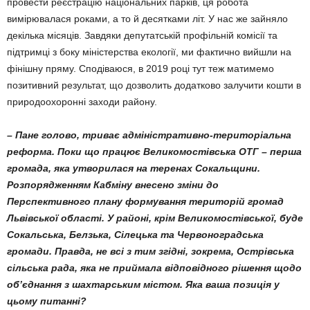
провести реєстрацію національних парків, ця робота
вимірювалася роками, а то й десятками літ. У нас же зайняло
декілька місяців. Зав­дяки депутатській профільній комісії та
підтрим­ці з боку міністерства екології, ми фактично вийшли на
фінішну пряму. Сподіваюся, в 2019 році тут теж матимемо
позитивний результат, що дозволить додатково залучити кошти в
природоохоронні заходи району.
– Пане голово, триває адміністративно-територіальна
реформа. Поки що працює Великомостівська ОТГ – перша
громада, яка утворилася на теренах Сокальщини.
Розпорядженням Кабміну внесено зміни до
Перспективного плану формування територій громад
Львівської області. У районі, крім Великомостівської, буде
Сокальська, Белзька, Сілецька та Червоно­градська
громади. Правда, не всі з тим згідні, зокрема, Острівська
сільська рада, яка не приймала відповідного рішення щодо
об’єднання з шахтарським містом. Яка ваша позиція у
цьому питанні?