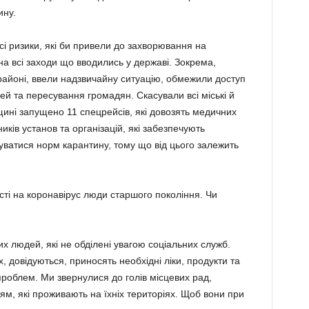
ину.
сі ризики, які би привели до захворювання на
а всі заходи що вводились у державі. Зокрема,
айоні, ввели надзвичайну ситуацію, обмежили дос­туп
ей та пересування громадян. Скасували всі міські й
ині запущено 11 спецрейсів, які довозять медич­них
и­ків установ та організацій, які забезпечують
вати­ся норм карантину, тому що від цього зале­жить
ості на коронавірус люди старшого покоління. Чи
х людей, які не обділені увагою соціальних служб.
, довідуються, приносять необхідні ліки, продукти та
проблем. Ми звернулися до голів місцевих рад,
м, які проживають на їхніх територіях. Щоб вони при