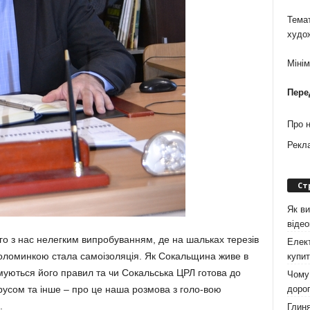
Темат
худо
Міні
Пере
Про 
Рекл
Ст
Як ви
віде
о з нас нелегким випробуванням, де на шальках те­резів
Елект
 соломинкою стала самоізоляція. Як Сокальщина живе в
купит
муються його правил та чи Сокальська ЦРЛ го­това до
Чому 
дорог
русом та інше – про це наша розмова з голо-вою
.
Глиня