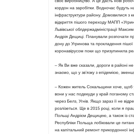
своє виробництво. А це дасть нові робо
кордон на заробітки. Водночас будуть 
інфраструктури району. Домовилися з ке
відкриття пішого переходу МАПП «Угрині
Львівської обл­держадміністрації Макси
Андрія Дещиці. Планували розпочати пр
дону до Угринова та прокладення пішої д
коронавірусом поки що призупинила реал
– Як Ви вже сказали, дороги в районі н
знаємо, що у зв’язку з епідемі­єю, змен
– Кожен житель Сокальщини хоче, щоб у
вони у нас подекуди у край поганому ст
через Белз, Угнів. Якщо зараз її не відр
розлізеться. Ще в 2015 році, коли я пр
Польщі Андрієм Дещицею, а також із ста
Республіки Польща лобіювали це питанн
на капітальний ремонт прикордонної інф