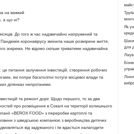
майст
ла на важкий
Труби
монта
, а що ні?
Як у
креди
місяців. До того ж час надзвичайно напружений та
Шахи,
Пандемія коронавірусу змінила наше розмірене життя,
для д
ого зокрема. Не відомо скільки триватиме надзвичайна
Лікув
Бізне
управ
: це питання залучення інвестицій, створення робочих
Лінол
гами, які попри багатолітні потуги місцевої влади та
вибра
мих ділянках непроїзними.
вестицій та ремонт доріг. Щодо першого, то за два
ос­тей про розміщення в Сокалі на території колишнього
омпанії «BEROX FOOD» з переробки картоплі та
овини з швед­ською компанією з виробництва дитячих
дмовляться від задуманого і їм вдасться налагоди­ти