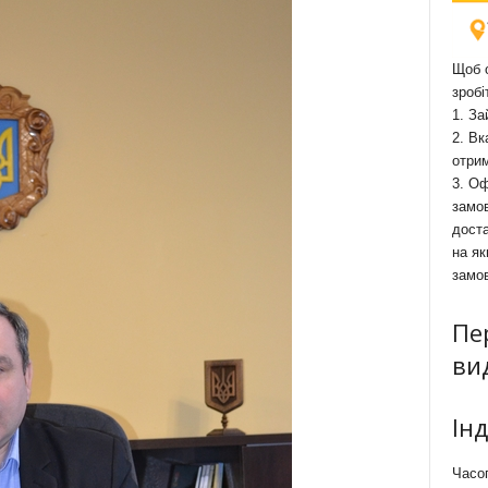
Щоб о
зробі
1. За
2. Вк
отри
3. Оф
замов
доста
на як
замо
Пе
ви
Ін
Часоп