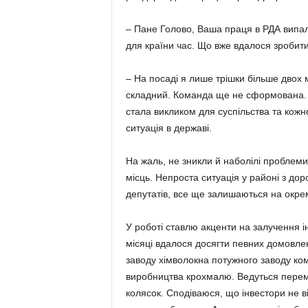
– Пане Голово, Ваша праця в РДА випа
для країни час. Що вже вдалося зробити
– На посаді я лише трішки більше двох 
складний. Команда ще не сформована. 
стала викликом для суспільства та кожн
ситуація в державі.
На жаль, не зникли й наболілі проблеми
місць. Непроста ситуація у районі з доро
депутатів, все ще залишаються на окре
У роботі ставлю акценти на залучення ін
місяці вдалося досягти певних домовлен
заводу хім­волокна потужного заводу к
виробництва крохмалю. Ведуться перем
колясок. Сподіваюся, що інвестори не ві