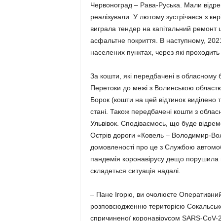
Червоноград – Рава-Руська. Мали відре
реалізували. У лютому зустрічався з кер
виграла тендер на капітальний ремонт ц
асфальтне покриття. В наступному, 2021
населених пунктах, через які проходить
За кошти, які передбачені в обласному 
Перетоки до межі з Волинською областю,
Борок (кошти на цей відтинок виділено 
стані. Також передбачені кошти з облас
Ульвівок. Сподіваємось, що буде відрем
Острів дороги «Ковель – Володимир-Во
домовленості про це з Службою автомобіл
пандемія коронавірусу дещо порушила н
складеться ситуація надалі.
– Пане Ігорю, ви очолюєте Оперативний ш
розповсюдженню територією Сокальськог
спричиненої корона­вірусом SARS-CoV-2