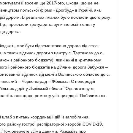
монтувати її восени ще 2017-ого, шкода, що це не
івництвом поль­ської фірми «Дрогбуд» в Україні, яка
ієї дороги. В реальних планах було покласти цього року
 р., прокласти тротуари та вуличне освітлення у
 ця дорога.
бюджеті, має бути відре­монтована дорога від села
 а також відтинок дороги з центру с. Тартакова до с.
також з районного бюджету), який нині в критичному
ного і районного бюджетів на ділянки дороги Забужжя –
онтований відтинок від межі з Волинською областю до с.
линський – Червоноград – Жовква». Є попередні
ьних доріг у Львівській області. Однак знову ж,
аші плани щодо ремонту усіх цих доріг. Побачимо як
таб з питань координації дій із запо­бігання
о району гострої респіратор­ної хвороби COVID-19,
. Тож оперуєте усіма даними. Розкажіть про