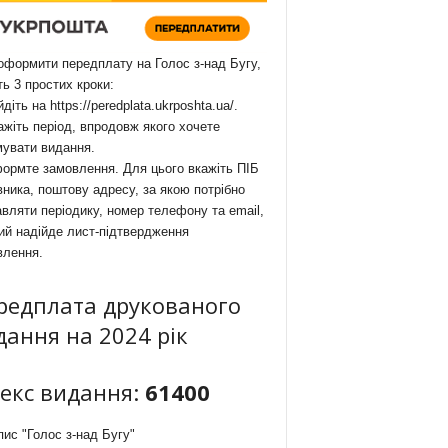
формити передплату на Голос з-над Бугу,
ть 3 простих кроки:
йдіть на
https://peredplata.ukrposhta.ua/
.
ажіть період, впродовж якого хочете
мувати видання.
ормте замовлення. Для цього вкажіть ПІБ
ника, поштову адресу, за якою потрібно
вляти періодику, номер телефону та email,
ий надійде лист-підтвердження
влення.
редплата друкованого
дання на 2024 рік
декс видання:
61400
ис "Голос з-над Бугу"