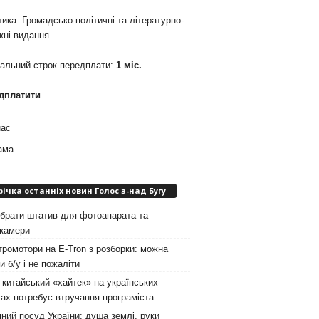
ика: Громадсько-політичні та літературно-
жні видання
мальний строк передплати:
1 міс.
дплатити
нас
ама
річка останніх новин Голос з-над Бугу
брати штатив для фотоапарата та
окамери
ромотори на E-Tron з розборки: можна
и б/у і не пожаліти
китайський «хайтек» на українських
ах потребує втручання програміста
ний посуд України: душа землі, руки