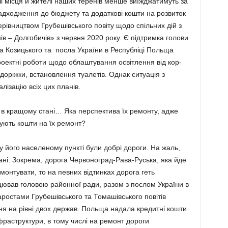
чі місця й жителі наших теренів менше виїжджатимуть за
надходження до бюджету та додаткові кошти на розвиток
рівництвом Грубешівського повіту щодо спільних дій з
в – Долгобичів» з червня 2020 року. Є підтримка голови
ма Козиць­кого та посла України в Республіці Польща
оектні роботи щодо облаштування освітлення від кор­
оріжки, встановлення туале­тів. Однак ситуація з
ізацію всіх цих планів.
е в кращому стані… Яка перспектива їх ремонту, адже
шують кошти на їх ремонт?
 його населеному пункті були добрі дороги. На жаль,
ані. Зокрема, дорога Червоноград-Рава-Руська, яка йде
емонтувати, то на певних відтинках дорога геть
ацював головою районної ради, разом з послом України в
ростами Грубешівського та Томашівського повітів
я на рівні двох держав. Польща надала кредитні кошти
раструктури, в тому числі на ремонт дороги