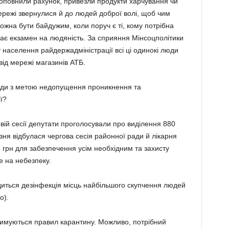
поповнили рахунок, привезли продукти харчування чи
мережі звернулися й до людей доброї волі, щоб чим
жна бути байдужим, коли поруч є ті, кому потрібна
дає екзамен на людяність. За сприяння Мінсоцполітики
 населення рай­держадмі­ністрації всі ці одинокі люди
від мережі магазинів АТБ.
ходи з метою недопущення проникнен­ня та
ї?
вій сесії депутати проголосували про виділення 880
зня відбулася чергова сесія районної ради й лікарня
 грн для забезпечення усім необхідним та захисту
е на небезпеку.
ить­ся дезінфекція місць найбільшого скупчення людей
о).
тримуються правил карантину. Мож­ливо, потрібний