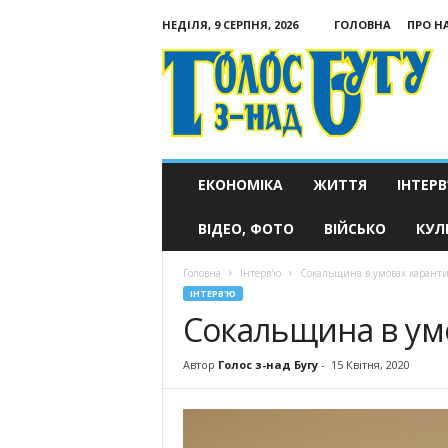
НЕДІЛЯ, 9 СЕРПНЯ, 2026
ГОЛОВНА
ПРО Н
Голос
з-
над
Бугу
ЕКОНОМІКА
ЖИТТЯ
ІНТЕРВ
ВІДЕО, ФОТО
ВІЙСЬКО
КУЛ
Головна
Інтерв'ю
Сокальщина в умовах карант
ІНТЕРВ'Ю
Сокальщина в ум
Автор
Голос з-над Бугу
-
15 Квітня, 2020