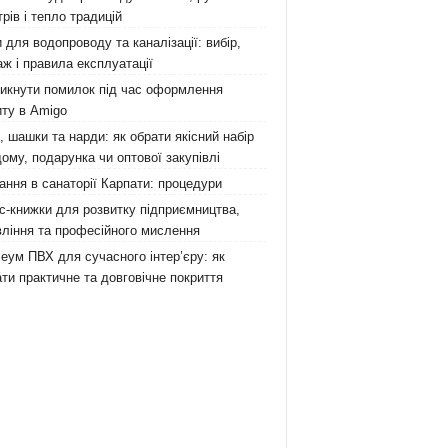
рів і тепло традицій
 для водопроводу та каналізації: вибір,
ж і правила експлуатації
никнути помилок під час оформлення
ту в Amigo
 шашки та нарди: як обрати якісний набір
ому, подарунка чи оптової закупівлі
ання в санаторії Карпати: процедури
с-книжки для розвитку підприємництва,
ління та професійного мислення
еум ПВХ для сучасного інтер’єру: як
ти практичне та довговічне покриття