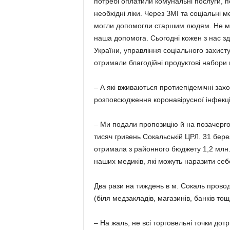
потребі оплатили комунальні послу­ги, 
необхідні ліки. Через ЗМІ та соціальні 
могли допомогли стар­шим людям. Не мо
наша допомога. Сьо­годні кожен з нас з
України, управ­ління соціального захисту
отримали благо­дійні продуктові набори 
– А які вживаються протиепідемічні за
розповсюдження коронавірусної інфекці
– Ми подали пропозицію й на позачерго
тисяч гривень Сокальській ЦРЛ. 31 бе­ре
отримала з районного бюджету 1,2 млн.
наших медиків, які можуть наразити себ
Два рази на тиждень в м. Сокаль провод
(біля медзакладів, магазинів, банків тощ
– На жаль, не всі торговельні точки до