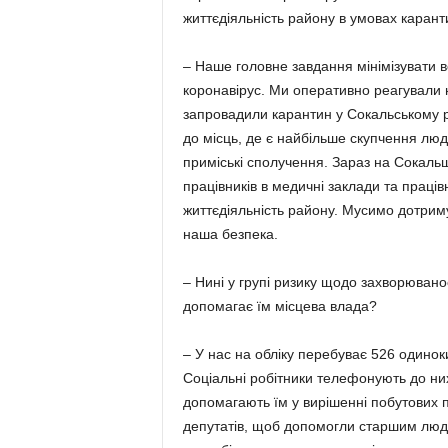
життєдіяльність району в умовах карант
– Наше головне завдання мінімізувати в
коронавірус. Ми оперативно реагували н
запровадили карантин у Сокальському р
до місць, де є найбільше скупчення люд
приміські сполучення. Зараз на Сокальщ
працівників в медичні заклади та працівн
життєдіяльність району. Мусимо дотриму
наша безпека.
– Нині у групі ризику щодо захворюва­н
допомагає їм місцева влада?
– У нас на обліку перебуває 526 одиноки
Соціальні робітники телефонують до них
допомагають їм у вирішенні побуто­вих 
депутатів, щоб допомогли старшим лю­дя