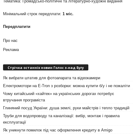
Тематика: Громадсько-політичні та літературно-художні видання
Мінімальний строк передплати:
1 міс.
Передплатити
Про нас
Реклама
Стрічка останніх новин Голос з-над Бугу
Як вибрати штатив для фотоапарата та відеокамери
Електромотори на E-Tron з розборки: можна купити б/у і не пожаліти
Чому китайський «хайтек» на українських дорогах потребує
втручання програміста
Глиняний посуд України: душа землі, руки майстрів і тепло традицій
Труби для водопроводу та каналізації: вибір, монтаж і правила
експлуатації
Як уникнути помилок під час оформлення кредиту в Amigo