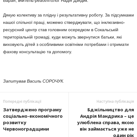
Баран, вчитель-реабілітолог Надія Дзядик.
Дякую колективу за плідну і результативну роботу. За підсумками
нашої спільної праці, можемо стверджувати, що інклюзивно-
ресурсний центр став головним осередком в Сокальській
територіальній громаді, куди можуть звернутися батьки, які
виховують дітей з особливими освітніми потребами і отримати
фахову консультацію та допомогу.
Запитував Василь СОРОЧУК.
Попередні публікації
Наступна публікація
Затверджено програму
Бджільництво для
соціально-економічного
Андрія Мандрика – це
розвитку
улюблена справа, якою
Червоноградщини
він займається уже не
один рік