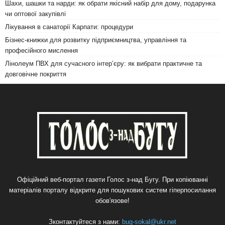
Шахи, шашки та нарди: як обрати якісний набір для дому, подарунка
чи оптової закупівлі
Лікування в санаторії Карпати: процедури
Бізнес-книжки для розвитку підприємництва, управління та
професійного мислення
Лінолеум ПВХ для сучасного інтер’єру: як вибрати практичне та
довговічне покриття
Офіційний веб-портал газети Голос з-над Бугу. При копіюванні
матеріалів порталу відкрите для пошукових систем гіперпосилання
обов'язове!
Зконтактуйтеся з нами:
bug-sokal@ukr.net