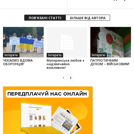
ПОВ'ЯЗАНІ СТАТТІ
БІЛЬШЕ ВІД АВТОРА
Інтерв'ю
Інтерв'ю
Інтерв'ю
ЧЕКАЄМО ВДОМА
Материнська любов є
ПАТРІОТИЧНИМ
ОБОРОНЦІВ!
надзвичайно
ДУХОМ – ВІЙСЬКОВИМ!
важливою!