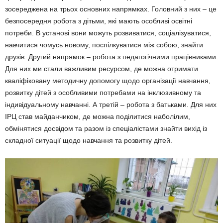
зосереджена на трьох основних напрямках. Головний з них – це
безпосередня робота з дітьми, які мають особливі освітні
потреби. В установі вони можуть розвиватися, соціалі­зуватися,
навчитися чомусь новому, поспілкуватися між собою, знайти
друзів. Другий напрямок – робота з педагогічними працівниками.
Для них ми стали важливим ресурсом, де можна отримати
кваліфіковану методичну допомогу щодо організації навчання,
роз­витку дітей з особливими потребами на інклюзивному та
індивідуальному навчанні. А третій – робота з батьками. Для них
ІРЦ став майданчиком, де можна поділитися наболілим,
обмінятися досвідом та разом із спеціалістами знайти вихід із
складної ситуації щодо навчання та розвитку дітей.