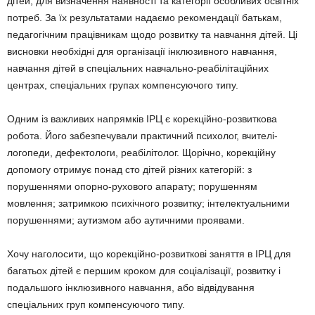
ді­тей, для визначення наявності та категорії особливих освітніх
потреб. За їх результата­ми надаємо рекомендації батькам,
педагогічним працівникам щодо розвитку та навчання дітей. Ці
висновки необхідні для організації інклюзивного навчання,
навчання дітей в спеціальних навчально-реабілітацій­них
центрах, спеціальних групах компенсую­чого типу.
Одним із важливих напрямків ІРЦ є корек­ційно-розвиткова
робота. Його забезпечува­ли практичний психолог, вчителі-
логопеди, дефектологи, реабілітолог. Щорічно, корек­ційну
допомогу отримує понад сто дітей різних категорій: з
порушеннями опорно-ру­хового апарату; порушенням
мовлення; за­тримкою психічного розвитку; інтелектуаль­ними
порушеннями; аутизмом або аутичними проявами.
Хочу наголосити, що корекційно-розвитко­ві заняття в ІРЦ для
багатьох дітей є першим кроком для соціалізації, розвитку і
подаль­шого інклюзивного навчання, або відвіду­вання
спеціальних груп компенсуючого типу.