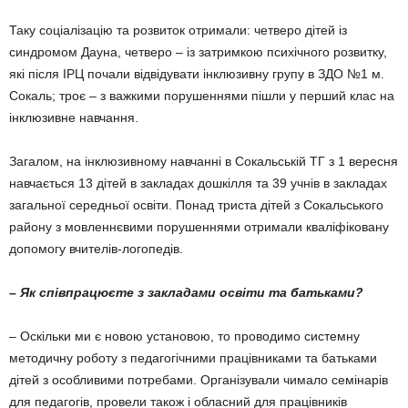
Таку соціалізацію та розвиток отримали: четверо дітей із
синдромом Дауна, четверо – із затримкою психічного розвитку,
які після ІРЦ почали відвідувати інклюзивну групу в ЗДО №1 м.
Сокаль; троє – з важкими пору­шеннями пішли у перший клас на
інклюзив­не навчання.
Загалом, на інклюзивному навчанні в Со­кальській ТГ з 1 вересня
навчається 13 дітей в закладах дошкілля та 39 учнів в закладах
загальної середньої освіти. Понад триста дітей з Сокальського
району з мовленнєви­ми порушеннями отримали кваліфіковану
допомогу вчителів-логопедів.
– Як співпрацюєте з закладами освіти та батьками?
– Оскільки ми є новою установою, то проводимо системну
методичну роботу з педагогічними працівниками та батьками
дітей з особливими потребами. Організува­ли чимало семінарів
для педагогів, провели також і обласний для працівників