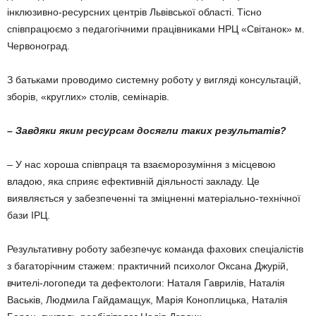
інклюзив­но-ресурсних центрів Львівської області. Тісно
співпрацюємо з педагогічними праців­никами НРЦ «Світанок» м.
Червоноград.
З батьками проводимо системну роботу у вигляді консультацій,
зборів, «круглих» столів, семінарів.
– Завдяки яким ресурсам досягли таких результатів?
– У нас хороша співпраця та взаєморозу­міння з місцевою
владою, яка сприяє ефективній діяльності закладу. Це
виявляється у забезпеченні та зміцненні матеріально-технічної
бази ІРЦ.
Результативну роботу забезпечує команда фахових спеціалістів
з багаторічним стажем: практичний психолог Оксана Джурій,
вчите­лі-логопеди та дефектологи: Наталя Гаври­лів, Наталія
Васьків, Людмила Гайдамащук, Марія Коноплицька, Наталія