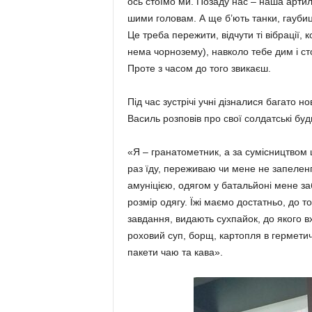
ось стоїмо ми. Позаду нас – на­­ша артил
ши­ми головам. А ще б’ють танки, гауби
Це треба пережити, відчути ті вібрації, 
нема чорнозе­му), навколо тебе дим і с
Проте з часом до того звикаєш.
Під час зустрічі учні дізналися ба­гато н
Василь розповів про свої сол­дат­ські буд
«Я – гранатометник, а за суміс­ниц­твом
раз їду, переживаю чи мене не запе­ленг
амуніці­єю, одягом у батальйоні мене за
розмір одягу. Їжі маємо достатньо, до 
завдання, видають сух­пайок, до якого вх
роховий суп, борщ, картопля в гер­метичн
пакети чаю та кава».