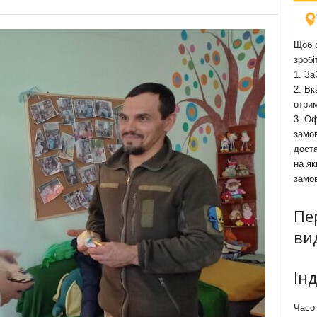
Щоб о
зробі
1. За
2. Вк
отри
3. Оф
замов
доста
на як
замо
Пе
ви
Ін
Часоп