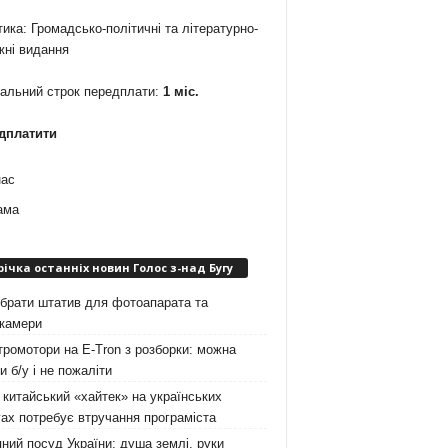
ика: Громадсько-політичні та літературно-
жні видання
мальний строк передплати:
1 міс.
дплатити
нас
ама
річка останніх новин Голос з-над Бугу
брати штатив для фотоапарата та
окамери
ромотори на E-Tron з розборки: можна
и б/у і не пожаліти
китайський «хайтек» на українських
ах потребує втручання програміста
ний посуд України: душа землі, руки