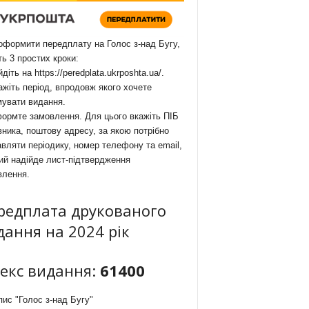
формити передплату на Голос з-над Бугу,
ть 3 простих кроки:
йдіть на
https://peredplata.ukrposhta.ua/
.
ажіть період, впродовж якого хочете
мувати видання.
ормте замовлення. Для цього вкажіть ПІБ
ника, поштову адресу, за якою потрібно
вляти періодику, номер телефону та email,
ий надійде лист-підтвердження
влення.
редплата друкованого
дання на 2024 рік
декс видання:
61400
ис "Голос з-над Бугу"