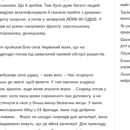
майст
ійськкомат. Що й зробив. Там було дуже багато людей.
Невдовзі зателефону­вали й сказали прийти з докумен­
Труби
монта
в роту охорони, а потім у чет­вертий АЕМБ 80 ОДШБ. У
Як у
ював на різних напрямках фрон­ту: херсонському,
креди
апорізькому, донецькому…
Шахи,
для д
юк пройшов біля села Чер­воний маяк, що на
Лікув
ідрозділ попав під шквальний прямий об­стріл рашистів,
Бізне
управ
Лінол
 вибухова сила удару, – каже воїн. – Нас огорнуло
вибра
но до землі, щоб вижити. У такі хви­ли­ни згадуєш
ілою ареною, куди може влучити ворог… Снаряд по­пав у
ажко, коли чуєш крики по­раненого про допомогу, а не
і стягнути в окоп у більш-менш без­печне місце. У мене
жко­поранені бійці з 24 бригади, яким тоді добряче
вами… Во­рог не шкодує снарядів для арти­ле­рії, вона
едаремно кажуть, що це війна артилерії. Для прик­ладу: