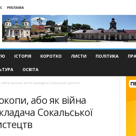
С
РЕКЛАМА
’Ю
ІСТОРІЯ
КОРОТКО
ЛИСТИ
ПОЛІТИКА
ПР
ЬТУРА
ОСВІТА
к війна змінила життя викладача Сокальської дитячої...
окопи, або як війна
кладача Сокальської
истецтв