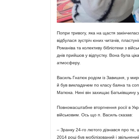
Попри тривогу, яка на щастя за­кін­­чи­ла
відбу­лася зустріч юних чи­та­чів, пласту­
Романіва та колективу бібліотеки з вій
днів прий­шов у відпустку. Вона була ці­
атмосферу.
Василь Гнатюк родом із Завиш­ня, у мир
й був викладачем по класу баяна та сопі
Матюка. Нині він захищає Батьківщину у с
Повномасштабне вторгнення ро­сії в Укра
вій­ськовим. Ось що п. Василь сказав:
– Зранку 24-го лютого дізнався про те, щ
2014 році був мобілізований і звільнений 