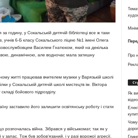
Темат
худо
Міні
ся за годину, у Сокальській дитячій бібліотеці все ж таки
нів, учнів 6-Б класу Со­кальського ліцею №1 імені Оле­га
Пере
ськово­службовцем Василем Гнатюком, який на декілька
кавою, дина­мічною, але водночас ма­ла затиш­ну
Про 
Рекл
ному житті працював вчи­телем музики у Варязькій школі
Ст
лки у Сокальській дитячій шко­лі мистецтв ім. Віктора
кла­­ді бойового підрозділу.
Як ви
віде
їну заставило його зали­шити освітянську роботу і стати
Елект
купит
Чому 
дорог
о розпочалась війна. Зіб­рався у військкомат, так як у
у запас. Тож був зобов’язаний, і у разі ворожої агресії,
Глиня