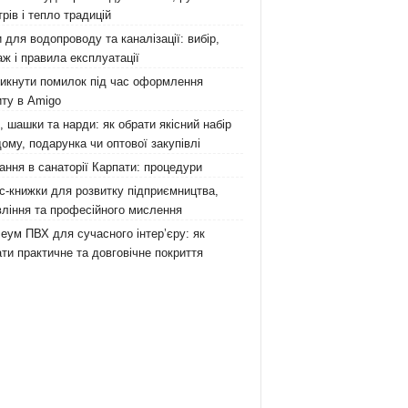
рів і тепло традицій
 для водопроводу та каналізації: вибір,
ж і правила експлуатації
никнути помилок під час оформлення
ту в Amigo
 шашки та нарди: як обрати якісний набір
ому, подарунка чи оптової закупівлі
ання в санаторії Карпати: процедури
с-книжки для розвитку підприємництва,
ління та професійного мислення
еум ПВХ для сучасного інтер’єру: як
ти практичне та довговічне покриття