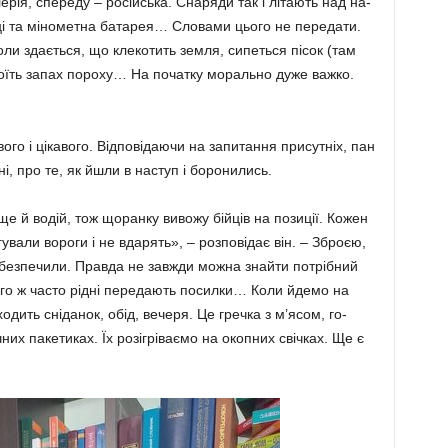
ерія, спереду – російсь­ка. Снаряди так і літають над на­
ці та мінометна батарея… Сло­вами цього не передати.
коли здається, що клекотить земля, сипеться пісок (там
тоїть за­пах пороху… На початку морально дуже важко.
ового і цікавого. Відповіда­ючи на запитання присутніх, пан
ні, про те, як йшли в наступ і боронились.
 ще й водій, тож щоранку вивожу бійців на позиції. Кожен
ували вороги і не вдарять», – розповідає він. – Зброєю,
­без­печили. Правда не завжди мож­на знайти потрібний
того ж час­то рідні передають посилки… Коли йдемо на
одить сніданок, обід, вечеря. Це гречка з м’ясом, го­
их пакетиках. Їх розі­гріваємо на окопних свічках. Ще є