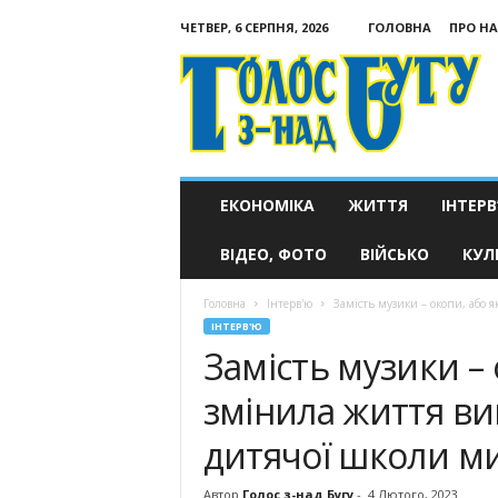
ЧЕТВЕР, 6 СЕРПНЯ, 2026
ГОЛОВНА
ПРО НА
Голос
з-
над
Бугу
ЕКОНОМІКА
ЖИТТЯ
ІНТЕРВ
ВІДЕО, ФОТО
ВІЙСЬКО
КУЛ
Головна
Інтерв'ю
Замість музики – окопи, або я
ІНТЕРВ'Ю
Замість музики – 
змінила життя ви
дитячої шко­ли м
Автор
Голос з-над Бугу
-
4 Лютого, 2023