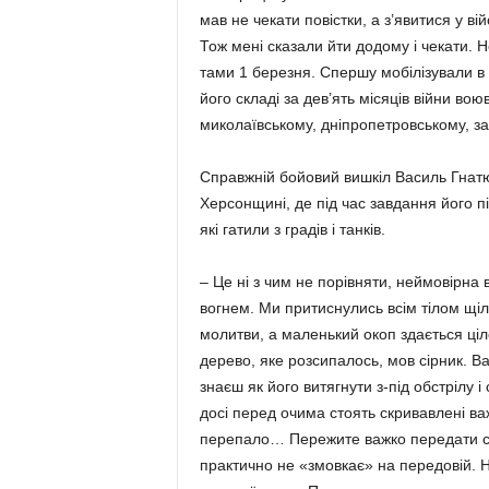
мав не чекати повістки, а з’явитися у в
Тож мені сказали йти додо­му і чекати. 
тами 1 березня. Спершу мобілі­зу­ва­ли 
його складі за дев’ять місяців війни во
миколаївському, дніпропетровському, з
Справжній бойовий вишкіл Ва­силь Гнат
Херсонщині, де під час завдання його п
які гатили з градів і танків.
– Це ні з чим не порівняти, ней­мовірна
вогнем. Ми притиснулись всім тілом щіль
молитви, а малень­кий окоп здається ц
дерево, яке розсипалось, мов сірник. В
зна­єш як його витягнути з-під обстрілу 
досі перед очи­ма стоять скривавлені ва
перепало… Пережи­те важко передати сло
практично не «змовкає» на передовій. Н