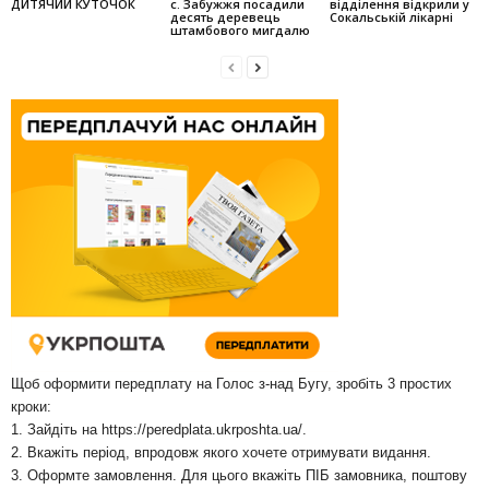
ДИТЯЧИЙ КУТОЧОК
с. Забужжя поса­дили
відділення відкрили у
десять деревець
Сокальській лікарні
штамбо­вого мигдалю
Щоб оформити передплату на Голос з-над Бугу, зробіть 3 простих
кроки:
1. Зайдіть на
https://peredplata.ukrposhta.ua/
.
2. Вкажіть період, впродовж якого хочете отримувати видання.
3. Оформте замовлення. Для цього вкажіть ПІБ замовника, поштову