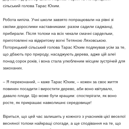
сільський голова Тарас Юхим.
Робота кипіла. Учні школи завзято попрацювали на рівні зі
своїми дорослими наставниками: разом садили саджанці,
прибирали. Після толоки на всіх чекали смачні сардельки,
приготовлені на відкритому вогні Тетяною Ляховською.
Поторицький сільський голова Тарас Юхим подякував усім за те,
що дбають про природу, насаджують дерева, адже цій алеї
понад сорок років, і вона стала улюбленим місцем зустрічей для
закоханих.
– Я переконаний, – каже Тарас Юхим, – кожен за своє життя
повинен посадити і виростити дерево, аби воно квітувало,
давало плоди. Що може бути кращим: спостерігати, як воно
росте, як прикрашає навколишнє середовище!
Віриться, що цей час залишить у кожного з учасників цієї веселої
весняної толоки найкращі спогади, а ще сподівання на те, що