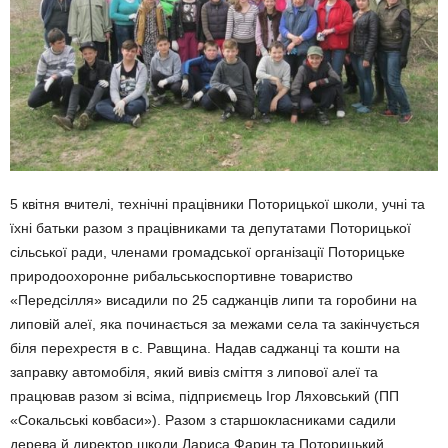
5 квітня вчителі, технічні працівники Поторицької школи, учні та
їхні батьки разом з працівниками та депутатами Поторицької
сільської ради, членами громадської організації Поторицьке
природоохоронне рибальськоспортивне товариство
«Передсілля» висадили по 25 саджанців липи та горобини на
липовій алеї, яка починається за межами села та закінчується
біля перехрестя в с. Равщина. Надав саджанці та кошти на
заправку автомобіля, який вивіз сміття з липової алеї та
працював разом зі всіма, підприємець Ігор Ляховський (ПП
«Сокальські ковбаси»). Разом з старшокласниками садили
дерева й директор школи Лариса Фарин та Поторицький