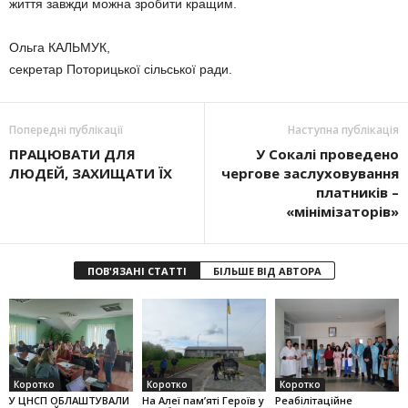
життя завжди можна зробити кращим.
Ольга КАЛЬМУК,
секретар Поторицької сільської ради.
Попередні публікації
Наступна публікація
ПРАЦЮВАТИ ДЛЯ
У Сокалі проведено
ЛЮДЕЙ, ЗАХИЩАТИ ЇХ
чергове заслуховування
платників –
«мінімізаторів»
ПОВ'ЯЗАНІ СТАТТІ
БІЛЬШЕ ВІД АВТОРА
Коротко
Коротко
Коротко
У ЦНСП ОБЛАШТУВАЛИ
На Алеї па­м’яті Героїв у
Реабілітаційне