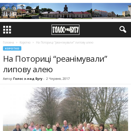
Головна
Коротко
На Поториці “реанімували” липову алею
КОРОТКО
На Поториці “реанімували”
липову алею
Автор
Голос з-над Бугу
-
2 Червня, 2017