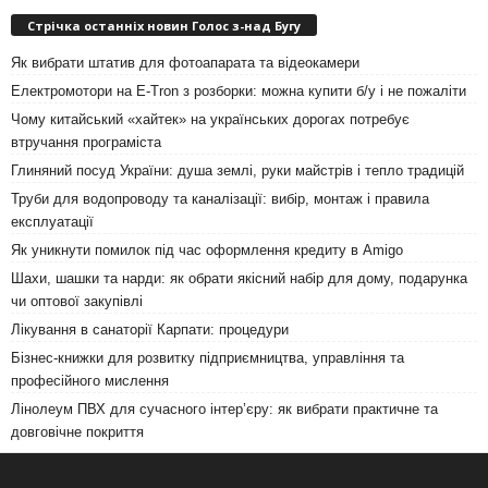
Стрічка останніх новин Голос з-над Бугу
Як вибрати штатив для фотоапарата та відеокамери
Електромотори на E-Tron з розборки: можна купити б/у і не пожаліти
Чому китайський «хайтек» на українських дорогах потребує
втручання програміста
Глиняний посуд України: душа землі, руки майстрів і тепло традицій
Труби для водопроводу та каналізації: вибір, монтаж і правила
експлуатації
Як уникнути помилок під час оформлення кредиту в Amigo
Шахи, шашки та нарди: як обрати якісний набір для дому, подарунка
чи оптової закупівлі
Лікування в санаторії Карпати: процедури
Бізнес-книжки для розвитку підприємництва, управління та
професійного мислення
Лінолеум ПВХ для сучасного інтер’єру: як вибрати практичне та
довговічне покриття