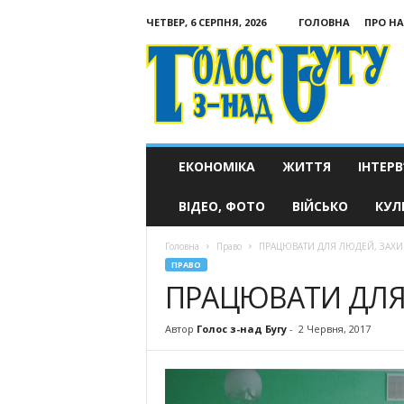
ЧЕТВЕР, 6 СЕРПНЯ, 2026
ГОЛОВНА
ПРО НА
Голос
з-
над
Бугу
ЕКОНОМІКА
ЖИТТЯ
ІНТЕРВ
ВІДЕО, ФОТО
ВІЙСЬКО
КУЛ
Головна
Право
ПРАЦЮВАТИ ДЛЯ ЛЮДЕЙ, ЗАХИ
ПРАВО
ПРАЦЮВАТИ ДЛЯ
Автор
Голос з-над Бугу
-
2 Червня, 2017