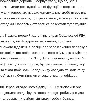
воохоронців держави. Звернув увагу, що однією з
о виконувати покладені на неї функції, є недосконале
к у цих непростих умовах максимально зробити все від
ликав не забувати, що країна знаходиться у стані війни
 методами і засобами старається розхитати тут ситуацію.
ла Пасько, перший заступник голови Сокальської РДА
голова Вадим Кондратюк запевнили, що готові
ьського відділення поліції для забезпечення порядку в
розповіли, що добре знають нового очільника відділення
равоохоронних органах. За цей час зарекомендував себе
й фахівець своєї справи, був учасником бойових дій у
 та міста побажали Володимиру Звадюку та колективу
бов’язків та бути гідними високого звання офіцера.
ії Червоноградського відділу ГУНП у Львівській обл.
подякував за довіру та запевнив, що зробить все для
, а громадяни району відчували себе у безпеці.