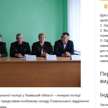
Щоб о
зробі
1. За
2. Вк
отри
3. Оф
замов
доста
на як
замо
Пе
ви
Ін
ьної поліції у Львівській області – генерал поліції
я представив особовому складу Сокальського відділення
Часоп
ника.