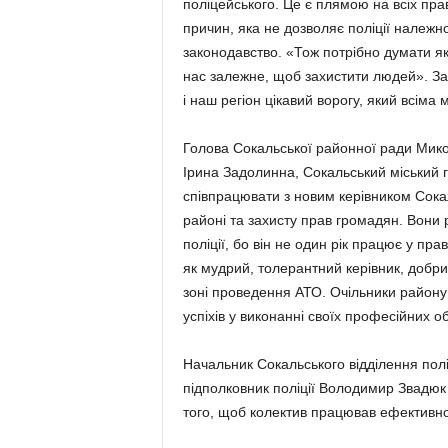
поліцейського. Це є плямою на всіх пра
причин, яка не дозволяє поліції належн
законодавство. «Тож потрібно думати я
нас залежне, щоб захистити людей». Зак
і наш регіон цікавий ворогу, який всіма
Голова Сокальської районної ради Мико
Ірина Задолинна, Сокальський міський 
співпрацювати з новим керівником Сокал
районі та захисту прав громадян. Вони 
поліції, бо він не один рік працює у п
як мудрий, толерантний керівник, добри
зоні проведення АТО. Очільники району
успіхів у виконанні своїх професійних о
Начальник Сокальського відділення поліц
підполковник поліції Володимир Звадюк 
того, щоб колектив працював ефективно