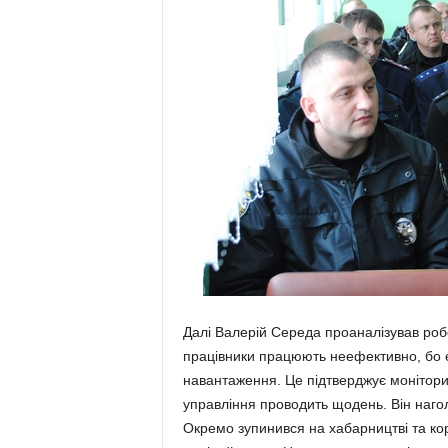
Далі Валерій Середа проаналізував робо
працівники працюють неефективно, бо є 
навантаження. Це підтверджує моніторинг
управління проводить щодень. Він наго
Окремо зупинився на хабарництві та кору