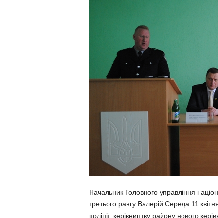
Начальник Головного управління націонал
третього рангу Валерій Середа 11 квітн
поліції, керівництву району нового керів