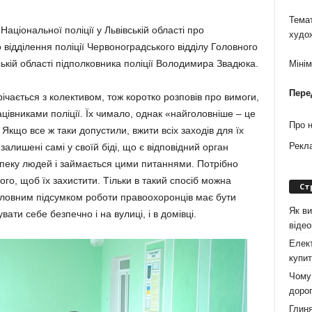
Темат
Національної поліції у Львівській області про
худо
ідділення поліції Червоноградського відділу Головного
ській області підполковника поліції Володимира Звадюка.
Міні
Пере
ічається з колективом, тож коротко розповів про вимоги,
рацівниками поліції. Їх чимало, однак «найголовніше – це
Про 
Якщо все ж таки допустили, вжити всіх заходів для їх
Рекл
алишені самі у своїй біді, що є відповідний орган
зпеку людей і займається цими питаннями. Потрібно
го, щоб їх захистити. Тільки в такий спосіб можна
Ст
Головним підсумком роботи правоохоронців має бути
Як ви
ати себе безпечно і на вулиці, і в домівці.
віде
Елект
купит
Чому 
дорог
Глиня