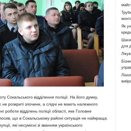
майст
Труби
монта
Як у
креди
Шахи,
для д
Лікув
Бізне
управ
Лінол
вибра
ту Сокальського відділення поліції. На його думку,
не розкриті злочини, а слідчі не мають належного
 роботи відділень поліції області, яке Головне
лосив, що в Сокальському районі ситуація не найкраща.
пції, які несумісні зі званням українського