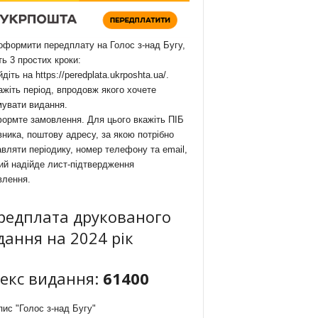
формити передплату на Голос з-над Бугу,
ть 3 простих кроки:
йдіть на
https://peredplata.ukrposhta.ua/
.
ажіть період, впродовж якого хочете
мувати видання.
ормте замовлення. Для цього вкажіть ПІБ
ника, поштову адресу, за якою потрібно
вляти періодику, номер телефону та email,
ий надійде лист-підтвердження
влення.
редплата друкованого
дання на 2024 рік
декс видання:
61400
ис "Голос з-над Бугу"