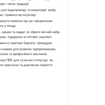
рів і тепло традицій
 для водопроводу та каналізації: вибір,
ж і правила експлуатації
никнути помилок під час оформлення
ту в Amigo
 шашки та нарди: як обрати якісний набір
ому, подарунка чи оптової закупівлі
ання в санаторії Карпати: процедури
с-книжки для розвитку підприємництва,
ління та професійного мислення
еум ПВХ для сучасного інтер’єру: як
ти практичне та довговічне покриття