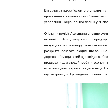
Він зачитав наказ Головного управління 
призначення начальником Сокальського в
управління Національної поліції у Львів
Очільник поліції Львівщини вперше зустр
які нині, на його думку, стоять перед п
не допускати правопорушень і злочинів. 
розкриття, показати людям, що вони не з
державної влади, який відповідає за бе
працювати для людей, робити все для то
відновити довіру громадян до поліції. 
оцінка громади. Громадяни повинні почув