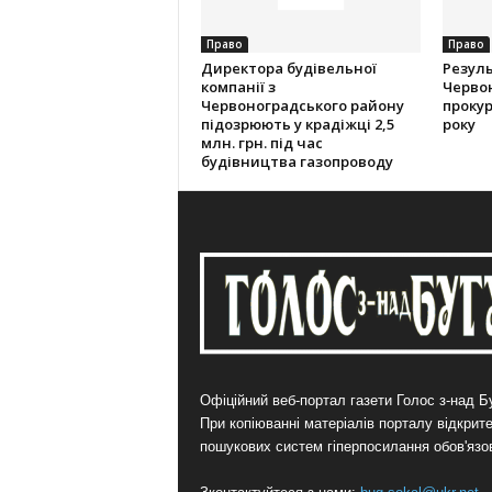
Право
Право
Директора будівельної
Резуль
компанії з
Червон
Червоноградського району
прокур
підозрюють у крадіжці 2,5
року
млн. грн. під час
будівництва газопроводу
Офіційний веб-портал газети Голос з-над Бу
При копіюванні матеріалів порталу відкрит
пошукових систем гіперпосилання обов'язо