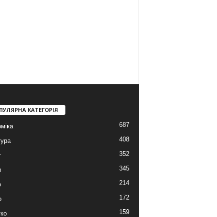
ПУЛЯРНА КАТЕГОРІЯ
687
міка
408
тура
352
т
345
и
214
о
172
о
159
ко