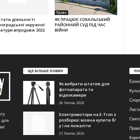
Право
тати діяльності
ЯК ПРАЦЮЄ СОКАЛЬСЬКИЙ
оградської окружної
РАЙОННИЙ СУД ПІД ЧАС
атури впродовж 2022
ВІЙНИ
ЩЕ БІЛЬШЕ НОВИН
ПО
Еконо
Як вибрати штатив для
фотоапарата та
Куль
відеокамери
Спор
28 Липня, 2026
Лист
Електромотори на E-Tron з
гу.
Свят
розборки: можна купити б/
е для
у і не пожаліти
ве!
Прав
27 Липня, 2026
Корот