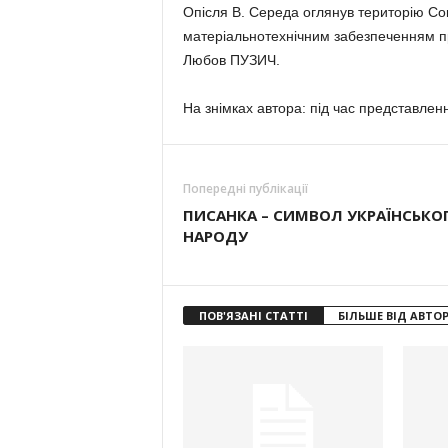
Опісля В. Середа оглянув територію Сок
матеріальнотехнічним забезпеченням пр
Любов ПУЗИЧ.
На знімках автора: під час представленн
Попередні публікації
ПИСАНКА – СИМВОЛ УКРАЇНСЬКО
НАРОДУ
ПОВ'ЯЗАНІ СТАТТІ
БІЛЬШЕ ВІД АВТО