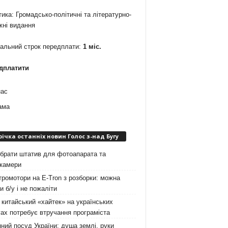
ика: Громадсько-політичні та літературно-
жні видання
мальний строк передплати:
1 міс.
дплатити
нас
ама
річка останніх новин Голос з-над Бугу
брати штатив для фотоапарата та
окамери
ромотори на E-Tron з розборки: можна
и б/у і не пожаліти
китайський «хайтек» на українських
ах потребує втручання програміста
ний посуд України: душа землі, руки