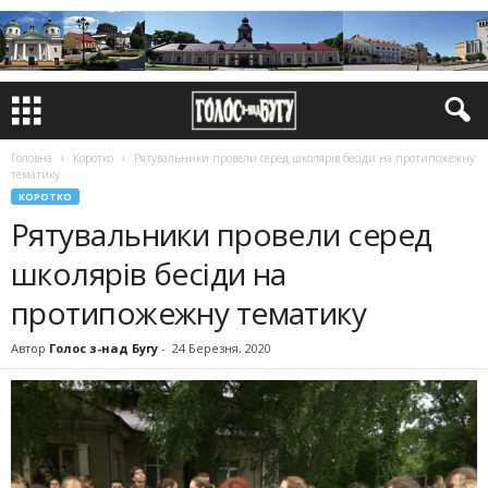
Головна
Коротко
Рятувальники провели серед школярів бесіди на протипожежну
тематику
КОРОТКО
Рятувальники провели серед
школярів бесіди на
протипожежну тематику
Автор
Голос з-над Бугу
-
24 Березня, 2020