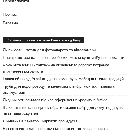
Передплатити
Про нас
Реклама
Стрічка останніх новин Голос з-над Бугу
Як вибрати штатив для фотоапарата та відеокамери
Електромотори на E-Tron з розборки: можна купити б/у і не пожаліти
Чому китайський «хайтек» на українських дорогах потребує
втручання програміста
Глиняний посуд України: душа землі, руки майстрів і тепло традицій
Труби для водопроводу та каналізації: вибір, монтаж і правила
експлуатації
Як уникнути помилок під час оформлення кредиту в Amigo
Шахи, шашки та нарди: як обрати якісний набір для дому, подарунка
чи оптової закупівлі
Лікування в санаторії Карпати: процедури
Бізнес-книжки для розвитку підприємництва, управління та