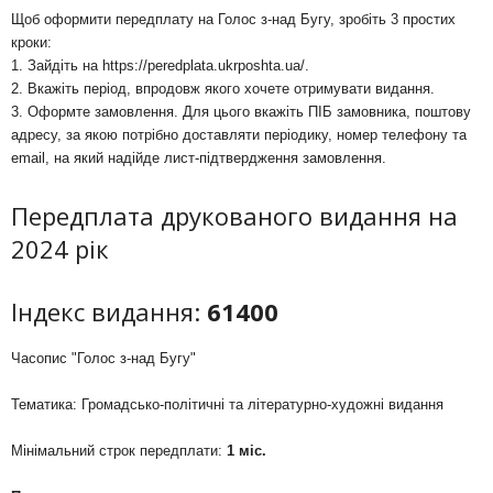
Щоб оформити передплату на Голос з-над Бугу, зробіть 3 простих
кроки:
1. Зайдіть на
https://peredplata.ukrposhta.ua/
.
2. Вкажіть період, впродовж якого хочете отримувати видання.
3. Оформте замовлення. Для цього вкажіть ПІБ замовника, поштову
адресу, за якою потрібно доставляти періодику, номер телефону та
email, на який надійде лист-підтвердження замовлення.
Передплата друкованого видання на
2024 рік
Індекс видання:
61400
Часопис "Голос з-над Бугу"
Тематика: Громадсько-політичні та літературно-художні видання
Мінімальний строк передплати:
1 міс.