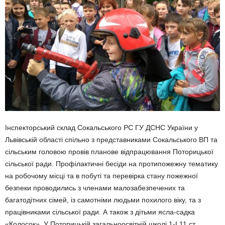
Інспекторський склад Сокальського РС ГУ ДСНС України у
Львівській області спільно з представниками Сокальського ВП та
сільським головою провів планове відпрацювання Поторицької
сільської ради. Профілактичні бесіди на протипожежну тематику
на робочому місці та в побуті та перевірка стану пожежної
безпеки проводились з членами малозабезпечених та
багатодітних сімей, із самотніми людьми похилого віку, та з
працівниками сільської ради. А також з дітьми ясла-садка
«Колосок». У Поторицькій загальноосвітній школі 1-І 11 ст.