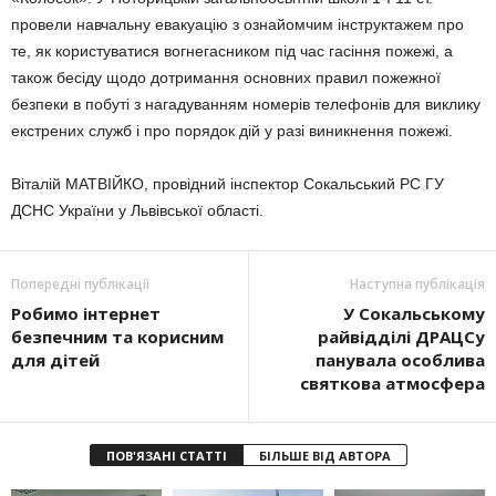
провели навчальну евакуацію з ознайомчим інструктажем про
те, як користуватися вогнегасником під час гасіння пожежі, а
також бесіду щодо дотримання основних правил пожежної
безпеки в побуті з нагадуванням номерів телефонів для виклику
екстрених служб і про порядок дій у разі виникнення пожежі.
Віталій МАТВІЙКО, провідний інспектор Сокальський РС ГУ
ДСНС України у Львівської області.
Попередні публікації
Наступна публікація
Робимо інтернет
У Сокальському
безпечним та корисним
райвідділі ДРАЦСу
для дітей
панувала особлива
святкова атмосфера
ПОВ'ЯЗАНІ СТАТТІ
БІЛЬШЕ ВІД АВТОРА