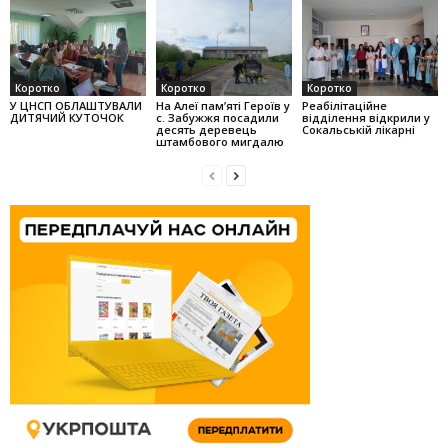
Коротко
Коротко
Коротко
У ЦНСП ОБЛАШТУВАЛИ
На Алеї па­м’яті Героїв у
Реабілітаційне
ДИТЯЧИЙ КУТОЧОК
с. Забужжя поса­дили
відділення відкрили у
десять деревець
Сокальській лікарні
штамбо­вого мигдалю