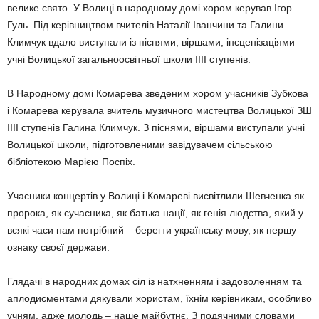
велике свято. У Волиці в народному домі хором керував Ігор
Гуль. Під керівництвом вчителів Наталії Іванчини та Галини
Климчук вдало виступали із піснями, віршами, інсценізаціями
учні Волицької загальноосвітньої школи ІІІІ ступенів.
В Народному домі Комарева зведеним хором учасників Зубкова
і Комарева керувала вчитель музичного мистецтва Волицької ЗШ
ІІІІ ступенів Галина Климчук. З піснями, віршами виступали учні
Волицької школи, підготовленими завідувачем сільською
бібліотекою Марією Поспіх.
Учасники концертів у Волиці і Комареві висвітлили Шевченка як
пророка, як сучасника, як батька нації, як генія людства, який у
всякі часи нам потрібний – берегти українську мову, як першу
ознаку своєї держави.
Глядачі в народних домах сіл із натхненням і задоволенням та
аплодисментами дякували хористам, їхнім керівникам, особливо
учням, адже молодь – наше майбутнє. З подячними словами