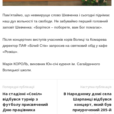
Пам’ятаймо, що невмируще слово Шевченка і сьогодні піднімає
наш дух вольності та свободи. Не забуваймо перший головний
заповіт Шевченка: «Борітеся – поборете, вам Бог помагає».
Після концертних виступів учасників хорів Волиці та Комарева
директор ПАФ «Білий Стік» запросив на святковий обід у кафе
«Розкіш».
Марія КОРОЛЬ, виховник Юн-січі куреня ім. Сагайдачного
Волицької школи.
Попередні публікації
Наступна публікація
На стадіоні «Сокіл»
В Народному домі села
відбувся турнір з
Шарпанці відбувся
футболу присвячений
концерт, який був
Дню працівника
приурочений 205-й