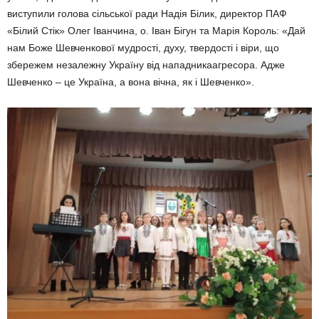
виступили голова сільської ради Надія Білик, директор ПАФ
«Білий Стік» Олег Іванчина, о. Іван Бігун та Марія Король: «Дай
нам Боже Шевченкової мудрості, духу, твердості і віри, що
збережем незалежну Україну від нападникаагресора. Адже
Шевченко – це Україна, а вона вічна, як і Шевченко».