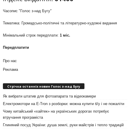
Часопис "Голос з-над Бугу"
Тематика: Громадсько-політичні та літературно-художні видання
Мінімальний строк передплати:
1 міс.
Передплатити
Про нас
Реклама
Стрічка останніх новин Голос з-над Бугу
Як вибрати штатив для фотоапарата та відеокамери
Електромотори на E-Tron з розборки: можна купити б/у і не пожаліти
Чому китайський «хайтек» на українських дорогах потребує
втручання програміста
Глиняний посуд України: душа землі, руки майстрів і тепло традицій