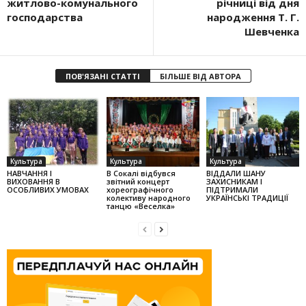
житлово-комунального
річниці від дня
господарства
народження Т. Г.
Шевченка
ПОВ'ЯЗАНІ СТАТТІ
БІЛЬШЕ ВІД АВТОРА
Культура
Культура
Культура
НАВЧАННЯ І
В Сокалі відбувся
ВІДДАЛИ ШАНУ
ВИХОВАННЯ В
звітний концерт
ЗАХИСНИКАМ І
ОСОБЛИВИХ УМОВАХ
хореографічного
ПІДТРИМАЛИ
колек­тиву народного
УКРАЇНСЬКІ ТРАДИЦІЇ
танцю «Веселка»