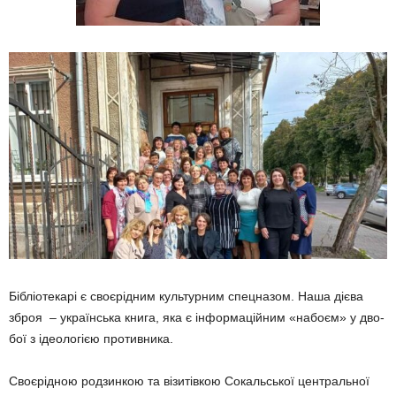
Бібліотекарі є своєрідним культурним спец­назом. Наша дієва
зброя – українська книга, яка є інформаційним «набоєм» у дво­
бої з ідеологією противника.
Своєрідною родзинкою та візитівкою Сока­ль­ської центральної