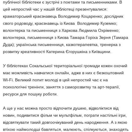
публічної бібліо­теки є зустрічі з поетами та письменниками. В
цей непростий час у нашій бібліотеці пре­зентувалися:
краматорський краєзнавець Володимир Коцаренко; дослідник
свого родоводу, краєзнавець із Києва Володимир Куземко;
волонтерка та письменниця з Харкова Людмила Охріменко;
волонтерка, письменниця з Києва Тамара Горіха Зерня (Тамара
Дуда); українська письменниця, казкотерапевтка, тренерка з
розвитку креа­тивності Катерина Єгорушкіна з Київщини.
У бібліотеках Сокальської територіальної громади кожен охочий
має можливість навчатися онлайн, адже в них є безкош­товний
Wi-Fi. Великий попит молоді в цей непростий час є на
психологічні тренінги, заняття з саморозвитку та арт-терапії,
ресур­си для пошуку роботи.
А ще у нас можна просто відпочити ду­шею, відволіктися від
новин, подивитися фільм чи мультфільм, пограти настільні ігри,
відсвяткувати такий довгоочікуваний день народження. А з якою
втіхою наймо­лод­ші бавляться, малюють, спілкуються, знаходять