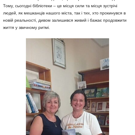
Тому, сьогодні бібліотеки – це міс­ця сили та місця зустрічі
людей, як меш­канців нашого міста, так і тих, хто прокинув­ся в
новій реальності, дивом залишився живий і бажає продовжити
життя у звичному ритмі.