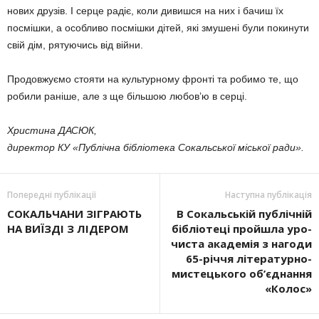
нових дру­зів. І серце радіє, коли дивишся на них і бачиш їх
посмішки, а особливо посмішки дітей, які змушені були покинути
свій дім, рятуючись від війни.
Продовжуємо стояти на культурному фрон­­ті та робимо те, що
робили раніше, але з ще більшою любов’ю в серці.
Христина ДАСЮК,
директор КУ «Публічна бібліотека Сокальської міської ради».
Попередні публікації
Наступна публікація
СОКАЛЬЧАНИ ЗІГРАЮТЬ
В Сокальській публічній
НА ВИЇЗДІ З ЛІДЕРОМ
бібліотеці пройшла уро­
чиста академія з нагоди
65-річчя літературно-
мистецького об’єднан­ня
«Колос»