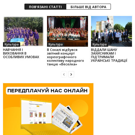
ПОВ'ЯЗАНІ СТАТТІ
БІЛЬШЕ ВІД АВТОРА
Культура
Культура
Культура
НАВЧАННЯ І
В Сокалі відбувся
ВІДДАЛИ ШАНУ
ВИХОВАННЯ В
звітний концерт
ЗАХИСНИКАМ І
ОСОБЛИВИХ УМОВАХ
хореографічного
ПІДТРИМАЛИ
колек­тиву народного
УКРАЇНСЬКІ ТРАДИЦІЇ
танцю «Веселка»