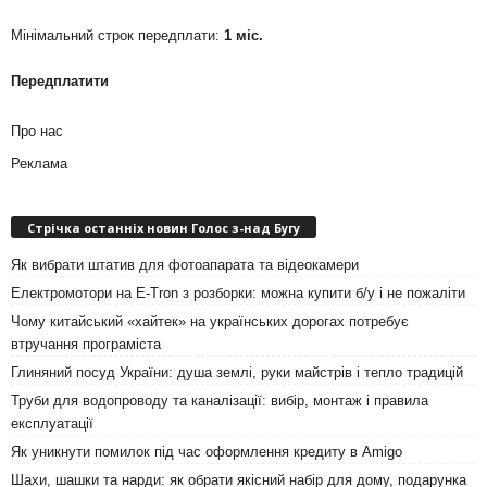
Мінімальний строк передплати:
1 міс.
Передплатити
Про нас
Реклама
Стрічка останніх новин Голос з-над Бугу
Як вибрати штатив для фотоапарата та відеокамери
Електромотори на E-Tron з розборки: можна купити б/у і не пожаліти
Чому китайський «хайтек» на українських дорогах потребує
втручання програміста
Глиняний посуд України: душа землі, руки майстрів і тепло традицій
Труби для водопроводу та каналізації: вибір, монтаж і правила
експлуатації
Як уникнути помилок під час оформлення кредиту в Amigo
Шахи, шашки та нарди: як обрати якісний набір для дому, подарунка