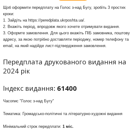
Щоб оформити передплату на Голос з-над Бугу, зробіть 3 простих
кроки:
1. Зайдіть на
https://peredplata.ukrposhta.ua/
.
2. Вкажіть період, впродовж якого хочете отримувати видання.
3. Оформте замовлення. Для цього вкажіть ПІБ замовника, поштову
адресу, за якою потрібно доставляти періодику, номер телефону та
email, на який надійде лист-підтвердження замовлення.
Передплата друкованого видання на
2024 рік
Індекс видання:
61400
Часопис "Голос з-над Бугу"
Тематика: Громадсько-політичні та літературно-художні видання
Мінімальний строк передплати:
1 міс.