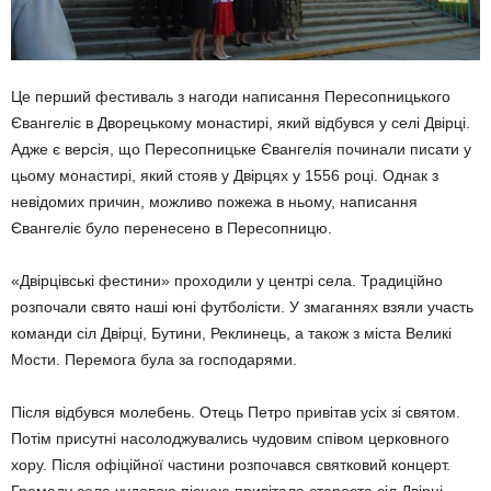
Це перший фестиваль з нагоди написання Пересопницького
Євангеліє в Дворецькому монастирі, який відбувся у селі Двірці.
Адже є версія, що Пересопницьке Євангелія починали писати у
цьому монастирі, який стояв у Двірцях у 1556 році. Однак з
невідомих причин, можливо пожежа в ньому, написання
Євангеліє було перенесено в Пересопницю.
«Двірцівські фестини» проходили у центрі села. Традиційно
розпочали свято наші юні футболісти. У змаганнях взяли участь
команди сіл Двірці, Бутини, Реклинець, а також з міста Великі
Мости. Перемога була за господарями.
Після відбувся молебень. Отець Петро привітав усіх зі святом.
Потім присутні насолоджувались чудовим співом церковного
хору. Після офіційної частини розпочався святковий концерт.
Громаду села чудовою піснею привітала староста сіл Двірці,