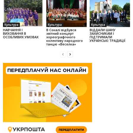
Культура
Культура
Культура
НАВЧАННЯ І
В Сокалі відбувся
ВІДДАЛИ ШАНУ
ВИХОВАННЯ В
звітний концерт
ЗАХИСНИКАМ І
ОСОБЛИВИХ УМОВАХ
хореографічного
ПІДТРИМАЛИ
колек­тиву народного
УКРАЇНСЬКІ ТРАДИЦІЇ
танцю «Веселка»