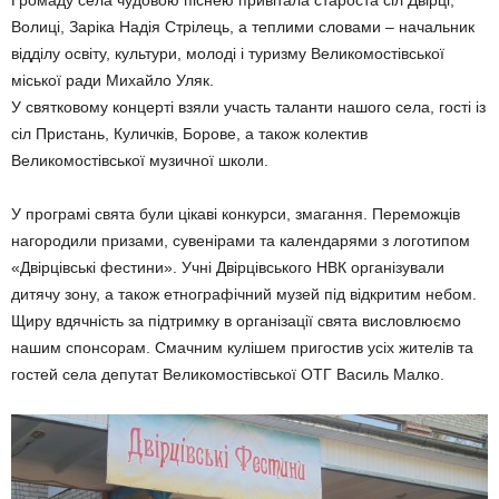
Волиці, Заріка Надія Стрілець, а теплими словами – начальник
відділу освіту, культури, молоді і туризму Великомостівської
міської ради Михайло Уляк.
У святковому концерті взяли участь таланти нашого села, гості із
сіл Пристань, Куличків, Борове, а також колектив
Великомостівської музичної школи.
У програмі свята були цікаві конкурси, змагання. Переможців
нагородили призами, сувенірами та календарями з логотипом
«Двірцівські фестини». Учні Двірцівського НВК організували
дитячу зону, а також етнографічний музей під відкритим небом.
Щиру вдячність за підтримку в організації свята висловлюємо
нашим спонсорам. Смачним кулішем пригостив усіх жителів та
гостей села депутат Великомостівської ОТГ Василь Малко.