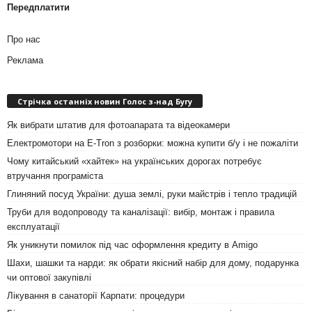
Передплатити
Про нас
Реклама
Стрічка останніх новин Голос з-над Бугу
Як вибрати штатив для фотоапарата та відеокамери
Електромотори на E-Tron з розборки: можна купити б/у і не пожаліти
Чому китайський «хайтек» на українських дорогах потребує
втручання програміста
Глиняний посуд України: душа землі, руки майстрів і тепло традицій
Труби для водопроводу та каналізації: вибір, монтаж і правила
експлуатації
Як уникнути помилок під час оформлення кредиту в Amigo
Шахи, шашки та нарди: як обрати якісний набір для дому, подарунка
чи оптової закупівлі
Лікування в санаторії Карпати: процедури