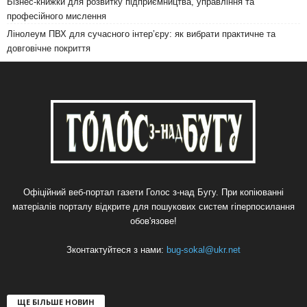
Бізнес-книжки для розвитку підприємництва, управління та
професійного мислення
Лінолеум ПВХ для сучасного інтер’єру: як вибрати практичне та
довговічне покриття
Офіційний веб-портал газети Голос з-над Бугу. При копіюванні
матеріалів порталу відкрите для пошукових систем гіперпосилання
обов'язове!
Зконтактуйтеся з нами:
bug-sokal@ukr.net
ЩЕ БІЛЬШЕ НОВИН