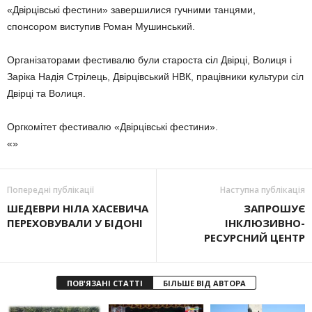
«Двірцівські фестини» завершилися гучними танцями,
спонсором виступив Роман Мушинський.
Організаторами фестивалю були староста сіл Двірці, Волиця і
Заріка Надія Стрілець, Двірцівський НВК, працівники культури сіл
Двірці та Волиця.
Оргкомітет фестивалю «Двірцівські фестини».
«»
Попередні публікації
Наступна публікація
ШЕДЕВРИ НІЛА ХАСЕВИЧА
ЗАПРОШУЄ
ПЕРЕХОВУВАЛИ У БІДОНІ
ІНКЛЮЗИВНО-
РЕСУРСНИЙ ЦЕНТР
ПОВ'ЯЗАНІ СТАТТІ
БІЛЬШЕ ВІД АВТОРА