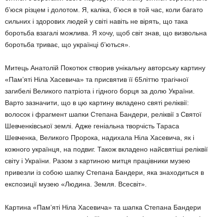
б’юся різцем і долотом. Я, каліка, б’юся в той час, коли багато
сильних і здорових людей у світі навіть не вірять, що така
боротьба взагалі можлива. Я хочу, щоб світ знав, що визвольна
боротьба триває, що українці б’ються».
Митець Анатолій Покотюк створив унікальну авторську картину
«Пам’яті Ніла Хасевича» та присвятив її 65літтю трагічної
загибелі Великого патріота і гідного борця за долю України.
Варто зазначити, що в цю картину вкладено святі реліквії:
волосок і фрагмент шапки Степана Бандери, реліквії з Святої
Шевченківської землі. Адже геніальна творчість Тараса
Шевченка, Великого Пророка, надихала Ніла Хасевича, як і
кожного українця, на подвиг. Також вкладено найсвятіші реліквії
світу і України. Разом з картиною митця працівники музею
привезли із собою шапку Степана Бандери, яка знаходиться в
експозиції музею «Людина. Земля. Всесвіт».
Картина «Пам’яті Ніла Хасевича» та шапка Степана Бандери