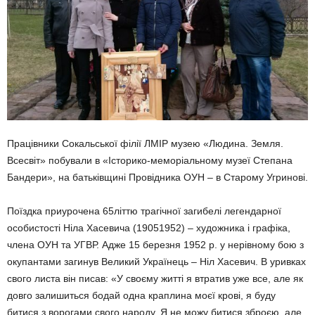
Працівники Сокальської філії ЛМІР музею «Людина. Земля.
Всесвіт» побували в «Історико-меморіальному музеї Степана
Бандери», на батьківщині Провідника ОУН – в Старому Угринові.
Поїздка приурочена 65літтю трагічної загибелі легендарної
особистості Ніла Хасевича (19051952) – художника і графіка,
члена ОУН та УГВР. Адже 15 березня 1952 р. у нерівному бою з
окупантами загинув Великий Українець – Ніл Хасевич. В уривках
свого листа він писав: «У своєму житті я втратив уже все, але як
довго залишиться бодай одна краплина моєї крові, я буду
битися з ворогами свого народу. Я не можу битися зброєю, але