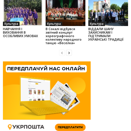
Культура
Культура
Культура
НАВЧАННЯ І
В Сокалі відбувся
ВІДДАЛИ ШАНУ
ВИХОВАННЯ В
звітний концерт
ЗАХИСНИКАМ І
ОСОБЛИВИХ УМОВАХ
хореографічного
ПІДТРИМАЛИ
колек­тиву народного
УКРАЇНСЬКІ ТРАДИЦІЇ
танцю «Веселка»