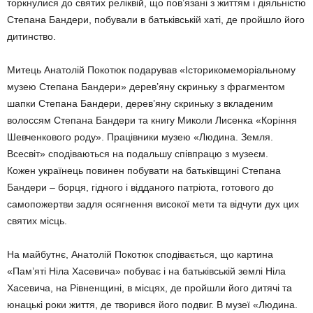
торкнулися до святих реліквій, що пов’язані з життям і діяльністю
Степана Бандери, побували в батьківській хаті, де пройшло його
дитинство.
Митець Анатолій Покотюк подарував «Історикомеморіальному
музею Степана Бандери» дерев’яну скриньку з фрагментом
шапки Степана Бандери, дерев’яну скриньку з вкладеним
волоссям Степана Бандери та книгу Миколи Лисенка «Коріння
Шевченкового роду». Працівники музею «Людина. Земля.
Всесвіт» сподіваються на подальшу співпрацю з музеєм.
Кожен українець повинен побувати на батьківщині Степана
Бандери – борця, гідного і відданого патріота, готового до
самопожертви задля осягнення високої мети та відчути дух цих
святих місць.
На майбутнє, Анатолій Покотюк сподівається, що картина
«Пам’яті Ніла Хасевича» побуває і на батьківській землі Ніла
Хасевича, на Рівненщині, в місцях, де пройшли його дитячі та
юнацькі роки життя, де творився його подвиг. В музеї «Людина.