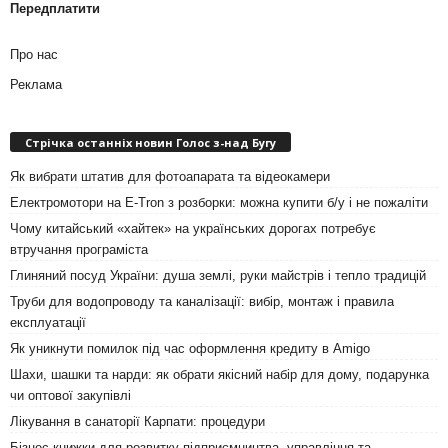
Передплатити
Про нас
Реклама
Стрічка останніх новин Голос з-над Бугу
Як вибрати штатив для фотоапарата та відеокамери
Електромотори на E-Tron з розборки: можна купити б/у і не пожаліти
Чому китайський «хайтек» на українських дорогах потребує
втручання програміста
Глиняний посуд України: душа землі, руки майстрів і тепло традицій
Труби для водопроводу та каналізації: вибір, монтаж і правила
експлуатації
Як уникнути помилок під час оформлення кредиту в Amigo
Шахи, шашки та нарди: як обрати якісний набір для дому, подарунка
чи оптової закупівлі
Лікування в санаторії Карпати: процедури
Бізнес-книжки для розвитку підприємництва, управління та