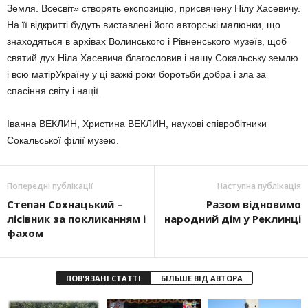
Земля. Всесвіт» створять експозицію, присвячену Нілу Хасевичу.
На її відкритті будуть виставлені його авторські малюнки, що
знаходяться в архівах Волинського і Рівненського музеїв, щоб
святий дух Ніла Хасевича благословив і нашу Сокальську землю
і всю матірУкраїну у ці важкі роки боротьби добра і зла за
спасіння світу і нації.
Іванна ВЕКЛИН, Христина ВЕКЛИН, наукові співробітники
Сокальської філії музею.
Попередні публікації
Наступна публікація
Степан Сохнацький –
Разом відновимо
лісівник за покликанням і
народний дім у Реклинці
фахом
ПОВ'ЯЗАНІ СТАТТІ
БІЛЬШЕ ВІД АВТОРА