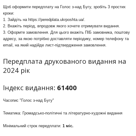
Щоб оформити передплату на Голос з-над Бугу, зробіть 3 простих
кроки:
1. Зайдіть на
https://peredplata.ukrposhta.ua/
.
2. Вкажіть період, впродовж якого хочете отримувати видання.
3. Оформте замовлення. Для цього вкажіть ПІБ замовника, поштову
адресу, за якою потрібно доставляти періодику, номер телефону та
email, на який надійде лист-підтвердження замовлення.
Передплата друкованого видання на
2024 рік
Індекс видання:
61400
Часопис "Голос з-над Бугу"
Тематика: Громадсько-політичні та літературно-художні видання
Мінімальний строк передплати:
1 міс.