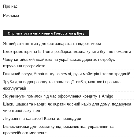
Про нас
Реклама
Стрічка останніх новин Голос з-над Бугу
Як вибрати штатив для фотоапарата та відеокамери
Електромотори на E-Tron з розборки: можна купити б/у і не пожаліти
Чому китайський «хайтек» на українських дорогах потребує
втручання програміста
Глиняний посуд України: душа землі, руки майстрів і тепло традицій
Труби для водопроводу та каналізації: вибір, монтаж і правила
експлуатації
Як уникнути помилок під час оформлення кредиту в Amigo
Шахи, шашки та нарди: як обрати якісний набір для дому, подарунка
чи оптової закупівлі
Лікування в санаторії Карпати: процедури
Бізнес-книжки для розвитку підприємництва, управління та
професійного мислення