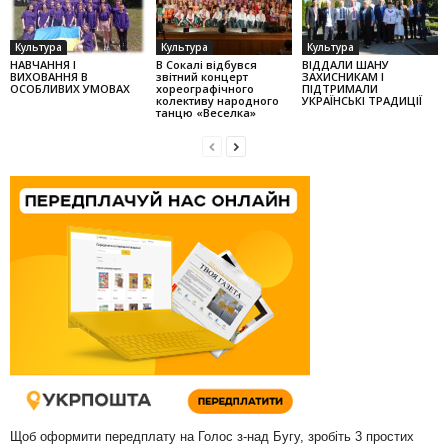
Культура
Культура
Культура
НАВЧАННЯ І
В Сокалі відбувся
ВІДДАЛИ ШАНУ
ВИХОВАННЯ В
звітний концерт
ЗАХИСНИКАМ І
ОСОБЛИВИХ УМОВАХ
хореографічного
ПІДТРИМАЛИ
колек­тиву народного
УКРАЇНСЬКІ ТРАДИЦІЇ
танцю «Веселка»
Щоб оформити передплату на Голос з-над Бугу, зробіть 3 простих