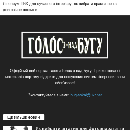
Лінолеум ПВХ для сучасного інтер’єру: як вибрати практичне та
довговічне покриття
Офіційний веб-портал газети Голос з-над Бугу. При копіюванні
матеріалів порталу відкрите для пошукових систем гіперпосилання
обов'язове!
Зконтактуйтеся з нами:
bug-sokal@ukr.net
ЩЕ БІЛЬШЕ НОВИН
Як вибрати штатив для фотоапарата та