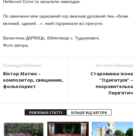
Небесної Сотні та запалили лампадки.
По закінченні віче церковний хор виконав духовний гімн «Боже
великий, єдиний…», який підтримали всі присутні.
Валентина ДАРМІЦЬ, бібліотекар с. Тудорковичі.
Фото автора.
Попередні публікації
Наступна публікація
Віктор Матюк –
Старовинна ікона
композитор, священник,
“Одигитрія” –
фольклорист
покровителька
Перв’ятич
ПОВ'ЯЗАНІ СТАТТІ
БІЛЬШЕ ВІД АВТОРА