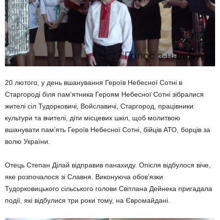
20 лютого, у день вшанування Героїв Небесної Сотні в
Старгороді біля пам’ятника Героям Небесної Сотні зібралися
жителі сіл Тудорковичі, Войславичі, Старгород, працівники
культури та вчителі, діти місцевих шкіл, щоб молитвою
вшанувати пам’ять Героїв Небесної Сотні, бійців АТО, борців за
волю України.
Отець Степан Ділай відправив панахиду. Опісля відбулося віче,
яке розпочалося зі Славня. Виконуюча обов’язки
Тудорковицького сільського голови Світлана Дейнека пригадала
події, які відбулися три роки тому, на Євромайдані.