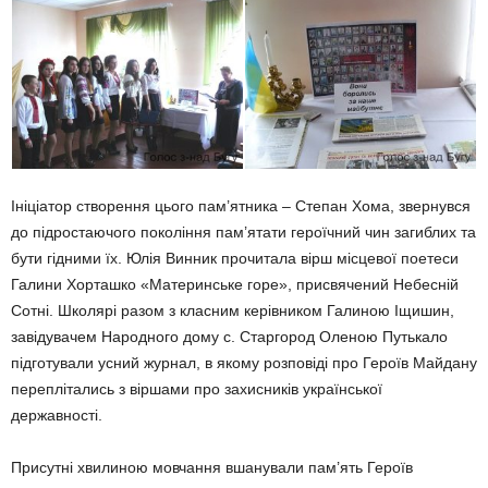
Ініціатор створення цього пам’ятника – Степан Хома, звернувся
до підростаючого покоління пам’ятати героїчний чин загиблих та
бути гідними їх. Юлія Винник прочитала вірш місцевої поетеси
Галини Хорташко «Материнське горе», присвячений Небесній
Сотні. Школярі разом з класним керівником Галиною Іщишин,
завідувачем Народного дому с. Старгород Оленою Путькало
підготували усний журнал, в якому розповіді про Героїв Майдану
переплітались з віршами про захисників української
державності.
Присутні хвилиною мовчання вшанували пам’ять Героїв