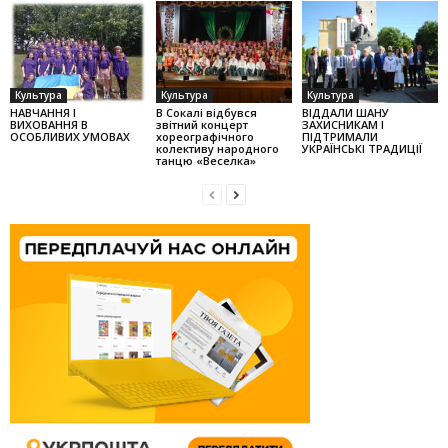
Культура
Культура
Культура
НАВЧАННЯ І
В Сокалі відбувся
ВІДДАЛИ ШАНУ
ВИХОВАННЯ В
звітний концерт
ЗАХИСНИКАМ І
ОСОБЛИВИХ УМОВАХ
хореографічного
ПІДТРИМАЛИ
колек­тиву народного
УКРАЇНСЬКІ ТРАДИЦІЇ
танцю «Веселка»