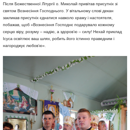
Після Божественної Літургії о. Миколай привітав присутніх зі
святом Вознесіння Господнього. У вітальному слові декан
закликав присутніх єднатися навколо храму і настоятеля,
побажав, щоб «Вознесіння Господнє подарувало кожному
серцю віру, розуму – надію, а здоров’ю – силу! Нехай приклад
Ісуса освітлює ваш шлях, робить його істинно праведним і
нагороджує любов’ю».