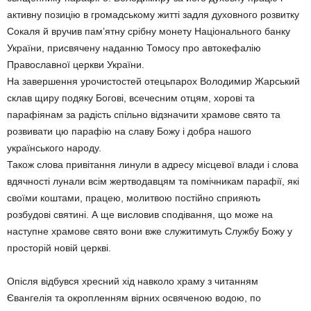
активну позицію в громадському житті задля духовного розвитку
Сокаля й вручив пам’ятну срібну монету Національного банку
України, присвячену наданню Томосу про автокефалію
Православної церкви України.
На завершення урочистостей отецьпарох Володимир Жарський
склав щиру подяку Богові, всечесним отцям, хорові та
парафіянам за радість спільно відзначити храмове свято та
розвивати цю парафію на славу Божу і добра нашого
українського народу.
Також слова привітання линули в адресу місцевої влади і слова
вдячності лунали всім жертводавцям та помічникам парафії, які
своїми коштами, працею, молитвою постійно сприяють
розбудові святині. А ще висловив сподівання, що може на
наступне храмове свято вони вже служитимуть Службу Божу у
просторій новій церкві.
Опісля відбувся хресний хід навколо храму з читанням
Євангелія та окропленням вірних освяченою водою, по