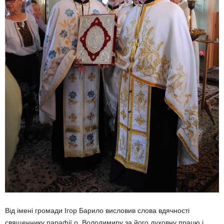
Від імені громади Ігор Барило висловив слова вдячності
священнику парафії о. Володимиру за його духовну працю і