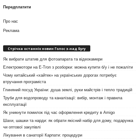
Передплатити
Про нас
Реклама
Стрічка останніх новин Голос з-над Бугу
Як вибрати штатив для фотоапарата та відеокамери
Електромотори на E-Tron з розборки: можна купити б/у і не пожаліти
Чому китайський «хайтек» на українських дорогах потребує
втручання програміста
Глиняний посуд України: душа землі, руки майстрів і тепло традицій
Труби для водопроводу та каналізації: вибір, монтаж і правила
експлуатації
Як уникнути помилок під час оформлення кредиту в Amigo
Шахи, шашки та нарди: як обрати якісний набір для дому, подарунка
чи оптової закупівлі
Лікування в санаторії Карпати: процедури