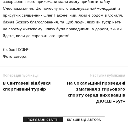
завершенні якого прихожани мали змогу прийняти тайну
Єлеопомазання. Цю почесну місію виконував наймолодший із
присутніх священник Олег Наконечний, який є родом зі Сокаля,
бажав Божого благословення, та щоб люди, яких ви зустрінете
на своєму життєвому шляху були праведними, а дороги, якими
йдете, вели до справжнього щастя!
Любов ПУЗИЧ.
Фото автора.
Попередні публікації
Наступна публікація
В Свитазеві відбувся
На Сокальщині проведені
спортивний турнір
змагання з гирьового
спорту серед вихованців
ДЮСШ «Буг»
ПОВ'ЯЗАНІ СТАТТІ
БІЛЬШЕ ВІД АВТОРА