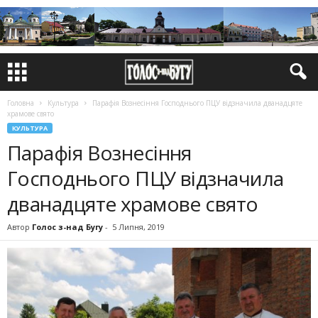
Головна
Культура
Парафія Вознесіння Господнього ПЦУ відзначила дванадцяте
храмове свято
КУЛЬТУРА
Парафія Вознесіння
Господнього ПЦУ відзначила
дванадцяте храмове свято
Автор
Голос з-над Бугу
-
5 Липня, 2019