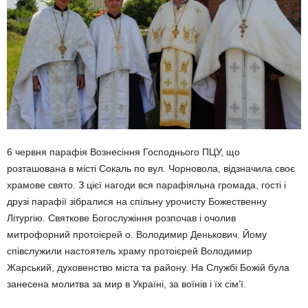
6 червня парафія Вознесіння Господнього ПЦУ, що
розташована в місті Сокаль по вул. Чорновола, відзначила своє
храмове свято. З цієї нагоди вся парафіяльна громада, гості і
друзі парафії зібралися на спільну урочисту Божественну
Літургію. Святкове Богослужіння розпочав і очолив
митрофорний протоієрей о. Володимир Денькович. Йому
співслужили настоятель храму протоієрей Володимир
Жарський, духовенство міста та району. На Службі Божій була
занесена молитва за мир в Україні, за воїнів і їх сім’ї.