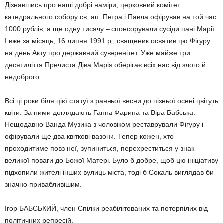
Дізнавшись про наші добрі наміри, церковний комітет
катедрального собору св. ап. Петра і Павла офірував на той час
1000 рублів, а ще одну тисячу – спонсорували сусіди пані Марії.
І вже за місяць, 16 липня 1991 р., священик освятив цю Фігуру
на день Акту про державний суверенітет. Уже майже три
десятиліття Пречиста Діва Марія оберігає всіх нас від злого й
недоброго.
Всі ці роки біля цієї статуї з ранньої весни до пізньої осені цвітуть
квіти. За ними доглядають Ганна Фарина та Віра Бабська.
Нещодавно Ванда Музика з чоловіком реставрували Фігуру і
офірували ще два квіткові вазони. Тепер кожен, хто
проходитиме повз неї, зупиниться, перехреститься у знак
великої поваги до Божої Матері. Було б добре, щоб цю ініціативу
підхопили жителі інших вулиць міста, тоді б Сокаль виглядав би
значно привабливішим.
Ігор БАБСЬКИЙ, член Спілки реабілітованих та потерпілих від
політичних репресій.