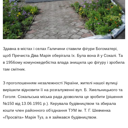
Здавна в містах і селах Галичини ставили фігури Богоматері,
щоб Пречиста Діва Марія оберігала їх. Була вона й у Сокалі. Та
в 1956ому комунокедебістка влада знищила цю фігуру і зробила
там смітник.
З проголошенням незалежності України, жителі нашої вулиці
вирішили відновити її на розгалуженні вул. Б. Хмельницького та
Гоголя. Сокальська міська рада дозволила це зробити (рішення
№150 від 13.06.1991 р.). Керувала будівництвом та збирала
кошти член районного об’єднання ТУМ ім. Т. Г. Шевченка
«Просвіта» Марія Туз, а я займався будівництвом.