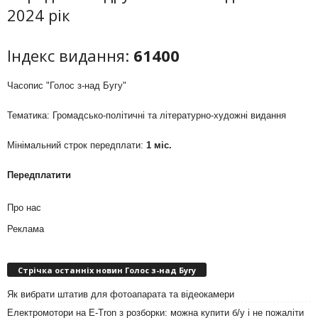
2024 рік
Індекс видання:
61400
Часопис "Голос з-над Бугу"
Тематика: Громадсько-політичні та літературно-художні видання
Мінімальний строк передплати:
1 міс.
Передплатити
Про нас
Реклама
Стрічка останніх новин Голос з-над Бугу
Як вибрати штатив для фотоапарата та відеокамери
Електромотори на E-Tron з розборки: можна купити б/у і не пожаліти