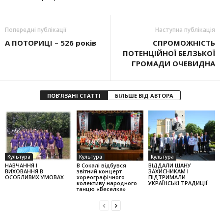
Попередні публікації
Наступна публікація
А ПОТОРИЦІ – 526 років
СПРОМОЖНІСТЬ
ПОТЕНЦІЙНОЇ БЕЛЗЬКОЇ
ГРОМАДИ ОЧЕВИДНА
ПОВ'ЯЗАНІ СТАТТІ
БІЛЬШЕ ВІД АВТОРА
Культура
Культура
Культура
НАВЧАННЯ І
В Сокалі відбувся
ВІДДАЛИ ШАНУ
ВИХОВАННЯ В
звітний концерт
ЗАХИСНИКАМ І
ОСОБЛИВИХ УМОВАХ
хореографічного
ПІДТРИМАЛИ
колек­тиву народного
УКРАЇНСЬКІ ТРАДИЦІЇ
танцю «Веселка»