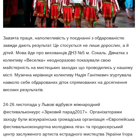
Завзята праця, наполегливість у поєднанні з обдарованістю
завжди дають результат. Це стосується не лише дорослих, а й
дітей. Мова йде про вихованців ДНЗ №5 м. Сокаль. Дівчатка з
колективу «Веселка» неодноразово показували свою
майстерність на мистецьких заходах що проводились у нашому
місті. Музична керівниця колективу Надія Ганіткевич згуртувала
навколо себе обдарованих діток спрямованих на досягнення
високих результатів.
24-26 листопада у Львові відбувся міжнародний
фестивальконкурс «Зірковий парад2017». Організаторами
заходу були всеукраїнська громадська організація «Європейська
фестивальноконцертна молодіжна ліга» та продюсерський
центр заслуженого артиста естрадного мистецтва України Ігора