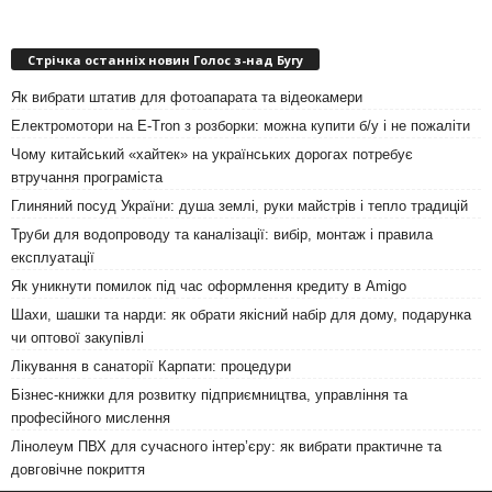
Стрічка останніх новин Голос з-над Бугу
Як вибрати штатив для фотоапарата та відеокамери
Електромотори на E-Tron з розборки: можна купити б/у і не пожаліти
Чому китайський «хайтек» на українських дорогах потребує
втручання програміста
Глиняний посуд України: душа землі, руки майстрів і тепло традицій
Труби для водопроводу та каналізації: вибір, монтаж і правила
експлуатації
Як уникнути помилок під час оформлення кредиту в Amigo
Шахи, шашки та нарди: як обрати якісний набір для дому, подарунка
чи оптової закупівлі
Лікування в санаторії Карпати: процедури
Бізнес-книжки для розвитку підприємництва, управління та
професійного мислення
Лінолеум ПВХ для сучасного інтер’єру: як вибрати практичне та
довговічне покриття