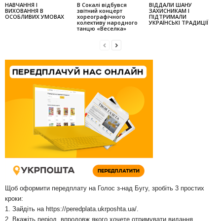
НАВЧАННЯ І
В Сокалі відбувся
ВІДДАЛИ ШАНУ
ВИХОВАННЯ В
звітний концерт
ЗАХИСНИКАМ І
ОСОБЛИВИХ УМОВАХ
хореографічного
ПІДТРИМАЛИ
колек­тиву народного
УКРАЇНСЬКІ ТРАДИЦІЇ
танцю «Веселка»
Щоб оформити передплату на Голос з-над Бугу, зробіть 3 простих
кроки:
1. Зайдіть на
https://peredplata.ukrposhta.ua/
.
2. Вкажіть період, впродовж якого хочете отримувати видання.