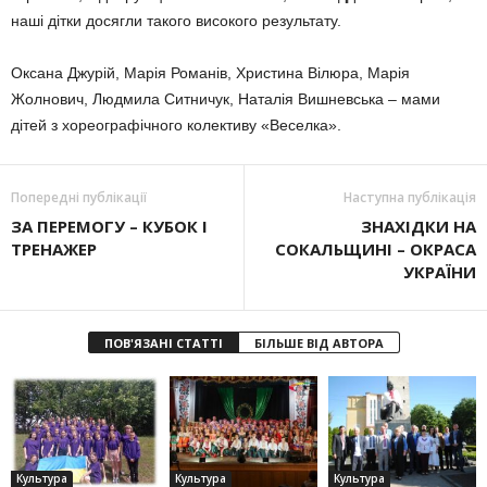
наші дітки досягли такого високого результату.
Оксана Джурій, Марія Романів, Христина Вілюра, Марія
Жолнович, Людмила Ситничук, Наталія Вишневська – мами
дітей з хореографічного колективу «Веселка».
Попередні публікації
Наступна публікація
ЗА ПЕРЕМОГУ – КУБОК І
ЗНАХІДКИ НА
ТРЕНАЖЕР
СОКАЛЬЩИНІ – ОКРАСА
УКРАЇНИ
ПОВ'ЯЗАНІ СТАТТІ
БІЛЬШЕ ВІД АВТОРА
Культура
Культура
Культура