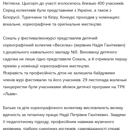
Нетлюха. Цьогоріч до участі зголосилось близько 400 учасників.
Серед колективів були представники з України, а також з
Білорусії, Туреччини та Кіпру. Конкурс проходив у номінаціях:
вокальне, хореографічне та оригінальне мистецтво.
Сокаль у фестиваліконкурсі представляв дитячий
хореографічний колектив «Веселка» (керівник Надія Ганіткевич)
з дошкільного навчального закладу №5. Вихованці дитячого
садочка не лише гідно представили Сокаль, а й отримали першу
премію у номінації хореографічне мистецтво.
Яскравість та професійність діток не залишила байдужими
членів журі фестивалю та його учасників. 29 листопада маленькі
танцюристки були учасниками зйомок дитячої програми на ТРК
«Львів».
Батьки та діти хореографічного колективу висловлюють велику
вдячність за титанічну працю Надії Петрівни Ганіткевич. Завдяки
її педагогічному підходу, професійним навикам музичного
керівника, підбору сценічних костюмів, самовідданості справі,