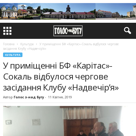
Головна
Культура
У приміщенні БФ «Карітас»-Сокаль відбулося чергове
засідання Клубу «Надвечір’я»
КУЛЬТУРА
У приміщенні БФ «Карітас»-
Сокаль відбулося чергове
засідання Клубу «Надвечір’я»
Автор
Голос з-над Бугу
-
11 Квітня, 2019