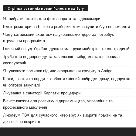
Стрічка останніх новин Голос з-над Бугу
Як вибрати штатив для фотоапарата та відеокамери
Електромотори на E-Tron з розборки: можна купити б/у і не пожаліти
Чому китайський «хайтек» на українських дорогах потребує
втручання програміста
Глиняний посуд України: душа землі, руки майстрів і тепло традицій
Труби для водопроводу та каналізації: вибір, монтаж і правила
експлуатації
Як уникнути помилок під час оформлення кредиту в Amigo
Шахи, шашки та нарди: як обрати якісний набір для дому, подарунка
чи оптової закупівлі
Лікування в санаторії Карпати: процедури
Бізнес-книжки для розвитку підприємництва, управління та
професійного мислення
Лінолеум ПВХ для сучасного інтер’єру: як вибрати практичне та
довговічне покриття