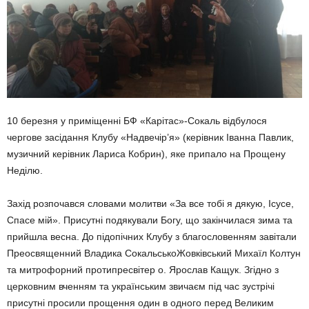
10 березня у приміщенні БФ «Карітас»-Сокаль відбулося
чергове засідання Клубу «Надвечір’я» (керівник Іванна Павлик,
музичний керівник Лариса Кобрин), яке припало на Прощену
Неділю.
Захід розпочався словами молитви «За все тобі я дякую, Ісусе,
Спасе мій». Присутні подякували Богу, що закінчилася зима та
прийшла весна. До підопічних Клубу з благословенням завітали
Преосвященний Владика СокальськоЖовківський Михаїл Колтун
та митрофорний протипресвітер о. Ярослав Кащук. Згідно з
церковним вченням та українським звичаєм під час зустрічі
присутні просили прощення один в одного перед Великим