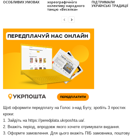
ОСОБЛИВИХ УМОВАХ
хореографічного
ПІДТРИМАЛИ
колек­тиву народного
УКРАЇНСЬКІ ТРАДИЦІЇ
танцю «Веселка»
Щоб оформити передплату на Голос з-над Бугу, зробіть 3 простих
кроки:
1. Зайдіть на
https://peredplata.ukrposhta.ua/
.
2. Вкажіть період, впродовж якого хочете отримувати видання.
3. Оформте замовлення. Для цього вкажіть ПІБ замовника, поштову