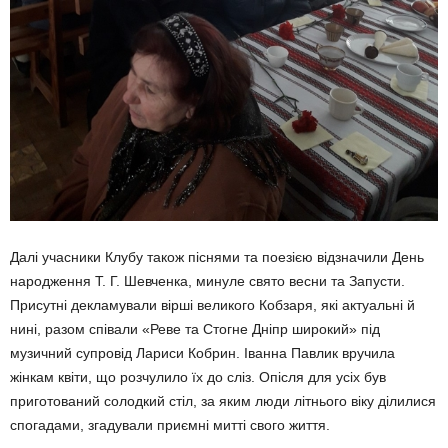
Далі учасники Клубу також піснями та поезією відзначили День
народження Т. Г. Шевченка, минуле свято весни та Запусти.
Присутні декламували вірші великого Кобзаря, які актуальні й
нині, разом співали «Реве та Стогне Дніпр широкий» під
музичний супровід Лариси Кобрин. Іванна Павлик вручила
жінкам квіти, що розчулило їх до сліз. Опісля для усіх був
приготований солодкий стіл, за яким люди літнього віку ділилися
спогадами, згадували приємні митті свого життя.