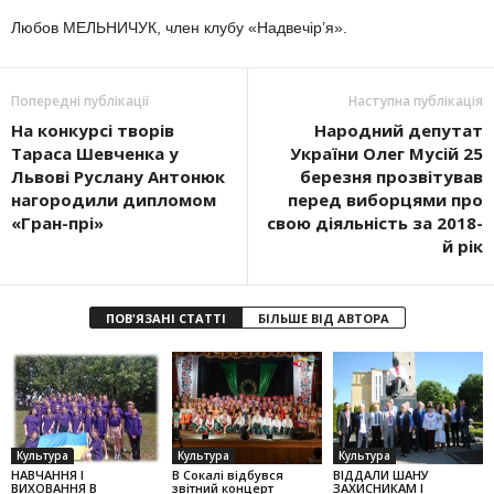
Любов МЕЛЬНИЧУК, член клубу «Надвечір’я».
Попередні публікації
Наступна публікація
На конкурсі творів
Народний депутат
Тараса Шевченка у
України Олег Мусій 25
Львові Руслану Антонюк
березня прозвітував
нагородили дипломом
перед виборцями про
«Гран-прі»
свою діяльність за 2018-
й рік
ПОВ'ЯЗАНІ СТАТТІ
БІЛЬШЕ ВІД АВТОРА
Культура
Культура
Культура
НАВЧАННЯ І
В Сокалі відбувся
ВІДДАЛИ ШАНУ
ВИХОВАННЯ В
звітний концерт
ЗАХИСНИКАМ І