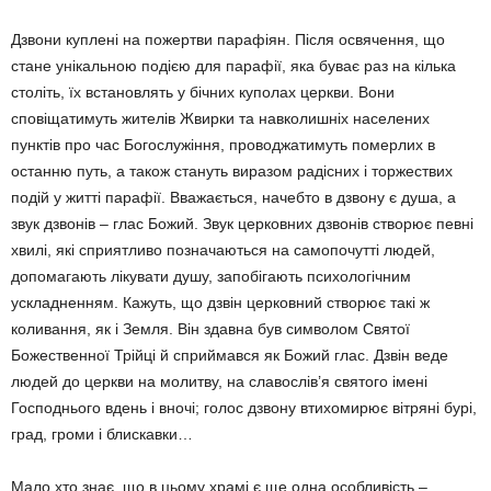
Дзвони куплені на пожертви парафіян. Після освячення, що
стане унікальною подією для парафії, яка буває раз на кілька
століть, їх встановлять у бічних куполах церкви. Вони
сповіщатимуть жителів Жвирки та навколишніх населених
пунктів про час Богослужіння, проводжатимуть померлих в
останню путь, а також стануть виразом радісних і торжествих
подій у житті парафії. Вважається, начебто в дзвону є душа, а
звук дзвонів – глас Божий. Звук церковних дзвонів створює певні
хвилі, які сприятливо позначаються на самопочутті людей,
допомагають лікувати душу, запобігають психологічним
ускладненням. Кажуть, що дзвін церковний створює такі ж
коливання, як і Земля. Він здавна був символом Святої
Божественної Трійці й сприймався як Божий глас. Дзвін веде
людей до церкви на молитву, на славослів’я святого імені
Господнього вдень і вночі; голос дзвону втихомирює вітряні бурі,
град, громи і блискавки…
Мало хто знає, що в цьому храмі є ще одна особливість –