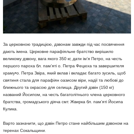
За церковною традицією, дзвонам завжди під час посвячення
дають імена. Церковне парафіяльне братствo вирішило
великому дзвону, вага якого 350 кг, дати ім’я Петро, на честь
першого пароха бл. пам’яті о. Петра Фецюха та завершителя
храму•о. Петра Звіра, який вклав і вкладає багато зусиль, щоб
святиня стала для парафіян оазисом віри, надії та любові до
ближнього та окрасою для селища. Другий дзвін (150 кг)
названий Йосипом, на честь багатолітнього члена церковного
братства, громадського діяча смт. Жвирка бл. пам’яті Йосипа
Кулика.
Варто зазначити, що дзвін Петро стане найбільшим дзвоном на
теренах Сокальщини.