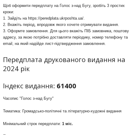
Щоб оформити передплату на Голос з-над Бугу, зробіть 3 простих
кроки:
1. Зайдіть на
https://peredplata.ukrposhta.ua/
.
2. Вкажіть період, впродовж якого хочете отримувати видання.
3. Оформте замовлення. Для цього вкажіть ПІБ замовника, поштову
адресу, за якою потрібно доставляти періодику, номер телефону та
email, на який надійде лист-підтвердження замовлення.
Передплата друкованого видання на
2024 рік
Індекс видання:
61400
Часопис "Голос з-над Бугу"
Тематика: Громадсько-політичні та літературно-художні видання
Мінімальний строк передплати:
1 міс.