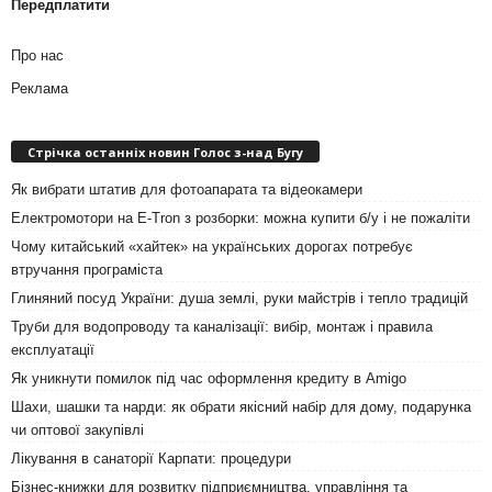
Передплатити
Про нас
Реклама
Стрічка останніх новин Голос з-над Бугу
Як вибрати штатив для фотоапарата та відеокамери
Електромотори на E-Tron з розборки: можна купити б/у і не пожаліти
Чому китайський «хайтек» на українських дорогах потребує
втручання програміста
Глиняний посуд України: душа землі, руки майстрів і тепло традицій
Труби для водопроводу та каналізації: вибір, монтаж і правила
експлуатації
Як уникнути помилок під час оформлення кредиту в Amigo
Шахи, шашки та нарди: як обрати якісний набір для дому, подарунка
чи оптової закупівлі
Лікування в санаторії Карпати: процедури
Бізнес-книжки для розвитку підприємництва, управління та