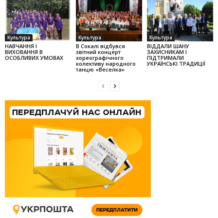
Культура
Культура
Культура
НАВЧАННЯ І
В Сокалі відбувся
ВІДДАЛИ ШАНУ
ВИХОВАННЯ В
звітний концерт
ЗАХИСНИКАМ І
ОСОБЛИВИХ УМОВАХ
хореографічного
ПІДТРИМАЛИ
колек­тиву народного
УКРАЇНСЬКІ ТРАДИЦІЇ
танцю «Веселка»