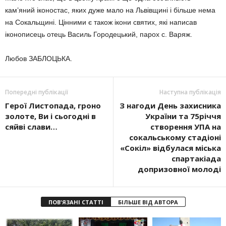
кам’яний іконостас, яких дуже мало на Львівщині і більше нема
на Сокальщині. Цінними є також ікони святих, які написав
іконописець отець Василь Городецький, парох с. Варяж.
Любов ЗАБЛОЦЬКА.
Попередні публікації
Наступна публікація
Герої Листопада, гроно
З нагоди День захисника
золоте, Ви і сьогодні в
України та 75річчя
сяйві слави…
створення УПА на
сокальському стадіоні
«Сокіл» відбулася міська
спартакіада
допризовної молоді
ПОВ'ЯЗАНІ СТАТТІ
БІЛЬШЕ ВІД АВТОРА