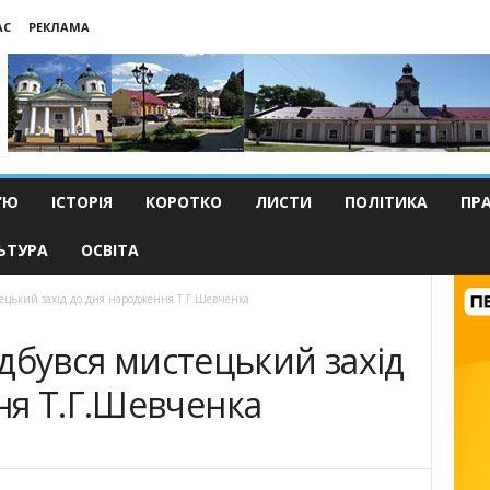
АС
РЕКЛАМА
’Ю
ІСТОРІЯ
КОРОТКО
ЛИСТИ
ПОЛІТИКА
ПР
ЬТУРА
ОСВІТА
стецький захід до дня народження Т.Г.Шевченка
відбувся мистецький захід
ня Т.Г.Шевченка