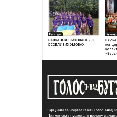
Культура
Культу
НАВЧАННЯ І ВИХОВАННЯ В
В Сока
ОСОБЛИВИХ УМОВАХ
конце
колек­
«Весе
Офіційний веб-портал газети Голос з-над Бу
При копіюванні матеріалів порталу відкрит