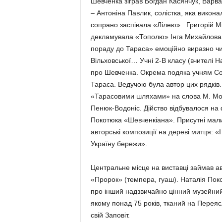
Шев­ченка зіграв Богдан Касянчук, Вар­в
– Антоніна Павлик, солістка, яка викона
сопрано заспівала «Лілею». Григорій Мі
декламу­вала «Тополю» Інга Михайлова, 
пораду до Тараса» емоційно виразно чи
Вільхов­ської… Учні 2-В класу (вчителі Н
про Шевченка. Oкрема подяка учням Со­
Тараса. Ведучою була автоp цих ряд­ків. 
«Тарасовими шляхами» на сло­ва M. Мох
Пенюк-Водоніс. Дійство відбувало­ся на 
Покотюка «Шевченкі­ана». Присутні мали
авторські композиції на дереві митця: «
Україну бережи».
Центральне місце на виставці зай­мав а
«Пророк» (темпера, гуаш). Наталія Поко
про інший надзвичайно цінний музейний
якому по­над 75 років, тканий на Перея
свій Заповіт.