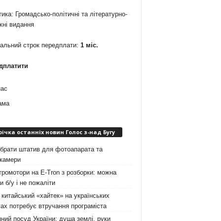
ика: Громадсько-політичні та літературно-
жні видання
мальний строк передплати:
1 міс.
дплатити
нас
ама
річка останніх новин Голос з-над Бугу
брати штатив для фотоапарата та
окамери
ромотори на E-Tron з розборки: можна
и б/у і не пожаліти
китайський «хайтек» на українських
ах потребує втручання програміста
ний посуд України: душа землі, руки