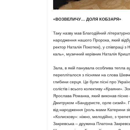
«ВОЗВЕЛИЧУ… ДОЛЯ КОБЗАРЯ»
Таку назву мав Благодійний літера­турно
народження нашого Пророка, який відбу
ректор Наталія Покотюк), у співпраці 
каль», музич­ний керівник Наталія Криш
Зала, в якій панувала особлива теп­ла а
перепліталося з піснями на слова Шевче
глибини серця. Це були пісні про Укра­ї
солістів і всьо­го колективу «Края­ни». Зо
Ярослава Романка, який виконав пісню «
Дмитруком «Бандуристе, орле сизий». Гл
від народження (роль ма­ми Катерини з
«Колискову»: ніжно, ме­лодійно, з трепет
Закрев­ська – дружина Платона Закревсь