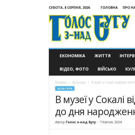
СУБОТА, 8 СЕРПНЯ, 2026
ГОЛОВНА
ПРО Н
Голос
з-
над
Бугу
ЕКОНОМІКА
ЖИТТЯ
ІНТЕРВ
ВІДЕО, ФОТО
ВІЙСЬКО
КУЛ
Головна
Культура
В музеї у Сокалі відбувся ми
КУЛЬТУРА
В музеї у Сокалі 
до дня народжен
Автор
Голос з-над Бугу
-
7 Квітня, 2024