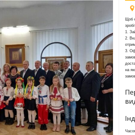
Щоб о
зробі
1. За
2. Вк
отри
3. Оф
замов
доста
на як
замо
Пе
ви
Ін
Часоп