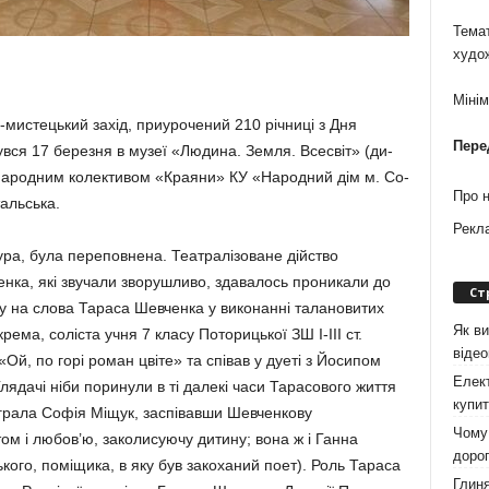
Темат
худо
Міні
-мистецький захід, приурочений 210 річниці з Дня
Пере
вся 17 березня в музеї «Людина. Земля. Всесвіт» (ди­
з Народним колективом «Краяни» КУ «Народний дім м. Со­
Про 
тальська.
Рекл
ура, була переповнена. Театралі­зо­ване дійство
нка, які звучали зво­рушливо, здавалось проникали до
Ст
ну на слова Тараса Шевченка у виконанні таланови­тих
Як ви
крема, соліс­та учня 7 класу По­торицької ЗШ І-ІІІ ст.
віде
Ой, по горі роман цвіте» та співав у дуеті з Йосипом
Елект
ядачі ніби поринули в ті далекі часи Тарасо­вого життя
купит
іграла Софія Міщук, заспівавши Шевченкову
Чому 
ом і любо­в’ю, заколи­суючу дитину; вона ж і Ган­на
дорог
кого, поміщика, в яку був закоханий поет). Роль Тараса
Глиня