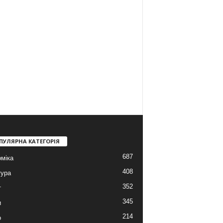
ПУЛЯРНА КАТЕГОРІЯ
687
міка
408
тура
352
т
345
и
214
о