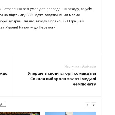
і створення всіх умов для проведення заходу, та усім,
ати на підтримку ЗСУ. Адже завдяки їм ми маємо
орчі зустрічі. Під час заходу зібрано 3500 грн., які
ва Укра­їні! Разом – до Перемоги!
Наступна публікація
жає
Уперше в своїй історії команда зі
Сокаля виборола золоті медалі
чемпіонату
РА