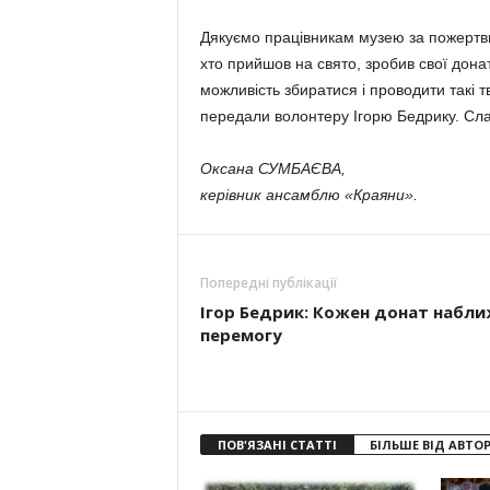
Дякуємо працівникам музею за пожертви 
хто прий­шов на свято, зробив свої дон
можливість збиратися і прово­дити такі тв
передали волон­теру Ігорю Бедрику. Сла
Оксана СУМБАЄВА,
керівник ансамблю «Краяни».
Попередні публікації
Ігор Бедрик: Кожен донат набли
перемогу
ПОВ'ЯЗАНІ СТАТТІ
БІЛЬШЕ ВІД АВТО