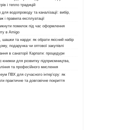
рів і тепло традицій
 для водопроводу та каналізації: вибір,
ж і правила експлуатації
никнути помилок під час оформлення
ту в Amigo
 шашки та нарди: як обрати якісний набір
ому, подарунка чи оптової закупівлі
ання в санаторії Карпати: процедури
с-книжки для розвитку підприємництва,
ління та професійного мислення
еум ПВХ для сучасного інтер’єру: як
ти практичне та довговічне покриття