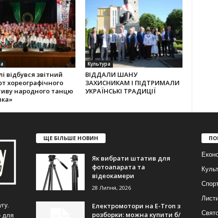
ра
Культура
лі відбувся звітний
ВІДДАЛИ ШАНУ
рт хореографічного
ЗАХИСНИКАМ І ПІДТРИМАЛИ
тиву народного танцю
УКРАЇНСЬКІ ТРАДИЦІЇ
лка»
ЩЕ БІЛЬШЕ НОВИН
ПО
Еконо
Як вибрати штатив для
фотоапарата та
Куль
відеокамери
Спор
28 Липня, 2026
Лист
Електромотори на E-Tron з
гу.
Свят
розборки: можна купити б/
е для