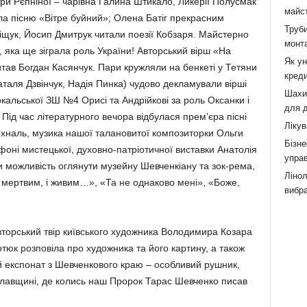
ари Рєпніної – чарівна Галина Шти­кало, Ликерії По­лусмак
майст
ла пісню «Вітре буйний»; Олена Батіг прекрас­ним
Труби
щук, Йосип Дмитрук чи­тали поезії Кобзаря. Майстерно
монта
яка ще зіграла роль України! Автор­ський вірш «На
Як у
тав Богдан Касянчук. Пари кружляли на бенкеті у Тетяни
креди
аталя Дзвінчук, Надія Пин­ка) чудово декла­мували вірші
Шахи,
кальської ЗШ №4 Орисі та Андрійкові за роль Оксанки і
для д
Під час літера­турного вечора від­булася прем’єра пісні
Лікув
наль, музика нашої талано­витої композиторки Оль­ги
Бізне
фоні мистецької, духовно-патріотичної вис­тавки Анатолія
управ
 можливість ог­лянути музейну Шевченкіану та зок-рема,
Лінол
І мертвим, і живим…», «Та не одна­ково мені», «Боже,
вибра
вторський твір київського худож­ника Володимира Козара
тюк роз­повіла про художника та його картину, а також
 експонат з Шевченкового краю – особливий рушник,
слав­щині, де колись наш Пророк Тарас Шевченко писав