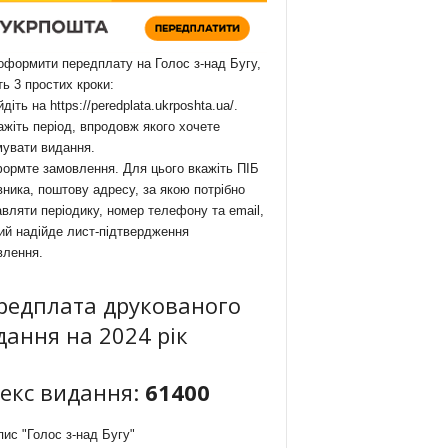
формити передплату на Голос з-над Бугу,
ть 3 простих кроки:
йдіть на
https://peredplata.ukrposhta.ua/
.
ажіть період, впродовж якого хочете
мувати видання.
ормте замовлення. Для цього вкажіть ПІБ
ника, поштову адресу, за якою потрібно
вляти періодику, номер телефону та email,
ий надійде лист-підтвердження
влення.
редплата друкованого
дання на 2024 рік
декс видання:
61400
ис "Голос з-над Бугу"