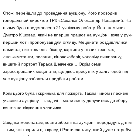
Отож, перейшли до проведення аукціону. Його проводив
генеральний директор ТРК «Сокаль» Олександр Новацький. На
ньому було представлено 21 учнівську роботу. Його помічник
Дмитро Кішовар, який не вперше працює на аукціоні, взяв у руки
перший лот і пропонував для огляду. Меценати роздивлялися
намиста, виготовлені з бісеру, картини у різних техніках,
лялькимотанки, писанки, віночокоберіг, чоловічу вишиванку,
вишитий портрет Тараса Шевченка… Окрім семи
зареєстрованих меценатів, ще двоє присутніх у залі людей під
час аукціону забажали придбати роботи.
Крім цього була і скринька для пожертв. Таким чином і пасивні
учасники аукціону – глядачі – мали змогу долучитись до збору
коштів на лікування хлопчика.
Завдяки меценатам, кошти зібрані на аукціоні, передадуть дітям
– тим, які творили цю красу, і Ростиславчику, який дуже потребує