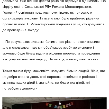
допомоги. Уже більше десяти років він отримує її від начальника
відділу освіти Сокальської РДА Романа Монастирського.
Головний освітянин поділився сумнівами, які тривожили
організаторів аукціону. Та все ж таки було прийнято рішення
провести його. Р. Монастирський подякував усім, хто долучився
до проведення заходу:
– По результатах виставки бачимо, що рівень трішки знизився,
але я сподіваюся, що ми обов’язково зробимо висновки і
можливо буде більш вдалим рішення перенести проведення
аукціону на зимовий період. На місяць, у якому менше свят.
Таким чином буде можливість залучити більше людей. Вірю, що
ця добра справа дасть свої паростки, особливо в роботах і
вміннях наших дітей і, звичайно, на благо тих дітей, які
потребують допомоги.