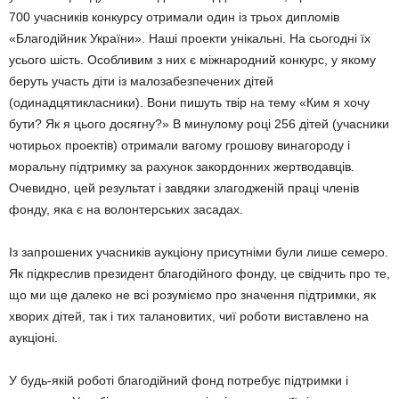
700 учасників конкурсу отримали один із трьох дипломів
«Благодійник України». Наші проекти унікальні. На сьогодні їх
усього шість. Особливим з них є міжнародний конкурс, у якому
беруть участь діти із малозабезпечених дітей
(одинадцятикласники). Вони пишуть твір на тему «Ким я хочу
бути? Як я цього досягну?» В минулому році 256 дітей (учасники
чотирьох проектів) отримали вагому грошову винагороду і
моральну підтримку за рахунок закордонних жертводавців.
Очевидно, цей результат і завдяки злагодженій праці членів
фонду, яка є на волонтерських засадах.
Із запрошених учасників аукціону присутніми були лише семеро.
Як підкреслив президент благодійного фонду, це свідчить про те,
що ми ще далеко не всі розуміємо про значення підтримки, як
хворих дітей, так і тих талановитих, чиї роботи виставлено на
аукціоні.
У будь-якій роботі благодійний фонд потребує підтримки і