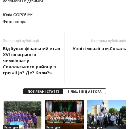
допомоги і підтримки.
Юлія СОРОЧУК.
Фото автора.
Попередні публікації
Наступна публікація
Відбувся фінальний етап
Учні гімназії з м.Сокаль
XVІ юнацького
чемпіонату
Сокальського району з
гри «Що? Де? Коли?»
ПОВ'ЯЗАНІ СТАТТІ
БІЛЬШЕ ВІД АВТОРА
Культура
Культура
Культура