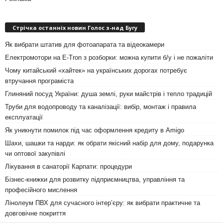
Стрічка останніх новин Голос з-над Бугу
Як вибрати штатив для фотоапарата та відеокамери
Електромотори на E-Tron з розборки: можна купити б/у і не пожаліти
Чому китайський «хайтек» на українських дорогах потребує
втручання програміста
Глиняний посуд України: душа землі, руки майстрів і тепло традицій
Труби для водопроводу та каналізації: вибір, монтаж і правила
експлуатації
Як уникнути помилок під час оформлення кредиту в Amigo
Шахи, шашки та нарди: як обрати якісний набір для дому, подарунка
чи оптової закупівлі
Лікування в санаторії Карпати: процедури
Бізнес-книжки для розвитку підприємництва, управління та
професійного мислення
Лінолеум ПВХ для сучасного інтер’єру: як вибрати практичне та
довговічне покриття