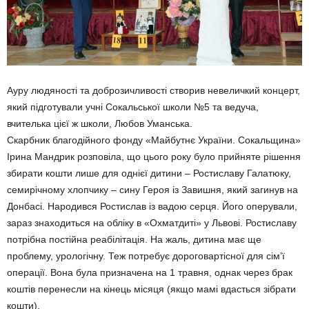
Ауру людяності та доброзичливості створив невеличкий концерт,
який підготували учні Сокальської школи №5 та ведуча,
вчителька цієї ж школи, Любов Уманська.
Скарбник благодійного фонду «Майбутнє України. Сокальщина»
Ірина Мандрик розповіла, що цього року було прийняте рішення
збирати кошти лише для однієї дитини – Ростиславу Галатюку,
семирічному хлопчику – сину Героя із Завишня, який загинув на
Донбасі. Народився Ростислав із вадою серця. Його оперували,
зараз знаходиться на обліку в «Охматдиті» у Львові. Ростиславу
потрібна постійна реабілітація. На жаль, дитина має ще
проблему, урологічну. Теж потребує дороговартісної для сім’ї
операції. Вона була призначена на 1 травня, однак через брак
коштів перенесли на кінець місяця (якщо мамі вдасться зібрати
кошти).