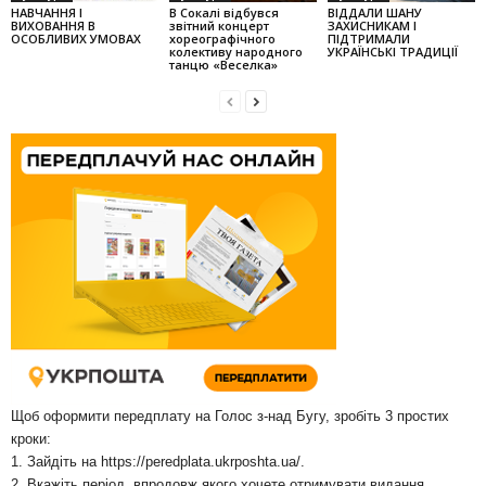
НАВЧАННЯ І
В Сокалі відбувся
ВІДДАЛИ ШАНУ
ВИХОВАННЯ В
звітний концерт
ЗАХИСНИКАМ І
ОСОБЛИВИХ УМОВАХ
хореографічного
ПІДТРИМАЛИ
колек­тиву народного
УКРАЇНСЬКІ ТРАДИЦІЇ
танцю «Веселка»
Щоб оформити передплату на Голос з-над Бугу, зробіть 3 простих
кроки:
1. Зайдіть на
https://peredplata.ukrposhta.ua/
.
2. Вкажіть період, впродовж якого хочете отримувати видання.