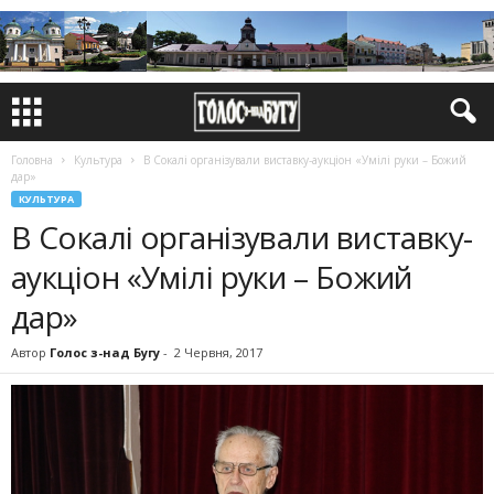
Головна
Культура
В Сокалі організували виставку-аукціон «Умілі руки – Божий
дар»
КУЛЬТУРА
В Сокалі організували виставку-
аукціон «Умілі руки – Божий
дар»
Автор
Голос з-над Бугу
-
2 Червня, 2017