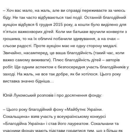
– Хоч вас мало, на жаль, але ви справді переживаєте за чиюсь
біду. Не так часто відбуваються такі події. Останній благодійний
аукціон відбувся 6 грудня 2015 року, а кошти було виділено для
п’ятьох важкохворих дітей. Коли ми батькам вручили конверти з
грошима, то на їх обличчі побачили здивування, а на очах –
сльози радості. Проте аукціон має не одну сторону медалі.
Звичайно, насамперед, це ваша благодійність (такий час, коли
важко самому виживати). Плюс благодійність дітей – авторів
робіт. Ще одним аспектом є безпосередня участь благодійників у
заході. На жаль, не все так добре, як би хотілося. Цього року
виставка значно бідніша…
Юлій Лукомський розповів і про досягнення фонду:
– Цього року благодійний фону «Майбутнє України.
Сокальщина» взяв участь у всеукраїнському конкурсі
«Благодійна Україна» і став його лауреатом. Сокальчани та
учасники фонду мають підстави гордитися тим, що з більш як