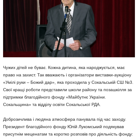
Чужих дітей не буває. Кожна дитина, яка народжується, має
право на захист. Так вважають і організатори виставки-аукціону
«Умілі руки – Божий дар», яка проходила у Сокальській СШ №3.
Свої кращі роботи представили школи району та позашкілля за
підтримки благодійного фонду «Майбутнє України.
Сокальщина» та відділу освіти Сокальської РДА.
Доброзичлива і людяна атмосфера панувала під час заходу.
Президент благодійного фонду Юлій Лукомський подякував
присутнім меценатам та коротко розповів про діяльність фонду: