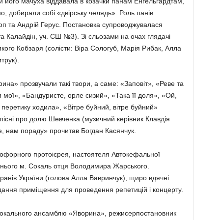
и його мачуха віддавала в козачки панам Енгельгардтам,
но, добирали собі «двірську челядь». Роль панів
Чоп та Андрій Герус. Постановка супроводжувалася
 Калайдін, уч. СШ №3). Зі сльозами на очах глядачі
кого Кобзаря (солісти: Віра Сологуб, Марія Рибак, Алла
трук).
на» прозвучали такі твори, а саме: «Заповіт», «Реве та
 мої», «Бандуристе, орле сизий», «Така її доля», «Ой,
 перетику ходила», «Вітре буйний, вітре буйний»
 пісні про долю Шевченка (музичний керівник Клавдія
е, нам пораду» прочитав Богдан Касянчук.
рофорного протоієрея, настоятеля Автокефальної
днього м. Сокаль отця Володимира Жарського.
анів України (голова Алла Вавринчук), щиро вдячні
ання приміщення для проведення репетицій і концерту.
вокального ансамблю «Яворина», режисерпостановник