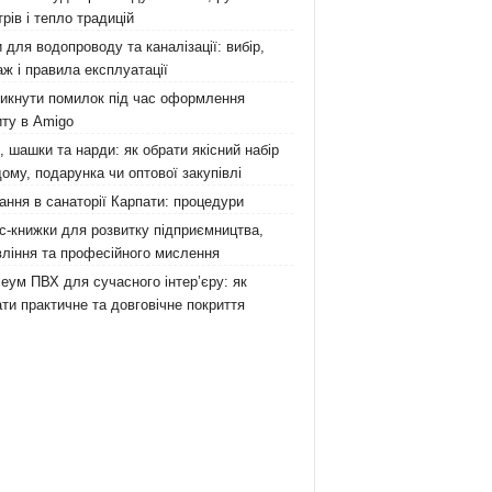
рів і тепло традицій
 для водопроводу та каналізації: вибір,
ж і правила експлуатації
никнути помилок під час оформлення
ту в Amigo
 шашки та нарди: як обрати якісний набір
ому, подарунка чи оптової закупівлі
ання в санаторії Карпати: процедури
с-книжки для розвитку підприємництва,
ління та професійного мислення
еум ПВХ для сучасного інтер’єру: як
ти практичне та довговічне покриття