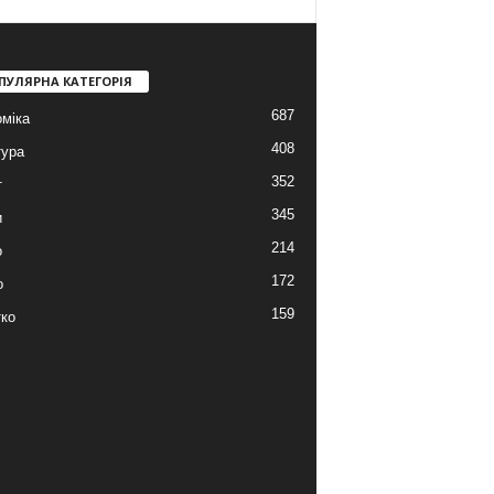
ПУЛЯРНА КАТЕГОРІЯ
687
міка
408
тура
352
т
345
и
214
о
172
о
159
ко