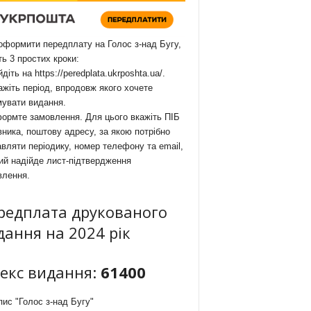
формити передплату на Голос з-над Бугу,
ть 3 простих кроки:
йдіть на
https://peredplata.ukrposhta.ua/
.
ажіть період, впродовж якого хочете
мувати видання.
ормте замовлення. Для цього вкажіть ПІБ
ника, поштову адресу, за якою потрібно
вляти періодику, номер телефону та email,
ий надійде лист-підтвердження
влення.
редплата друкованого
дання на 2024 рік
декс видання:
61400
ис "Голос з-над Бугу"