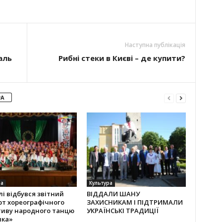
Наступна публікація
аль
Рибні стеки в Києві – де купити?
РА
ра
Культура
лі відбувся звітний
ВІДДАЛИ ШАНУ
рт хореографічного
ЗАХИСНИКАМ І ПІДТРИМАЛИ
тиву народного танцю
УКРАЇНСЬКІ ТРАДИЦІЇ
лка»