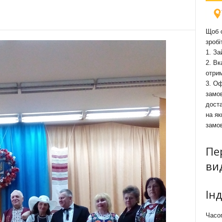
Щоб о
зробі
1. За
2. Вк
отри
3. Оф
замов
доста
на як
замо
Пе
ви
Ін
Часоп