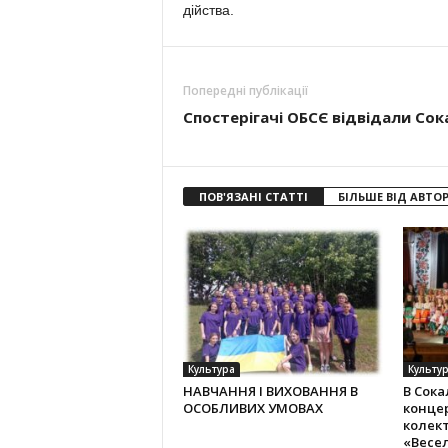
дійства.
Попередні публікації
Спостерігачі ОБСЄ відвідали Сок
ПОВ'ЯЗАНІ СТАТТІ
БІЛЬШЕ ВІД АВТО
Культура
Культу
НАВЧАННЯ І ВИХОВАННЯ В
В Сока
ОСОБЛИВИХ УМОВАХ
конце
колек­
«Весе