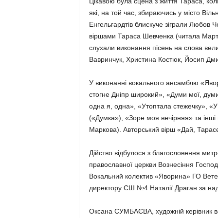
Цікавою була сцена з життя Тараса, кол
які, на той час, збираючись у місто Віль
Енгельгардтів блискуче зіграли Любов 
віршами Тараса Шевченка (читала Марта
слухали виконання пісень на слова вели
Вавринчук, Христина Костюк, Йосип Дми
У виконанні вокального ансамблю «Явори
стогне Дніпр широкий», «Думи мої, думи
одна я, одна», «Утоптала стежечку», «У
(«Думка»), «Зоре моя вечірняя» та інші
Маркова). Авторський вірш «Дай, Тарас
Дійство відбулося з благословення мит
православної церкви Вознесіння Госпо
Вокальний колектив «Яворина» ГО Ветер
директору СШ №4 Наталії Драган за над
Оксана СУМБАЄВА, художній керівник 