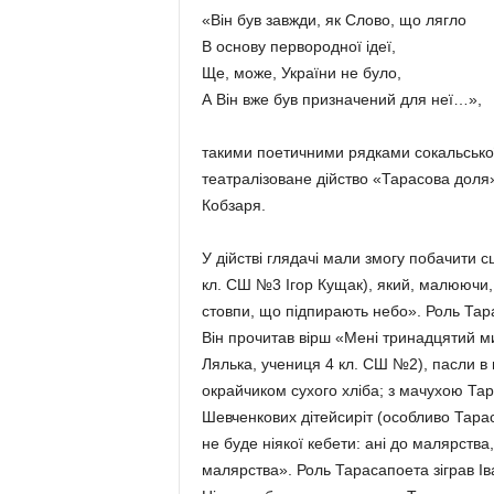
«Він був завжди, як Слово, що лягло
В основу первородної ідеї,
Ще, може, України не було,
А Він вже був призначений для неї…»,
такими поетичними рядками сокальсько
театралізоване дійство «Тарасова доля
Кобзаря.
У дійстві глядачі мали змогу побачити 
кл. СШ №3 Ігор Кущак), який, малюючи, 
стовпи, що підпирають небо». Роль Тара
Він прочитав вірш «Мені тринадцятий м
Лялька, учениця 4 кл. СШ №2), пасли в 
окрайчиком сухого хліба; з мачухою Та
Шевченкових дітейсиріт (особливо Тараса
не буде ніякої кебети: ані до малярства
малярства». Роль Тарасапоета зіграв Іва