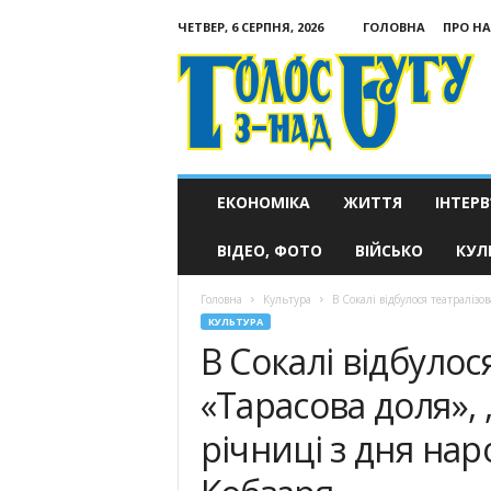
ЧЕТВЕР, 6 СЕРПНЯ, 2026
ГОЛОВНА
ПРО НА
Голос
з-
над
Бугу
ЕКОНОМІКА
ЖИТТЯ
ІНТЕРВ
ВІДЕО, ФОТО
ВІЙСЬКО
КУЛ
Головна
Культура
В Сокалі відбулося театралізов
КУЛЬТУРА
В Сокалі відбулос
«Тарасова доля», 
річниці з дня на