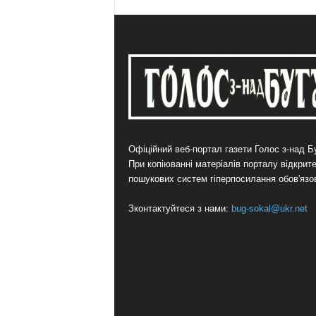
Офіційний веб-портал газети Голос з-над Бу
При копіюванні матеріалів порталу відкрит
пошукових систем гіперпосилання обов'язо
Зконтактуйтеся з нами:
bug-sokal@ukr.net