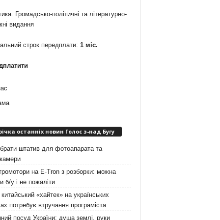
ика: Громадсько-політичні та літературно-
жні видання
мальний строк передплати:
1 міс.
дплатити
нас
ама
річка останніх новин Голос з-над Бугу
брати штатив для фотоапарата та
окамери
ромотори на E-Tron з розборки: можна
и б/у і не пожаліти
китайський «хайтек» на українських
ах потребує втручання програміста
ний посуд України: душа землі, руки