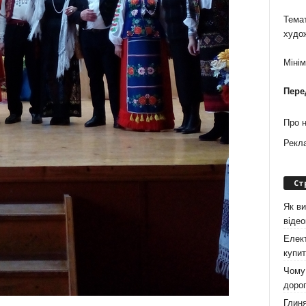
Темат
худо
Міні
Пере
Про 
Рекл
Ст
Як ви
віде
Елект
купит
Чому 
дорог
Глиня