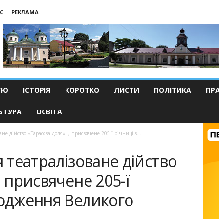
С
РЕКЛАМА
’Ю
ІСТОРІЯ
КОРОТКО
ЛИСТИ
ПОЛІТИКА
ПР
ЬТУРА
ОСВІТА
ане дійство «Тарасова доля», , присвячене 205-ї річниці з...
я театралізоване дійство
, присвячене 205-ї
родження Великого