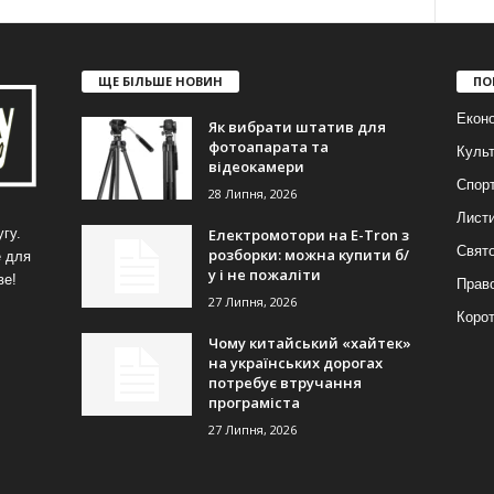
ЩЕ БІЛЬШЕ НОВИН
ПО
Еконо
Як вибрати штатив для
фотоапарата та
Куль
відеокамери
Спор
28 Липня, 2026
Лист
Електромотори на E-Tron з
гу.
Свят
розборки: можна купити б/
е для
у і не пожаліти
ве!
Прав
27 Липня, 2026
Корот
Чому китайський «хайтек»
на українських дорогах
потребує втручання
програміста
27 Липня, 2026