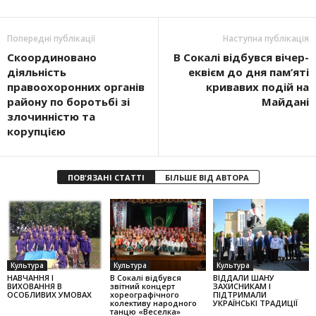
Попередні публікації
Наступна публікація
Скоординовано
В Сокалі відбувся вічер-
діяльність
еквієм до дня пам’яті
правоохоронних органів
кривавих подій на
району по боротьбі зі
Майдані
злочинністю та
корупцією
ПОВ'ЯЗАНІ СТАТТІ
БІЛЬШЕ ВІД АВТОРА
Культура
Культура
Культура
НАВЧАННЯ І
В Сокалі відбувся
ВІДДАЛИ ШАНУ
ВИХОВАННЯ В
звітний концерт
ЗАХИСНИКАМ І
ОСОБЛИВИХ УМОВАХ
хореографічного
ПІДТРИМАЛИ
колек­тиву народного
УКРАЇНСЬКІ ТРАДИЦІЇ
танцю «Веселка»