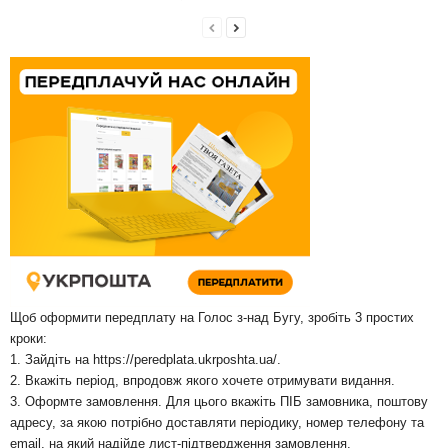
Щоб оформити передплату на Голос з-над Бугу, зробіть 3 простих
кроки:
1. Зайдіть на
https://peredplata.ukrposhta.ua/
.
2. Вкажіть період, впродовж якого хочете отримувати видання.
3. Оформте замовлення. Для цього вкажіть ПІБ замовника, поштову
адресу, за якою потрібно доставляти періодику, номер телефону та
email, на який надійде лист-підтвердження замовлення.