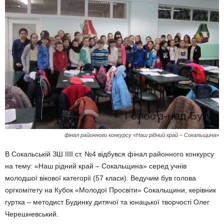
фінал районного конкурсу «Наш рідний край – Сокальщина»
В Сокальській ЗШ ІІІІ ст. №4 відбувся фінал районного конкурсу
на тему: «Наш рідний край – Сокальщина» серед учнів
молодшої вікової категорії (57 класи). Ведучим був голова
оргкомітету на Кубок «Молодої Просвіти» Сокальщини, керівник
гуртка – методист Будинку дитячої та юнацької творчості Олег
Черешневський.