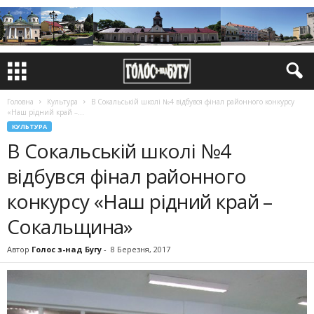
Головна
Культура
В Сокальській школі №4 відбувся фінал районного конкурсу
«Наш рідний край –...
КУЛЬТУРА
В Сокальській школі №4
відбувся фінал районного
конкурсу «Наш рідний край –
Сокальщина»
Автор
Голос з-над Бугу
-
8 Березня, 2017