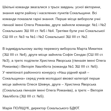
Шкільні команди змагалися з трьох завдань: усної вікторини,
знання карти району і населених пунктів Сокальщини. Всі
команди показали гарні знання. Перше місце вибороли учні
гімназії імені Олега Романіва, друге зайняли команди: №1 і №2
Сокальських ЗШ ІІІІ ст. №5 і №4. Третіми були учні Сокальської
СШ ІІІІ ст. №3 та №1 і №2 Сокальської ЗШ ІІІІ ст. №2.
В індивідуальному заліку перемогу виборола Марта Микитюк
(ЗШ ІІІІ ст. №4), друге місце зайняла Софія Сендак (СШ ІІІІ ст.
№3), а третє поділили Христина Яворська (гімназія імені Олега
Романіва) і Вікторія Хвалібота (команда №1 ЗШ ІІІІ ст. №5).
У чемпіонаті районного конкурсу «Наш рідний край –
Сокальщина» серед учнів молодшої вікової категорії перше
місце зайняла Олеся Шевчук, друге – Христина Яворська
(Сокальська гімназія імені Олега Романіва), а третє – Вікторія
Хвалібота (ЗШ ІІІІ ст. №5).
Марія ПОЛІЩУК, директор Сокальського БДЮТ.