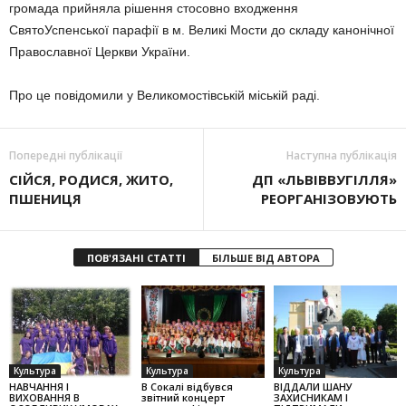
громада прийняла рішення стосовно входження
СвятоУспенської парафії в м. Великі Мости до складу канонічної
Православної Церкви України.
Про це повідомили у Великомостівській міській раді.
Попередні публікації
Наступна публікація
СІЙСЯ, РОДИСЯ, ЖИТО,
ДП «ЛЬВІВВУГІЛЛЯ»
ПШЕНИЦЯ
РЕОРГАНІЗОВУЮТЬ
ПОВ'ЯЗАНІ СТАТТІ
БІЛЬШЕ ВІД АВТОРА
Культура
Культура
Культура
НАВЧАННЯ І
В Сокалі відбувся
ВІДДАЛИ ШАНУ
ВИХОВАННЯ В
звітний концерт
ЗАХИСНИКАМ І