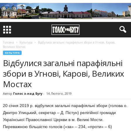
Головна
Культура
Відбулися загальні парафіяльні збори в Угнові, Карові,
Великих Мостах
КУЛЬТУРА
Відбулися загальні парафіяльні
збори в Угнові, Карові, Великих
Мостах
Автор
Голос з-над Бугу
-
14 Лютого, 2019
20 січня 2019 р. відбулися загальні парафіяльні збори (голова о.
Дмитро Улицький, секретар – Д. Пістун) релігійної громади
Української Православної Церкви в м. Великі Мости.
Переважною більшістю голосів («за» – 234, «проти» – 6)