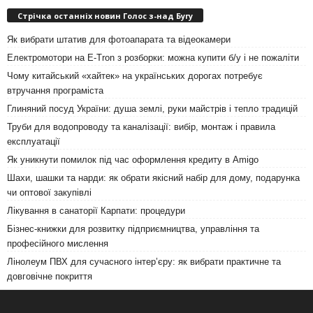
Стрічка останніх новин Голос з-над Бугу
Як вибрати штатив для фотоапарата та відеокамери
Електромотори на E-Tron з розборки: можна купити б/у і не пожаліти
Чому китайський «хайтек» на українських дорогах потребує
втручання програміста
Глиняний посуд України: душа землі, руки майстрів і тепло традицій
Труби для водопроводу та каналізації: вибір, монтаж і правила
експлуатації
Як уникнути помилок під час оформлення кредиту в Amigo
Шахи, шашки та нарди: як обрати якісний набір для дому, подарунка
чи оптової закупівлі
Лікування в санаторії Карпати: процедури
Бізнес-книжки для розвитку підприємництва, управління та
професійного мислення
Лінолеум ПВХ для сучасного інтер’єру: як вибрати практичне та
довговічне покриття