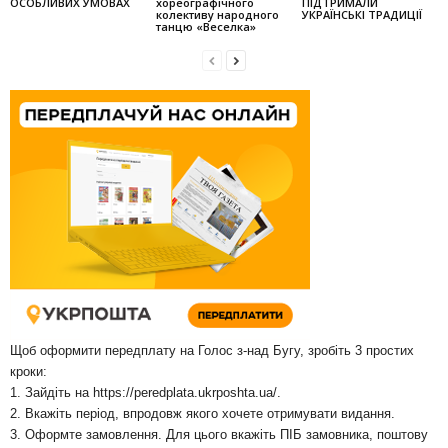
ОСОБЛИВИХ УМОВАХ
хореографічного
ПІДТРИМАЛИ
колек­тиву народного
УКРАЇНСЬКІ ТРАДИЦІЇ
танцю «Веселка»
Щоб оформити передплату на Голос з-над Бугу, зробіть 3 простих
кроки:
1. Зайдіть на
https://peredplata.ukrposhta.ua/
.
2. Вкажіть період, впродовж якого хочете отримувати видання.
3. Оформте замовлення. Для цього вкажіть ПІБ замовника, поштову