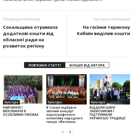
Попередні публікації
Наступна публікація
Сокальщина отримала
На гасіння терикону
додаткові кошти від
Кабмін виділив кошти
обласної ради на
розвиток регіону
ПОВ'ЯЗАНІ СТАТТІ
БІЛЬШЕ ВІД АВТОРА
Культура
Культура
Культура
НАВЧАННЯ І
В Сокалі відбувся
ВІДДАЛИ ШАНУ
ВИХОВАННЯ В
звітний концерт
ЗАХИСНИКАМ І
ОСОБЛИВИХ УМОВАХ
хореографічного
ПІДТРИМАЛИ
колек­тиву народного
УКРАЇНСЬКІ ТРАДИЦІЇ
танцю «Веселка»