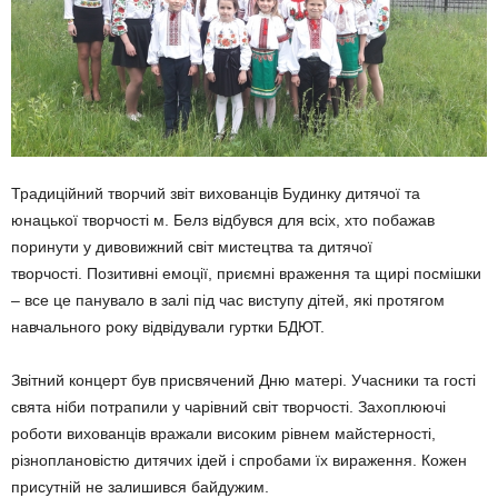
Традиційний творчий звіт вихованців Будинку дитячої та
юнацької творчості м. Белз відбувся для всіх, хто побажав
поринути у дивовижний світ мистецтва та дитячої
творчості. Позитивні емоції, приємні враження та щирі посмішки
– все це панувало в залі під час виступу дітей, які протягом
навчального року відвідували гуртки БДЮТ.
Звітний концерт був присвячений Дню матері. Учасники та гості
свята ніби потрапили у чарівний світ творчості. Захоплюючі
роботи вихованців вражали високим рівнем майстерності,
різноплановістю дитячих ідей і спробами їх вираження. Кожен
присутній не залишився байдужим.