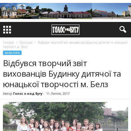
Головна
Культура
Відбувся творчий звіт вихованців Будинку дитячої та юнацької
творчості м. Белз
КУЛЬТУРА
Відбувся творчий звіт
вихованців Будинку дитячої та
юнацької творчості м. Белз
Автор
Голос з-над Бугу
-
11 Липня, 2017