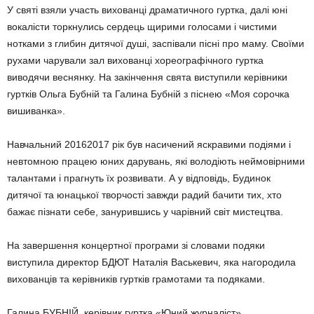
У святі взяли участь вихованці драматичного гуртка, далі юні
вокалісти торкнулись сердець щирими голосами і чистими
нотками з глибин дитячої душі, заспівали пісні про маму. Своїми
рухами чарували зал вихованці хореографічного гуртка
виводячи веснянку. На закінчення свята виступили керівники
гуртків Ольга Бубній та Галина Бубній з піснею «Моя сорочка
вишиванка».
Навчальний 20162017 рік був насичений яскравими подіями і
невтомною працею юних дарувань, які володіють неймовірними
талантами і прагнуть їх розвивати. А у відповідь, Будинок
дитячої та юнацької творчості завжди радий бачити тих, хто
бажає пізнати себе, занурившись у чарівний світ мистецтва.
На завершення концертної програми зі словами подяки
виступила директор БДЮТ Наталія Васькевич, яка нагородила
вихованців та керівників гуртків грамотами та подяками.
Галина БУБНІЙ, керівник гуртка «Юний журналіст».