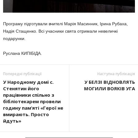
Програму підготували вчителі Марія Масинник, Ірина Рубаха,
Надія Стащенко. Всі учасники свята отримали невеличкі
подарунки.
Руслана КИПІБІДА.
Попередні публікації
Наступна публікація
У Народному домі с.
У БЕЛЗІ ВІДНОВЛЯТЬ
Стенятин його
МОГИЛИ ВОЯКІВ УГА
працівники спільно з
бібліотекарем провели
годину пам’яті «Герої не
вмирають. Просто
йдуть»