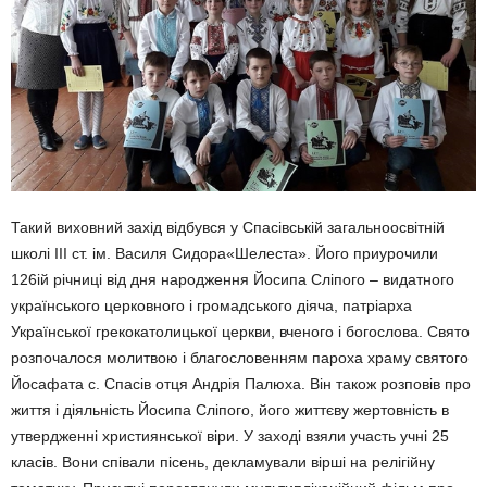
Такий виховний захід відбувся у Спасівській загальноосвітній
школі ІІІ ст. ім. Василя Сидора«Шелеста». Його приурочили
126ій річниці від дня народження Йосипа Сліпого – видатного
українського церковного і громадського діяча, патріарха
Української грекокатолицької церкви, вченого і богослова. Свято
розпочалося молитвою і благословенням пароха храму святого
Йосафата с. Спасів отця Андрія Палюха. Він також розповів про
життя і діяльність Йосипа Сліпого, його життєву жертовність в
утвердженні християнської віри. У заході взяли участь учні 25
класів. Вони співали пісень, декламували вірші на релігійну