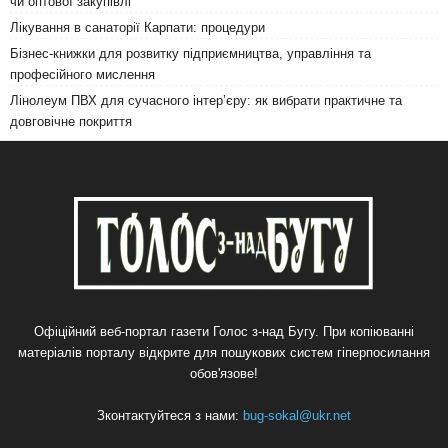
чи оптової закупівлі
Лікування в санаторії Карпати: процедури
Бізнес-книжки для розвитку підприємництва, управління та
професійного мислення
Лінолеум ПВХ для сучасного інтер’єру: як вибрати практичне та
довговічне покриття
Офіційний веб-портал газети Голос з-над Бугу. При копіюванні
матеріалів порталу відкрите для пошукових систем гіперпосилання
обов'язове!
Зконтактуйтеся з нами:
bug-sokal@ukr.net