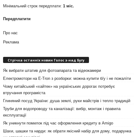
Мінімальний строк передплати:
1 міс.
Передплатити
Про нас
Реклама
Стрічка останніх новин Голос з-над Бугу
Як вибрати штатив для фотоапарата та відеокамери
Електромотори на E-Tron з розборки: можна купити б/у і не пожаліти
Чому китайський «хайтек» на українських дорогах потребує
втручання програміста
Глиняний посуд України: душа землі, руки майстрів і тепло традицій
Труби для водопроводу та каналізації: вибір, монтаж і правила
експлуатації
Як уникнути помилок під час оформлення кредиту в Amigo
Шахи, шашки та нарди: як обрати якісний набір для дому, подарунка