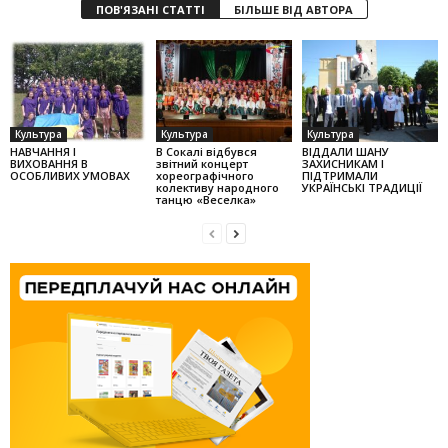
ПОВ'ЯЗАНІ СТАТТІ
БІЛЬШЕ ВІД АВТОРА
Культура
Культура
Культура
НАВЧАННЯ І
В Сокалі відбувся
ВІДДАЛИ ШАНУ
ВИХОВАННЯ В
звітний концерт
ЗАХИСНИКАМ І
ОСОБЛИВИХ УМОВАХ
хореографічного
ПІДТРИМАЛИ
колек­тиву народного
УКРАЇНСЬКІ ТРАДИЦІЇ
танцю «Веселка»