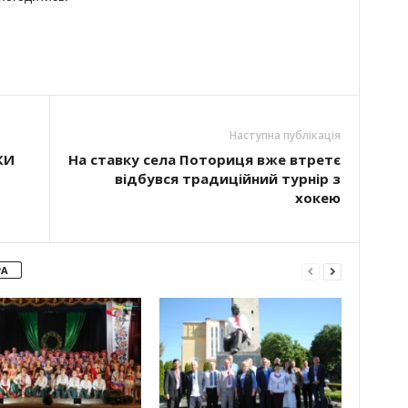
Наступна публікація
КИ
На ставку села Поториця вже втретє
відбувся традиційний турнір з
хокею
РА