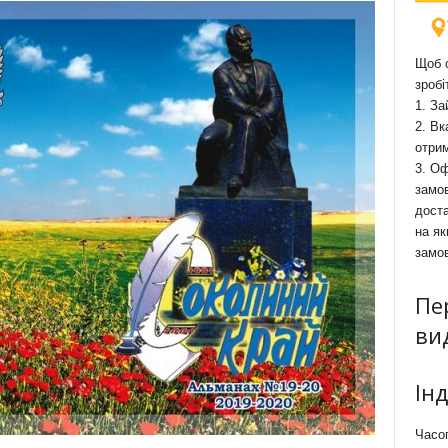
Щоб о
зробі
1. За
2. Вк
отри
3. Оф
замов
доста
на як
замо
Пе
ви
Ін
Часоп