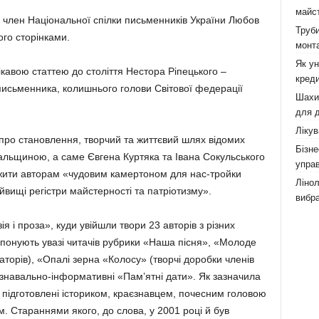
майст
член Національної спілки письменників України Лю­бов
Труби
го сторінками.
монта
Як у
ка­вою статтею до століття Нестора Ріпецького –
креди
 письмен­ника, колишнього голови Світової федерації
Шахи,
для д
Лікув
 про становлення, творчий та життєвий шлях відомих
Бізне
альщи­ною, а саме Євгена Куртяка та Івана Сокуль­ського
управ
­жити авторам «чудовим камертоном для нас-тройки
Лінол
йвищі регістри майстерності та патріотизму».
вибра
я і проза», куди увійшли твори 23 авторів з різних
опонують увазі читачів рубрики «Наша пісня», «Молоде
торів), «Опалі зерна «Колосу» (творчі доробки членів
знаваль­но-інформа­тивні «Пам’ятні да­ти». Як заз­начила
підготов­лені істориком, крає­знавцем, почесним головою
Стараннями яко­го, до сло­ва, у 2001 році й був