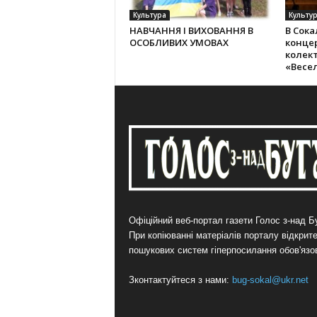
Культура
Культу
НАВЧАННЯ І ВИХОВАННЯ В
В Сока
ОСОБЛИВИХ УМОВАХ
конце
колек­
«Весе
Офіційний веб-портал газети Голос з-над Бу
При копіюванні матеріалів порталу відкрит
пошукових систем гіперпосилання обов'язо
Зконтактуйтеся з нами:
bug-sokal@ukr.net