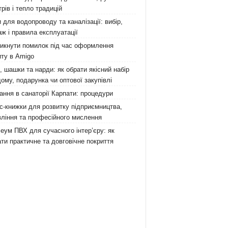
рів і тепло традицій
 для водопроводу та каналізації: вибір,
ж і правила експлуатації
никнути помилок під час оформлення
ту в Amigo
 шашки та нарди: як обрати якісний набір
ому, подарунка чи оптової закупівлі
ання в санаторії Карпати: процедури
с-книжки для розвитку підприємництва,
ління та професійного мислення
еум ПВХ для сучасного інтер’єру: як
ти практичне та довговічне покриття