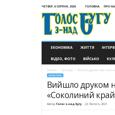
ЧЕТВЕР, 6 СЕРПНЯ, 2026
ГОЛОВНА
ПРО НА
Голос
з-
над
Бугу
ЕКОНОМІКА
ЖИТТЯ
ІНТЕРВ
ВІДЕО, ФОТО
ВІЙСЬКО
КУЛ
Головна
Культура
Вийшло друком нове число а
КУЛЬТУРА
Вийшло друком н
«Соколиний край
Автор
Голос з-над Бугу
-
22 Лютого, 2021