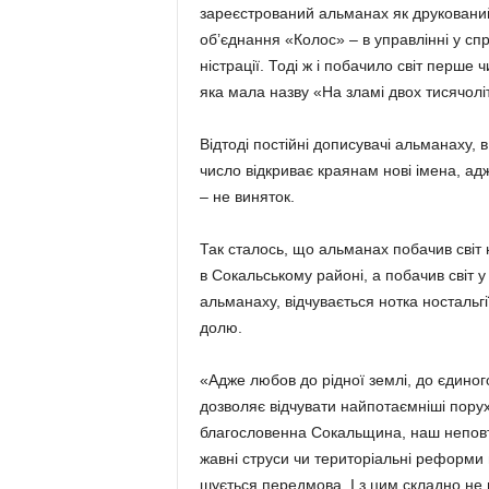
зареєстро­ваний альманах як друкований
об’єднання «Колос» – в управ­лінні у спр
ністрації. Тоді ж і побачило світ перш
яка мала назву «На зламі двох тисячол
Відтоді постійні дописувачі альманаху,
число відкриває краянам нові імена, а
– не виняток.
Так сталось, що альманах побачив світ 
в Сокальському районі, а побачив світ у
альманаху, відчувається нотка ностальгі
долю.
«Адже любов до рідної землі, до єдиног
дозволяє відчувати найпотаємніші порух
благословенна Сокальщина, наш неповтор
жавні струси чи територіальні реформи 
шується передмова. І з цим складно не 