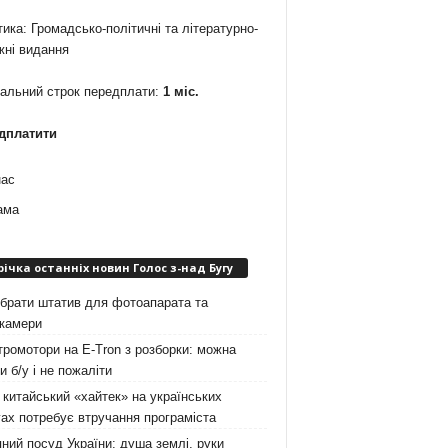
ика: Громадсько-політичні та літературно-
жні видання
мальний строк передплати:
1 міс.
дплатити
нас
ама
річка останніх новин Голос з-над Бугу
брати штатив для фотоапарата та
окамери
ромотори на E-Tron з розборки: можна
и б/у і не пожаліти
китайський «хайтек» на українських
ах потребує втручання програміста
ний посуд України: душа землі, руки