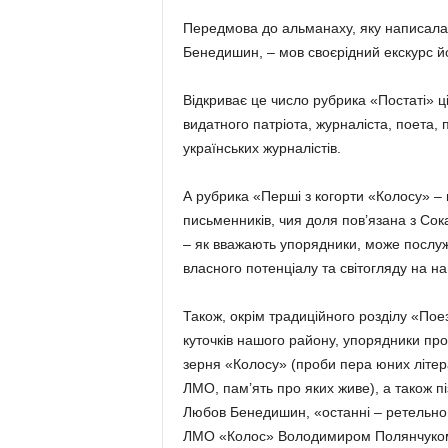
Передмова до альманаху, яку написала 
Бенедишин, – мов своєрідний екскурс йо
Відкриває це число рубрика «Постаті» ці
видатного патріота, журналіста, поета,
українських журналістів.
А рубрика «Перші з когорти «Колосу» –
письменників, чия доля пов’язана з Сок
– як вважають упорядники, може послу
власного потенціалу та світогляду на на
Також, окрім традиційного розділу «Поезі
куточків нашого району, упорядники пр
зерня «Колосу» (проби пера юних літера
ЛМО, пам’ять про яких живе), а також пі
Любов Бе­недишин, «останні – ретельно 
ЛМО «Ко­лос» Володимиром Полянчу­ком. 