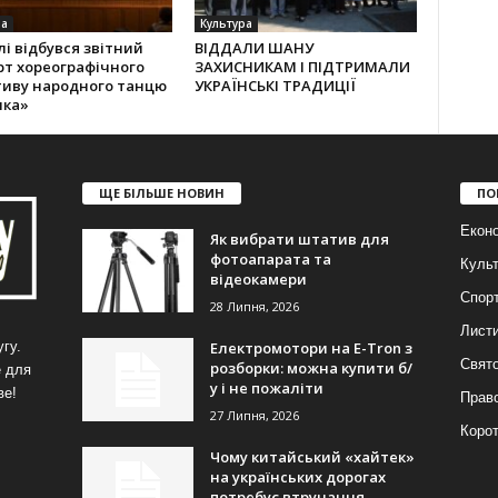
ра
Культура
лі відбувся звітний
ВІДДАЛИ ШАНУ
рт хореографічного
ЗАХИСНИКАМ І ПІДТРИМАЛИ
тиву народного танцю
УКРАЇНСЬКІ ТРАДИЦІЇ
лка»
ЩЕ БІЛЬШЕ НОВИН
ПО
Еконо
Як вибрати штатив для
фотоапарата та
Куль
відеокамери
Спор
28 Липня, 2026
Лист
Електромотори на E-Tron з
гу.
Свят
розборки: можна купити б/
е для
у і не пожаліти
ве!
Прав
27 Липня, 2026
Корот
Чому китайський «хайтек»
на українських дорогах
потребує втручання