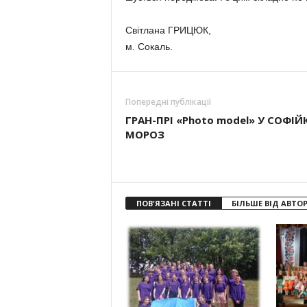
Світлана ГРИЦЮК,
м. Сокаль.
Попередні публікації
ГРАН-ПРІ «Photo model» У СОФІЙ
МОРОЗ
ПОВ'ЯЗАНІ СТАТТІ
БІЛЬШЕ ВІД АВТО