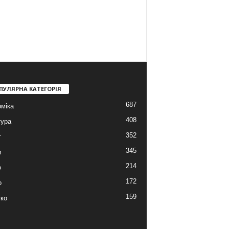
ПУЛЯРНА КАТЕГОРІЯ
687
міка
408
тура
352
т
345
и
214
о
172
о
159
ко