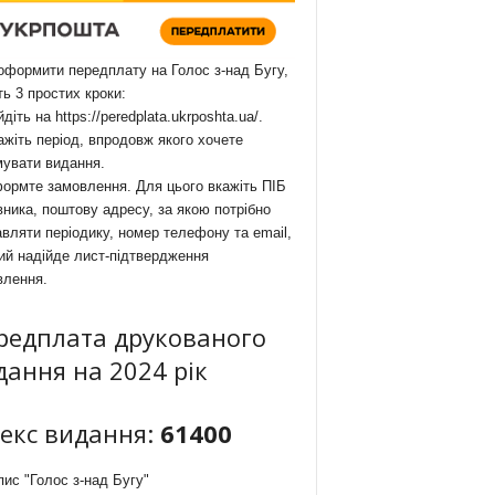
формити передплату на Голос з-над Бугу,
ть 3 простих кроки:
йдіть на
https://peredplata.ukrposhta.ua/
.
ажіть період, впродовж якого хочете
мувати видання.
ормте замовлення. Для цього вкажіть ПІБ
ника, поштову адресу, за якою потрібно
вляти періодику, номер телефону та email,
ий надійде лист-підтвердження
влення.
редплата друкованого
дання на 2024 рік
декс видання:
61400
ис "Голос з-над Бугу"