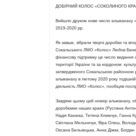
ДОБІРНИЙ КОЛОС «СОКОЛИНОГО КР
Вийшло друком нове число аль­манаху
2019-2020 рр.
Як завше, зібрали творчі доробки та вп
Сокальського ЛМО «Колос» Любов Бенед
фінансову підтримку це число видання 
території Ук­раїни та за кордоном: куль
затвердже­ного Сокальською районною р
альма­наху в лютому 2020 року тодішні
ді­яльність ЛМО «Колос», пообі­цяв посп
Завдяки цьому цей номер альманаху, об
доробками наших краян (Руслана Антоню
Надія Канюка, Тетяна Климчук, Ганна К
Світлана Мельничук, Віра Олеш, Володи
Оксана Бельзецька, Ан­на Діжак, Богдан К