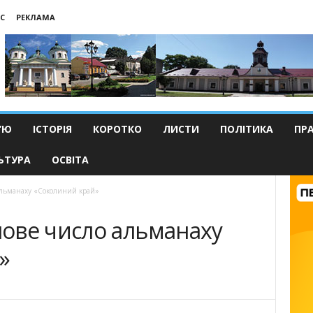
С
РЕКЛАМА
’Ю
ІСТОРІЯ
КОРОТКО
ЛИСТИ
ПОЛІТИКА
ПР
ЬТУРА
ОСВІТА
ль­манаху «Соколиний край»
ове число аль­манаху
»