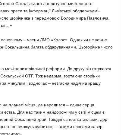
 орган Сокальсько­го літератур­но-мистецького
а­вах преси та інфор­мації Львів­ської облдержадмі­
е число щорічника з пе­редмовою Володимира Павло­вича,
іть»…»
 в ос­новному – члени ЛМО «Колос». Однак чи не кожне
дже Сокальщина багата обда­руваннями. Цьогорічне число
на межі територіальної реформи. До друку він готувався
 Сокальській ОТГ. Тож недарма, горта­ючи сторінки
ї за минулим і водночас – незгасна надія на кращу
о на планеті місця, де народився – єднає серця,
и єства. Для нас таким найдорожчим у світі місцем є
ний Соколиний край. І жодні світові катаклізми, дер­
цього не зможуть змінити», – такими словами завер­
погодитись.