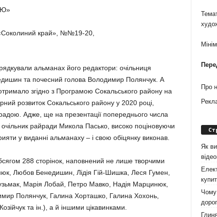
АЮ»
Темат
худо
 «Соколиний край», №№19-20,
Міні
Пере
орядкували альманах його редак­тори: очільниця
ишин та почесний голова Володи­мир Полянчук. А
Про 
отримало згідно з Програмою Сокаль­ського району на
Рекл
турний розвиток Сокальського району у 2020 році,
адою. Адже, ще на презента­ції попереднього числа
й очільник райради Микола Пасько, високо поціновуючи
Ст
рияти у виданні аль­манаху – і свою обіцянку виконав.
Як ви
віде
сягом 288 сторі­нок, наповнений не лише твор­чими
Елект
к, Любов Бе­недишин, Лідія Гій-Шишка, Ле­ся Гумен,
купит
узьмак, Марія Лобай, Петро Мавко, Надія Марцинюк,
Чому 
мир Полянчук, Галина Хор­ташко, Галина Хохонь,
дорог
озійчук та ін.), а й іншими ці­кавинками.
Глиня