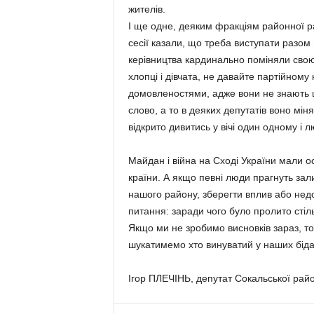
жителів.
І ще одне, деяким фракціям районної р
сесії казали, що треба виступати разом 
керівництва кардинально поміняли свою
хлопці і дівчата, не давайте партійному
домовленостями, адже вони не знають що
слово, а то в деяких депутатів воно мін
відкрито дивитись у вічі один одному і 
Майдан і війна на Сході України мали о
країни. А якщо певні люди прагнуть зали
нашого району, зберегти вплив або недо
питання: заради чого було пролито стіль
Якщо ми не зробимо висновків зараз, то
шукатимемо хто винуватий у наших біда
Ігор ПЛЕЧІНЬ, депутат Сокальської райо