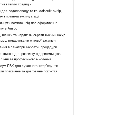
рів і тепло традицій
 для водопроводу та каналізації: вибір,
ж і правила експлуатації
никнути помилок під час оформлення
ту в Amigo
 шашки та нарди: як обрати якісний набір
ому, подарунка чи оптової закупівлі
ання в санаторії Карпати: процедури
с-книжки для розвитку підприємництва,
ління та професійного мислення
еум ПВХ для сучасного інтер’єру: як
ти практичне та довговічне покриття