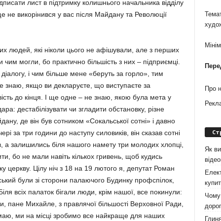
ідписати лист в підтримку колишнього начальника відділу
ще не викорінився у вас після Майдану та Революції
Темат
худо
Міні
тих людей, які ніколи цього не афішували, але з перших
и чим могли, бо практично більшість з них – підприємці.
Пере
іалогу, і чим більше мене «беруть за горло», тим
 знаю, якщо ви декларуєте, що виступаєте за
Про 
ість до кінця. І ще одне – не знаю, якою була мета у
Рекл
а: дестабілізувати чи згладити обстановку, різне
ану, де він був сотником «Сокальської сотні» і давно
Ст
ері за три години до наступу силовиків, він сказав сотні
в, а залишились біля нашого намету три молодих хлопці,
Як ви
ити, бо не мали навіть кількох гривень, щоб кудись
віде
ку церкву. Цілу ніч з 18 на 19 лютого я, депутат Роман
Елект
ський були зі сторони палаючого Будинку профспілок,
купит
Біля всіх палаток бігали люди, крім нашої, все покинули:
Чому 
Ви, пане Михайле, з правлячої більшості Верховної Ради,
дорог
думаю, ми на місці зробимо все найкраще для наших
Глиня