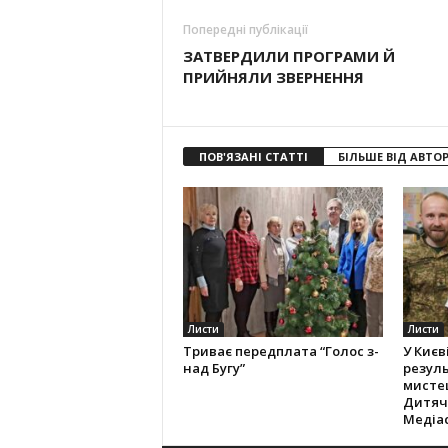
Попередні публікації
ЗАТВЕРДИЛИ ПРОГРАМИ Й
ПРИЙНЯЛИ ЗВЕРНЕННЯ
ПОВ'ЯЗАНІ СТАТТІ
БІЛЬШЕ ВІД АВТО
Листи
Листи
Триває передплата “Голос з-
У Києв
над Бугу”
резуль
мистец
Дитяч
Медіас