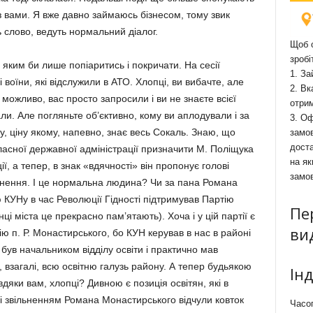
з вами. Я вже давно займаюсь бізнесом, тому звик
 слово, ведуть нормальний діалог.
Щоб о
зробі
, яким би лише попіаритись і покричати. На сесії
1. За
воїни, які відслужили в АТО. Хлопці, ви вибачте, але
2. Вк
можливо, вас просто запросили і ви не знаєте всієї
отри
ли. Але погляньте об’єктивно, кому ви аплодували і за
3. Оф
у, ціну якому, напевно, знає весь Сокаль. Знаю, що
замов
доста
асної державної адміністрації призначити М. Поліщука
на як
, а тепер, в знак «вдячності» він пропонує голові
замо
ьнення. І це нормальна людина? Чи за пана Романа
 КУНу в час Революції Гідності підтримував Партію
Пе
ці міста це прекрасно пам’ятають). Хоча і у цій партії є
ви
ію п. Р. Монастирського, бо КУН керував в нас в районі
н був начальником відділу освіти і практично мав
і, взагалі, всю освітню галузь району. А тепер будьякою
Ін
вдяки вам, хлопці? Дивною є позиція освітян, які в
і звільненням Романа Монастирського відчули ковток
Часоп