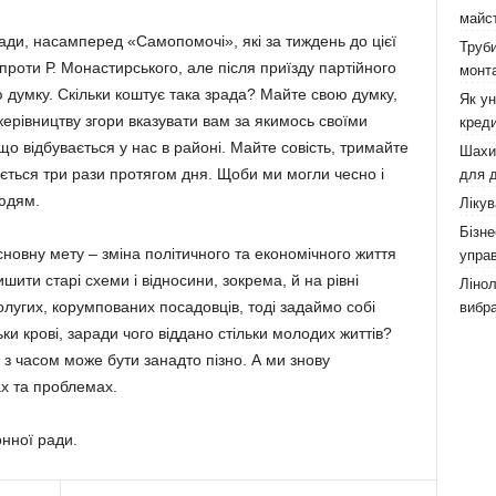
майст
ади, насамперед «Самопомочі», які за тиждень до цієї
Труби
проти Р. Монастирського, але після приїзду партійного
монта
 думку. Скільки коштує така зрада? Майте свою думку,
Як у
 керівництву згори вказувати вам за якимось своїми
креди
 відбувається у нас в районі. Майте совість, тримайте
Шахи,
яється три рази протягом дня. Щоби ми могли чесно і
для д
людям.
Лікув
Бізне
сновну мету – зміна політичного та економічного життя
управ
шити старі схеми і відносини, зокрема, й на рівні
Лінол
лугих, корумпованих посадовців, тоді задаймо собі
вибра
ки крові, заради чого віддано стільки молодих життів?
 з часом може бути занадто пізно. А ми знову
х та проблемах.
нної ради.