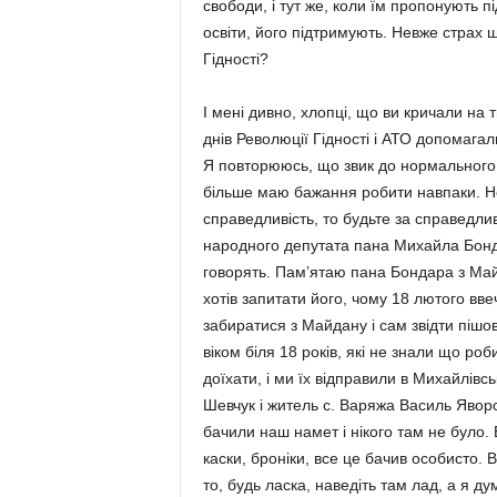
свободи, і тут же, коли їм пропонують п
освіти, його підтримують. Невже страх 
Гідності?
І мені дивно, хлопці, що ви кричали на 
днів Революції Гідності і АТО допомагал
Я повторююсь, що звик до нормального д
більше маю бажання робити навпаки. Не
справедливість, то будьте за справедлив
народного депутата пана Михайла Бондар
говорять. Пам’ятаю пана Бондара з Майд
хотів запитати його, чому 18 лютого ввеч
забиратися з Майдану і сам звідти пішо
віком біля 18 років, які не знали що роб
доїхати, і ми їх відправили в Михайлівсь
Шевчук і житель с. Варяжа Василь Явор
бачили наш намет і нікого там не було. 
каски, броніки, все це бачив особисто. 
то, будь ласка, наведіть там лад, а я 