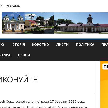
АС
РЕКЛАМА
’Ю
ІСТОРІЯ
КОРОТКО
ЛИСТИ
ПОЛІТИКА
ПР
ЬТУРА
ОСВІТА
ВИКОНУЙТЕ
сії Сокальської районної ради 27 березня 2018 року,
ка тоді склалася. Подальші події ще більше спонукають