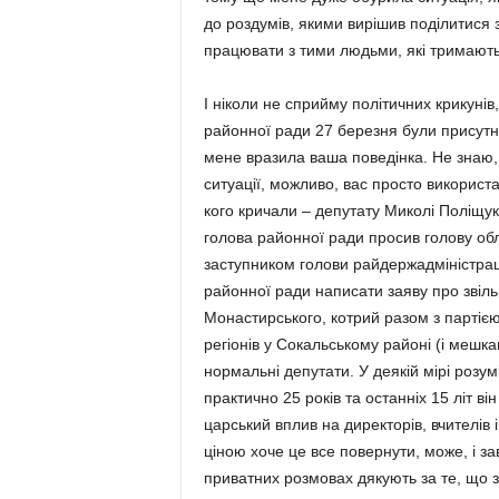
до роздумів, якими вирішив поділитися 
працювати з тими людьми, які тримають
І ніколи не сприйму політичних крикунів
районної ради 27 березня були присутні 
мене вразила ваша поведінка. Не знаю, 
ситуації, можливо, вас просто використа
кого кричали – депутату Миколі Поліщук
голова районної ради просив голову обл
заступником голови райдержадміністрації
районної ради написати заяву про звіл
Монастирського, котрий разом з партією
регіонів у Сокальському районі (і мешкан
нормальні депутати. У деякій мірі розум
практично 25 років та останніх 15 літ ві
царський вплив на директорів, вчителів 
ціною хоче це все повернути, може, і за
приватних розмовах дякують за те, що з