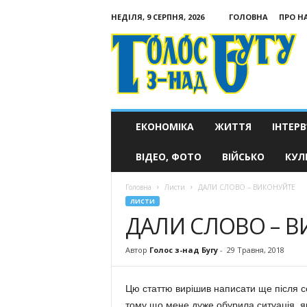
НЕДІЛЯ, 9 СЕРПНЯ, 2026
ГОЛОВНА
ПРО Н
Голос
з-
над
Бугу
ЕКОНОМІКА
ЖИТТЯ
ІНТЕРВ
ВІДЕО, ФОТО
ВІЙСЬКО
КУЛ
Головна
Листи
ДАЛИ СЛОВО – ВИКОНУЙТЕ
ЛИСТИ
ДАЛИ СЛОВО – 
Автор
Голос з-над Бугу
-
29 Травня, 2018
Цю статтю вирішив написати ще після се
тому що мене дуже обурила ситуація, я