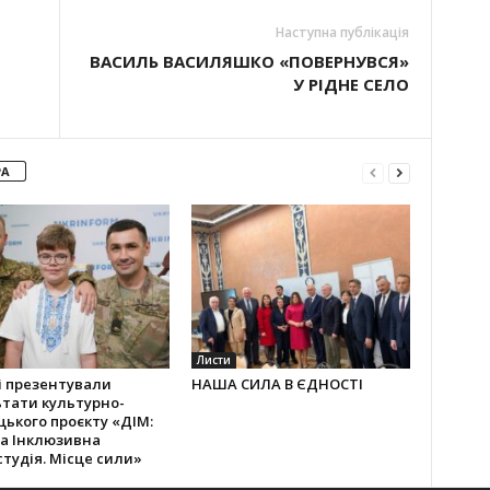
Наступна публікація
ВАСИЛЬ ВАСИЛЯШКО «ПОВЕРНУВСЯ»
У РІДНЕ СЕЛО
РА
Листи
і презентували
НАША СИЛА В ЄДНОСТІ
тати культурно-
ького проєкту «ДІМ:
а Інклюзивна
тудія. Місце сили»