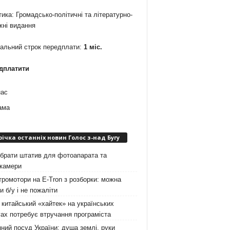
ика: Громадсько-політичні та літературно-
жні видання
мальний строк передплати:
1 міс.
дплатити
нас
ама
річка останніх новин Голос з-над Бугу
брати штатив для фотоапарата та
окамери
ромотори на E-Tron з розборки: можна
и б/у і не пожаліти
китайський «хайтек» на українських
ах потребує втручання програміста
ний посуд України: душа землі, руки