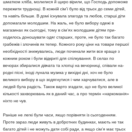
шматком хліба, молилися й щиро вірили, що Господь допоможе
пере­жити труднощі. В кожній сім’ї було від трьох до семи дітей,
та навіть більше. В домі існувала злагода та любов, старші діти
допомагали мо­лодшим. Hа жаль, не було вибо­ру одежі в
магазинах як сьогодні, тому в сім’ях молодшим дітям при­
ходилось доношувати одяг стар­ших, проте, не було так багато
гра­бежів і злочинів як тепер. Кожного року ціни на товари першої
необхід­ності знижувались, люди починали жити все краще з
кожним роком і були відкриті для спілкування. В селах по
вечорах збиралися дівчата та хлопці на вечорниці, співали на­
родні пісні, іноді лунала музика у вихідні дні, хоч не було
великого вибору в що зодягнутися і чим хар­чу­ватися, але в
людей була радість. Також варто згадати, що не було великої
кількості захворювань як в даний час, а про термін «наркома­нія»
ніхто не чув.
Раніше не легкі були часи, якщо порівняти із сьогоденням.
Проте зараз люди живуть в добротних будинках, мають не так
багато дітей і не можуть дати собі ради, а якщо сім’я має трьох