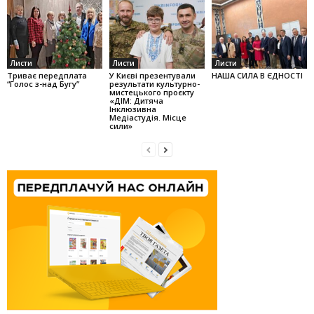
Листи
Листи
Листи
Триває передплата
У Києві презентували
НАША СИЛА В ЄДНОСТІ
“Голос з-над Бугу”
результати культурно-
мистецького проєкту
«ДІМ: Дитяча
Інклюзивна
Медіастудія. Місце
сили»