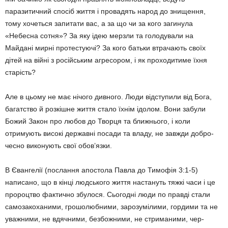
паразитичний спосіб життя і провадять народ до знищення,
тому хочетьcя запитати вас, а за що чи за кого загинула
«Небесна сотня»? За яку ідею мер­зли та голодували на
Майдані мирні протестуючі? За кого батьки втрача­ють своїх
дітей на війні з російським агресором, і як проходитиме їхня
старість?
Але в цьому не має нічого дивно­го. Люди відступили від Бога,
багат­ство й розкішне життя стало їхнім ідолом. Вони забули
Божий Закон про любов до Творця та ближнього, і коли
отримують високі державні посади та владу, не завжди добро­
чесно виконують свої обов’язки.
В Євангелії (послання апостола Павла до Тимофія 3:1-5)
написано, що в кінці людського життя наста­нуть тяжкі часи і це
пророцтво фак­тично збулося. Сьогодні люди по правді стали
самозакоханими, гро­шолюбними, зарозумілими, горди­ми та не
уважними, не вдячними, безбожними, не стриманими, чер­