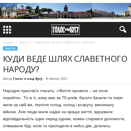
Головна
Листи
КУДИ ВЕДЕ ШЛЯХ СЛАВЕТНОГО НАРОДУ?
ЛИСТИ
КУДИ ВЕДЕ ШЛЯХ СЛАВЕТНОГО
НАРОДУ?
Автор
Голос з-над Бугу
-
8 Квітня, 2021
Народне прислів’я гласить: «Життя прожити – не поле
перейти». То ж ті, кому вже за 70 років, багато бачили та пере­
жили за свій вік, терпіли голод, хо­лод і розруху, викликану
війною. Але люди мали надію на краще життя, відчували
відповідальність один перед одним, кожен старався допомогти,
співчували біді, коли та приходила в чийсь дім, ділились