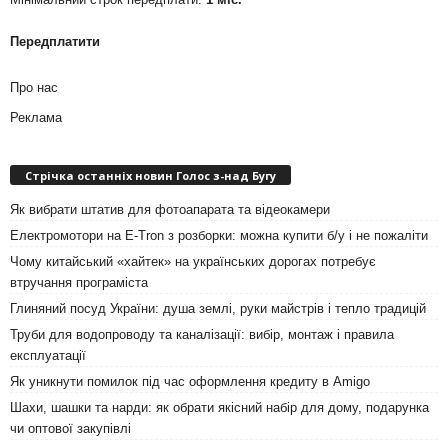
Передплатити
Про нас
Реклама
Стрічка останніх новин Голос з-над Бугу
Як вибрати штатив для фотоапарата та відеокамери
Електромотори на E-Tron з розборки: можна купити б/у і не пожаліти
Чому китайський «хайтек» на українських дорогах потребує
втручання програміста
Глиняний посуд України: душа землі, руки майстрів і тепло традицій
Труби для водопроводу та каналізації: вибір, монтаж і правила
експлуатації
Як уникнути помилок під час оформлення кредиту в Amigo
Шахи, шашки та нарди: як обрати якісний набір для дому, подарунка
чи оптової закупівлі