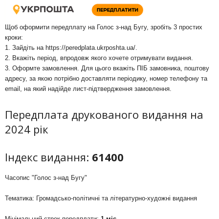
Щоб оформити передплату на Голос з-над Бугу, зробіть 3 простих
кроки:
1. Зайдіть на
https://peredplata.ukrposhta.ua/
.
2. Вкажіть період, впродовж якого хочете отримувати видання.
3. Оформте замовлення. Для цього вкажіть ПІБ замовника, поштову
адресу, за якою потрібно доставляти періодику, номер телефону та
email, на який надійде лист-підтвердження замовлення.
Передплата друкованого видання на
2024 рік
Індекс видання:
61400
Часопис "Голос з-над Бугу"
Тематика: Громадсько-політичні та літературно-художні видання
Мінімальний строк передплати:
1 міс.