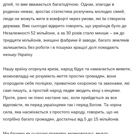
дітей, то вже вважа­ється багатодітною. Однак, злагоди в
родинах немає, зростає статисти­ка розлучень молодих сімей,
люди не можуть жити в комфорті через умови, які їм створила
держава. Вже сьогодні відкрито говорять, що українців було до
Незалежності 52 мільйони, а за 30 років стало менше – аж до
тридцяти мільйонів, знище­ні фабрики й заводи, багато земля­ків
залишились без роботи і в пошу­ках кращої долі покидають
неньку-Україну.
Нашу країну огорнула криза, на­род бідує та намагається вижити,
можновладці не розуміють життя простих громадян, вони
огородили себе поліцією, приватною охороною та законами, які
самі пишуть, а простий народ ледве зводить кінці з кінцями.
Проте, рано чи пізно нас­тане час, коли прийдеться за все
відповісти, як перед українцями так і перед Богом. Та чорна
сила, яка на­сміхається з простого народу, гово­рить, що не
потрібно багато гро­мадян, достатньо від 5 до 15 мільйонів.
Ми бачимо як сьогодні правлять можновладці, ведуть