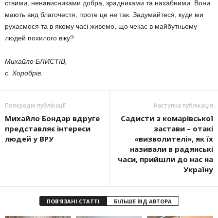
ствими, ненависниками добра, зрад­никами та нахабними. Вони
мають вид благочестя, проте це не так. Задумайтеся, куди ми
рухаємося та в якому часі живемо, що чекає в майбутньому
людей похилого віку?
Михайло БЛИСТІВ,
с. Хоробрів.
Попередні публікації
Наступна публікація
Михайло Бондар вдруге
Садисти з комарівської
представляє інтереси
застави – отакі
людей у ВРУ
«визволителі», як їх
нази­вали в радянські
часи, прийшли до нас на
Україну
ПОВ'ЯЗАНІ СТАТТІ
БІЛЬШЕ ВІД АВТОРА