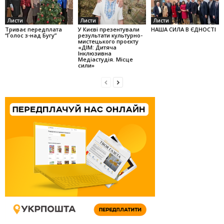
Листи
Листи
Листи
Триває передплата
У Києві презентували
НАША СИЛА В ЄДНОСТІ
“Голос з-над Бугу”
результати культурно-
мистецького проєкту
«ДІМ: Дитяча
Інклюзивна
Медіастудія. Місце
сили»