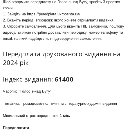
Щоб оформити передплату на Голос з-над Бугу, зробіть 3 простих
кроки:
1. Зайдіть на
https://peredplata.ukrposhta.ua/
.
2. Вкажіть період, впродовж якого хочете отримувати видання.
3. Оформте замовлення. Для цього вкажіть ПІБ замовника, поштову
адресу, за якою потрібно доставляти періодику, номер телефону та
email, на який надійде лист-підтвердження замовлення.
Передплата друкованого видання на
2024 рік
Індекс видання:
61400
Часопис "Голос з-над Бугу"
Тематика: Громадсько-політичні та літературно-художні видання
Мінімальний строк передплати:
1 міс.
Передплатити