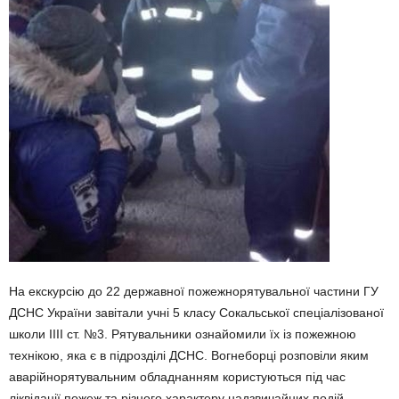
На екскурсію до 22 державної пожежнорятувальної частини ГУ
ДСНС України завітали учні 5 класу Сокальської спеціалізованої
школи ІІІІ ст. №3. Рятувальники ознайомили їх із пожежною
технікою, яка є в підрозділі ДСНС. Вогнеборці розповіли яким
аварійнорятувальним обладнанням користуються під час
ліквідації пожеж та різного характеру надзвичайних подій.