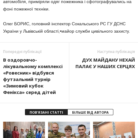
автомобіля, приміряли одяг пожежника і сфотографувались на
фоні пожежної техніки.
Олег БОРИС, головний інспектор Сокальського РС ГУ ДСНС
України у Львівській області,•майор служби цивільного захисту.
Попередні публікації
Наступна публікація
В оздоровчо-
ДУХ МАЙДАНУ НЕХАЙ
лікувальному комплексі
ПАЛАЄ У НАШИХ СЕРЦЯХ
«Ровесник» відбувся
футзальний турнір
«Зимовий кубок
Фенікса» серед дітей
ПОВ'ЯЗАНІ СТАТТІ
БІЛЬШЕ ВІД АВТОРА