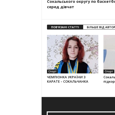
Сокальського округу по баскетб
серед дівчат
ПОВ'ЯЗАНІ СТАТТІ
БІЛЬШЕ ВІД АВТО
Спорт
Спорт
ЧЕМПІОНКА УКРАЇНИ З
Сокал
КАРАТЕ – СОКАЛЬЧАНКА
підко