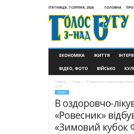
П’ЯТНИЦЯ, 7 СЕРПНЯ, 2026
ГОЛОВНА
ПРО
Голос
з-
над
Бугу
ЕКОНОМІКА
ЖИТТЯ
ІНТЕРВ
ВІДЕО, ФОТО
ВІЙСЬКО
КУЛ
Головна
Спорт
В оздоровчо-лікувальному компл
дітей
СПОРТ
В оздоровчо-ліку
«Ровесник» відбу
«Зимовий кубок Ф