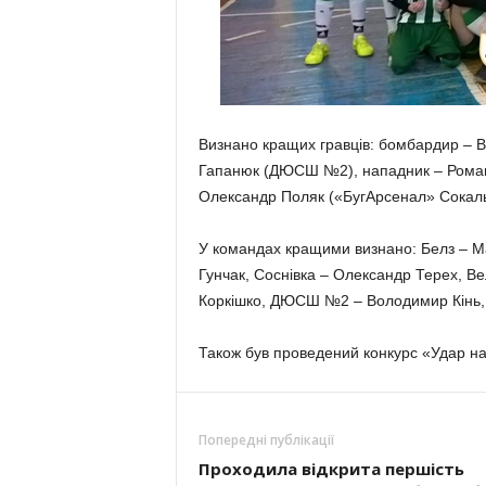
Визнано кращих гравців: бомбардир – 
Гапанюк (ДЮСШ №2), нападник – Роман
Олександр Поляк («БугАрсенал» Сокаль
У командах кращими визнано: Белз – Ма
Гунчак, Соснівка – Олександр Терех, 
Коркішко, ДЮСШ №2 – Володимир Кінь, 
Також був проведений конкурс «Удар на 
Попередні публікації
Проходила відкрита першість