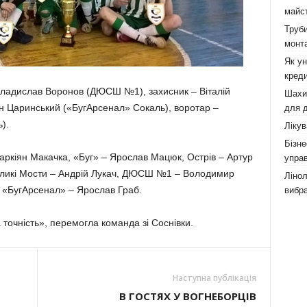
майст
Труби
монта
Як у
креди
Владислав Воронов (ДЮСШ №1), захисник – Віталій
Шахи,
 Царинський («БугАрсенал» Сокаль), воротар –
для д
).
Лікув
Бізне
ркіян Макачка, «Буг» – Ярослав Мацюк, Острів – Артур
управ
Великі Мости – Андрій Лукач, ДЮСШ №1 – Володимир
Лінол
«БугАрсенал» – Ярослав Граб.
вибра
точність», перемогла команда зі Соснівки.
Наступна публікація
В ГОСТЯХ У ВОГНЕБОРЦІВ