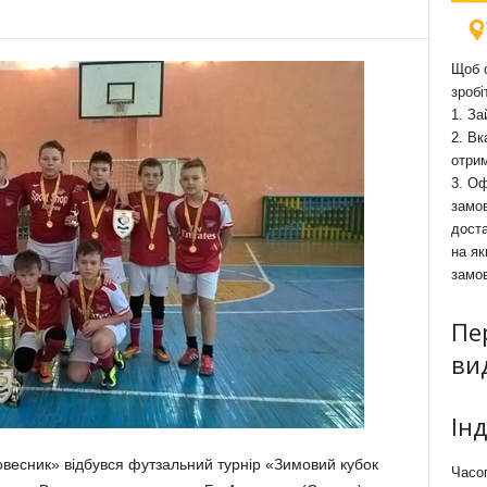
Щоб о
зробі
1. За
2. Вк
отри
3. Оф
замов
доста
на як
замо
Пе
ви
Ін
овесник» відбувся футзальний турнір «Зимовий кубок
Часоп