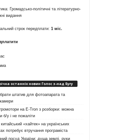
ика: Громадсько-політичні та літературно-
жні видання
мальний строк передплати:
1 міс.
дплатити
нас
ама
річка останніх новин Голос з-над Бугу
брати штатив для фотоапарата та
окамери
ромотори на E-Tron з розборки: можна
и б/у і не пожаліти
китайський «хайтек» на українських
ах потребує втручання програміста
ний посуд України: душа землі, руки