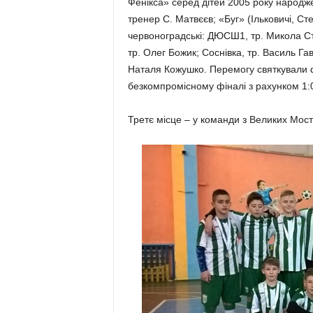
Фенікса» серед дітей 2005 року народж
тренер С. Матвєєв; «Буг» (Ільковичі, Ст
червоноградські: ДЮСШ1, тр. Микола Ст
тр. Олег Божик; Соснівка, тр. Василь Га
Наталя Кожушко. Перемогу святкували ф
безкомпромісному фіналі з рахунком 1
Третє місце – у команди з Великих Мост