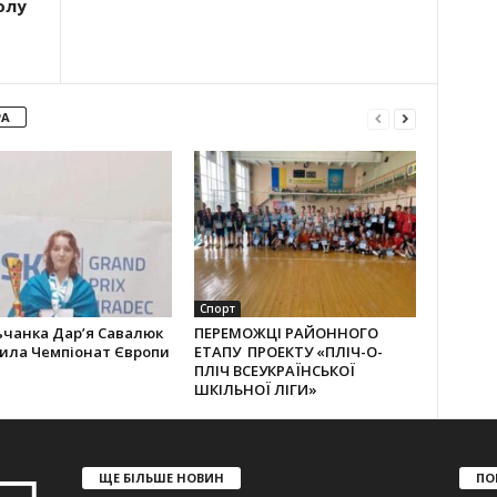
олу
РА
Спорт
ьчанка Дар’я Савалюк
ПЕРЕМОЖЦІ РАЙОННОГО
рила Чемпіонат Європи
ЕТАПУ ПРОЕКТУ «ПЛІЧ-О-
ПЛІЧ ВСЕУКРАЇНСЬКОЇ
ШКІЛЬНОЇ ЛІГИ»
ЩЕ БІЛЬШЕ НОВИН
ПО