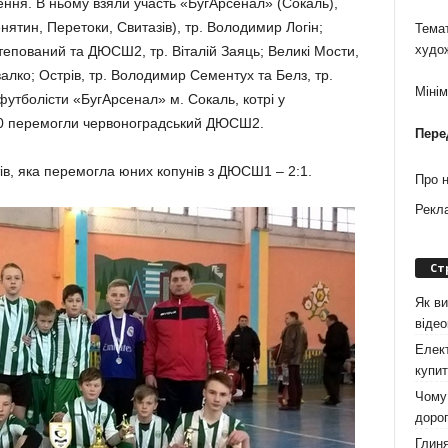
ення. В ньому взяли участь «БугАрсенал» (Сокаль),
енятин, Перетоки, Свитазів), тр. Володимир Логін;
Темат
худо
епований та ДЮСШ2, тр. Віталій Заяць; Великі Мости,
валко; Острів, тр. Володимир Сементух та Белз, тр.
Міні
утболісти «БугАрсенал» м. Сокаль, котрі у
:0 перемогли червоноградський ДЮСШ2.
Пере
ів, яка перемогла юних копунів з ДЮСШ1 – 2:1.
Про 
Рекл
Ст
Як ви
віде
Елект
купит
Чому 
дорог
Глиня