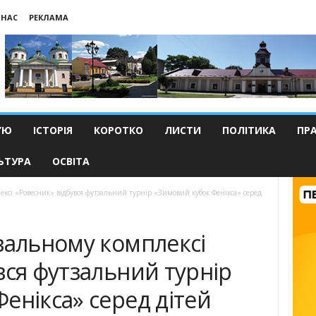
 НАС
РЕКЛАМА
’Ю
ІСТОРІЯ
КОРОТКО
ЛИСТИ
ПОЛІТИКА
ПР
ЬТУРА
ОСВІТА
ексі «Ровесник» відбувся футзальний турнір «Зимовий кубок Фенікса» серед
вальному комплексі
вся футзальний турнір
енікса» серед дітей