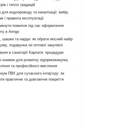
рів і тепло традицій
 для водопроводу та каналізації: вибір,
ж і правила експлуатації
никнути помилок під час оформлення
ту в Amigo
 шашки та нарди: як обрати якісний набір
ому, подарунка чи оптової закупівлі
ання в санаторії Карпати: процедури
с-книжки для розвитку підприємництва,
ління та професійного мислення
еум ПВХ для сучасного інтер’єру: як
ти практичне та довговічне покриття