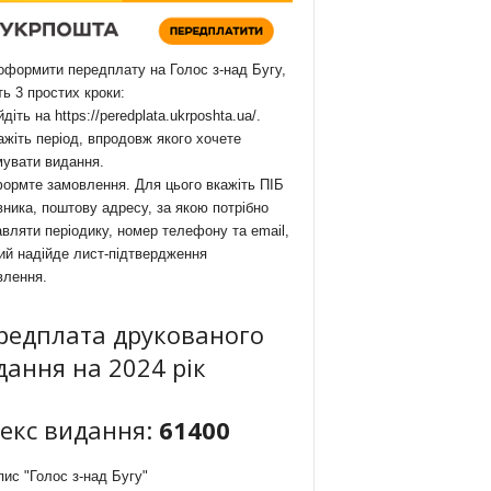
формити передплату на Голос з-над Бугу,
ть 3 простих кроки:
йдіть на
https://peredplata.ukrposhta.ua/
.
ажіть період, впродовж якого хочете
мувати видання.
ормте замовлення. Для цього вкажіть ПІБ
ника, поштову адресу, за якою потрібно
вляти періодику, номер телефону та email,
ий надійде лист-підтвердження
влення.
редплата друкованого
дання на 2024 рік
декс видання:
61400
ис "Голос з-над Бугу"