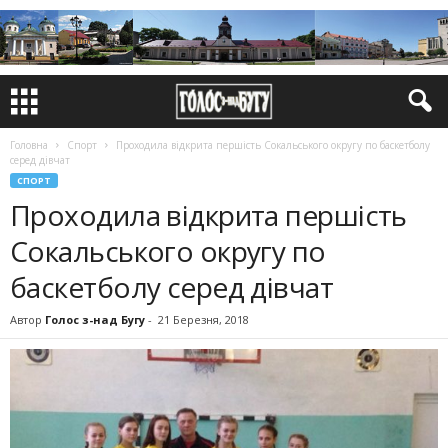
Головна
Спорт
Проходила відкрита першість Сокальського округу по баскетболу
серед дівчат
СПОРТ
Проходила відкрита першість
Сокальського округу по
баскетболу серед дівчат
Автор
Голос з-над Бугу
-
21 Березня, 2018