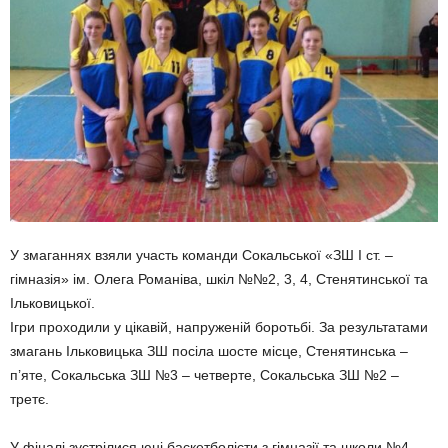
У змаганнях взяли участь команди Сокальської «ЗШ I ст. –
гімназія» ім. Олега Романіва, шкіл №№2, 3, 4, Стенятинської та
Ільковицької.
Ігри проходили у цікавій, напруженій боротьбі. За результатами
змагань Ільковицька ЗШ посіла шосте місце, Стенятинська –
п’яте, Сокальська ЗШ №3 – четверте, Сокальська ЗШ №2 –
третє.
У фіналі зустрілися юні баскетболісти з гімназії та школи №4.