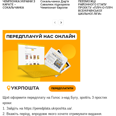
ЧЕМПІОНКА УКРАЇНИ З
Сокальчанка Дар’я
ПЕРЕМОЖЦІ
КАРАТЕ –
Савалюк підкорила
РАЙОННОГО ЕТАПУ
СОКАЛЬЧАНКА
Чемпіонат Європи
ПРОЕКТУ «ПЛІЧ-О-ПЛІЧ
ВСЕУКРАЇНСЬКОЇ
ШКІЛЬНОЇ ЛІГИ»
Щоб оформити передплату на Голос з-над Бугу, зробіть 3 простих
кроки:
1. Зайдіть на
https://peredplata.ukrposhta.ua/
.
2. Вкажіть період, впродовж якого хочете отримувати видання.