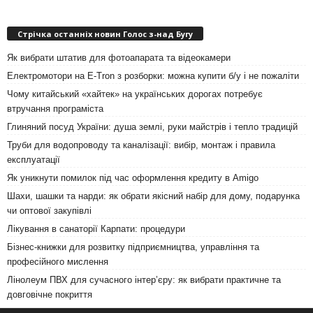
Стрічка останніх новин Голос з-над Бугу
Як вибрати штатив для фотоапарата та відеокамери
Електромотори на E-Tron з розборки: можна купити б/у і не пожаліти
Чому китайський «хайтек» на українських дорогах потребує
втручання програміста
Глиняний посуд України: душа землі, руки майстрів і тепло традицій
Труби для водопроводу та каналізації: вибір, монтаж і правила
експлуатації
Як уникнути помилок під час оформлення кредиту в Amigo
Шахи, шашки та нарди: як обрати якісний набір для дому, подарунка
чи оптової закупівлі
Лікування в санаторії Карпати: процедури
Бізнес-книжки для розвитку підприємництва, управління та
професійного мислення
Лінолеум ПВХ для сучасного інтер’єру: як вибрати практичне та
довговічне покриття