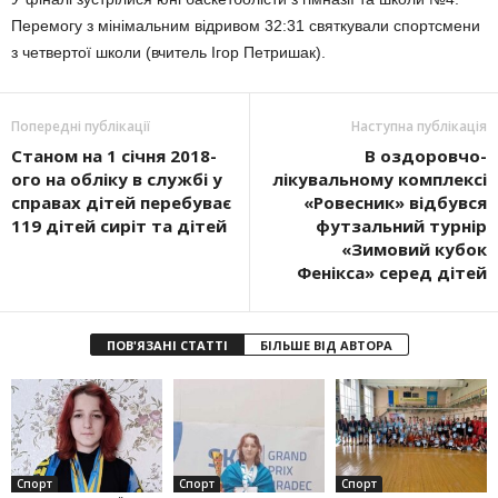
Перемогу з мінімальним відривом 32:31 святкували спортсмени
з четвертої школи (вчитель Ігор Петришак).
Попередні публікації
Наступна публікація
Станом на 1 січня 2018-
В оздоровчо-
ого на обліку в службі у
лікувальному комплексі
справах дітей перебуває
«Ровесник» відбувся
119 дітей сиріт та дітей
футзальний турнір
«Зимовий кубок
Фенікса» серед дітей
ПОВ'ЯЗАНІ СТАТТІ
БІЛЬШЕ ВІД АВТОРА
Спорт
Спорт
Спорт