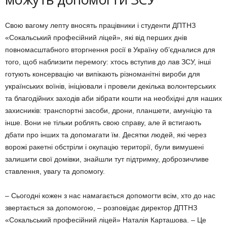
Свою вагому лепту вносять праців­ники і студенти ДПТНЗ
«Сокальський професійний ліцей», які від перших днів
повномасштабного вторгнення росії в Україну об’єдналися для
того, щоб наблизити перемогу: хтось всту­пив до лав ЗСУ, інші
готують консерва­цію чи випікають різноманітні вироби для
українських воїнів, ініціювали і провели декілька волонтерських
та благодійних заходів аби зібрати кошти на необхідні для наших
захисників: транспортні засоби, дрони, планшети, амуніцію та
інше. Вони не тільки роб­лять свою справу, але й встигають
дбати про інших та допомагати їм. Десятки людей, які через
ворожі ра­кетні обстріли і окупацію території, були вимушені
залишити свої домівки, знайшли тут підтримку, доброзичливе
ставлення, увагу та допомогу.
– Сьогодні кожен з нас намагається допомогти всім, хто до нас
звертаєть­ся за допомогою, – розповідає дирек­тор ДПТНЗ
«Сокальський професій­ний ліцей» Наталія Карташова. – Це