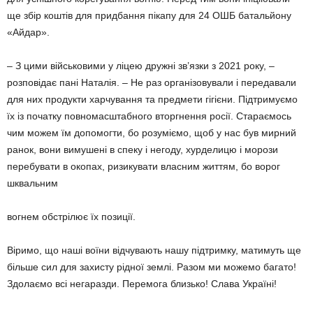
ще збір коштів для придбання пікапу для 24 ОШБ батальйону
«Айдар».
– З цими військовими у ліцею друж­ні зв’язки з 2021 року, –
розповідає пані Наталія. – Не раз організовували і передавали
для них продукти харчу­вання та предмети гігієни. Підтриму­ємо
їх із початку повномасштабного вторгнення росії. Стараємось
чим мо­жем їм допомогти, бо розуміємо, щоб у нас був мирний
ранок, вони вимуше­ні в спеку і негоду, хурделицю і морози
перебувати в окопах, ризикувати власним життям, бо ворог
шквальним
вогнем обстрілює їх позиції.
Віримо, що наші воїни відчувають нашу підтримку, матимуть ще
більше сил для захисту рідної землі. Разом ми можемо багато!
Здолаємо всі нега­разди. Перемога близько! Слава Укра­їні!