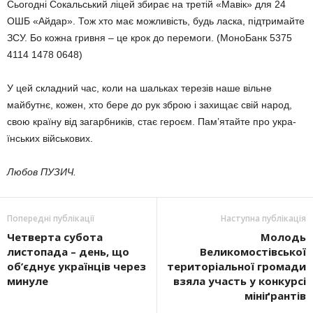
Сьогодні Сокальський ліцей збирає на третій «Мавік» для 24
ОШБ «Ай­дар». Тож хто має можливість, будь ласка, підтримайте
ЗСУ. Бо кожна гривня – це крок до перемоги. (Моно­Банк 5375
4114 1478 0648)
У цей складний час, коли на шаль­ках терезів наше вільне
майбутнє, ко­жен, хто бере до рук зброю і захищає свій народ,
свою країну від загарбни­ків, стає героєм. Пам’ятайте про укра­
їнських військових.
Любов ПУЗИЧ.
Попередні публікації
Наступна публікація
Четверта субота
Молодь
листопада – день, що
Великомостівської
об’єднує українців через
територіальної громади
минуле
взяла участь у конкурсі
мініґрантів