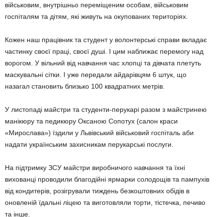
військовим, внутрішньо переміщеним особам, військовим
госпіталям та ді­тям, які живуть на окупованих терито­ріях.
Кожен наш працівник та студент у волонтерські справи вкладає
частинку своєї праці, своєї душі. І цим наближає перемогу над
ворогом. У вільний від навчання час хлопці та дівчата пле­туть
маскувальні сітки. І уже передали айдарівцям 6 штук, що
назагал стано­вить близько 100 квадратних метрів.
У листопаді майстри та студенти-перукарі разом з майстринею
манікю­ру та педикюру Оксаною Сопотух (са­лон краси
«Мирослава») їздили у Львівський військовий госпіталь аби
надати українським захисникам перу­карські послуги.
На підтримку ЗСУ майстри виробни­чого навчання та їхні
вихованці прово­дили благодійні ярмарки солодощів та пампухів
від кондитерів, розігрува­ли тиждень безкоштовних обідів в
оновленій їдальні ліцею та виготовля­ли торти, тістечка, печиво
та інше.