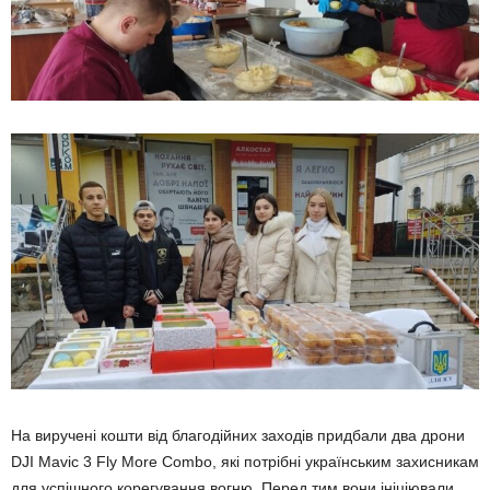
На виручені кошти від благодійних заходів придбали два дрони
DJI Mavic 3 Fly More Combo, які потрібні україн­ським захисникам
для успішного коре­гування вогню. Перед тим вони ініці­ювали