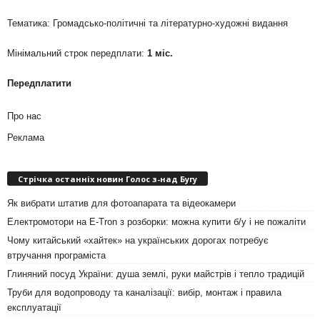
Тематика: Громадсько-політичні та літературно-художні видання
Мінімальний строк передплати:
1 міс.
Передплатити
Про нас
Реклама
Стрічка останніх новин Голос з-над Бугу
Як вибрати штатив для фотоапарата та відеокамери
Електромотори на E-Tron з розборки: можна купити б/у і не пожаліти
Чому китайський «хайтек» на українських дорогах потребує
втручання програміста
Глиняний посуд України: душа землі, руки майстрів і тепло традицій
Труби для водопроводу та каналізації: вибір, монтаж і правила
експлуатації