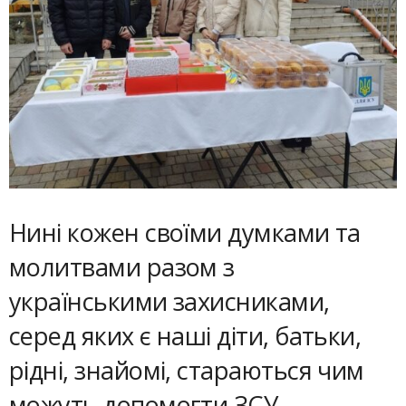
Нині кожен своїми думками та
мо­литвами разом з
українськими захис­ника­ми,
серед яких є наші діти, батьки,
рідні, знайомі, стараються чим
можуть допомогти ЗСУ