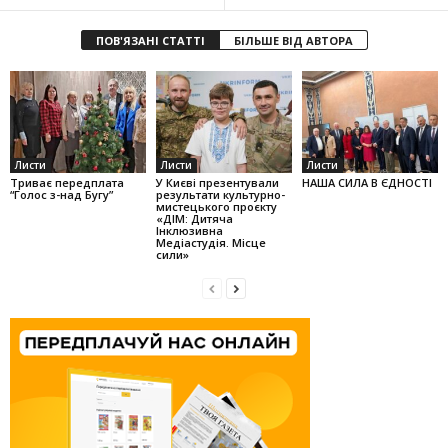
ПОВ'ЯЗАНІ СТАТТІ
БІЛЬШЕ ВІД АВТОРА
Листи
Листи
Листи
Триває передплата
У Києві презентували
НАША СИЛА В ЄДНОСТІ
“Голос з-над Бугу”
результати культурно-
мистецького проєкту
«ДІМ: Дитяча
Інклюзивна
Медіастудія. Місце
сили»