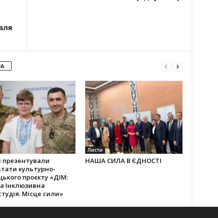
аля
РА
Листи
і презентували
НАША СИЛА В ЄДНОСТІ
тати культурно-
ького проєкту «ДІМ:
а Інклюзивна
тудія. Місце сили»