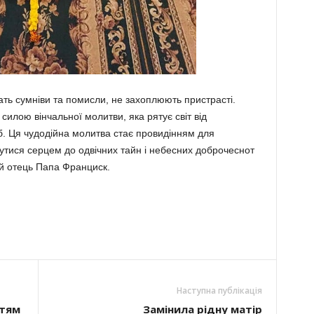
чать сумніви та помисли, не захоплюють пристрасті.
силою вінчальної молитви, яка рятує світ від
об. Ця чудодійна молитва стає провидінням для
тися серцем до одвічних тайн і небесних доброчеснот
й отець Папа Франциск.
Наступна публікація
ітям
Замінила рідну матір