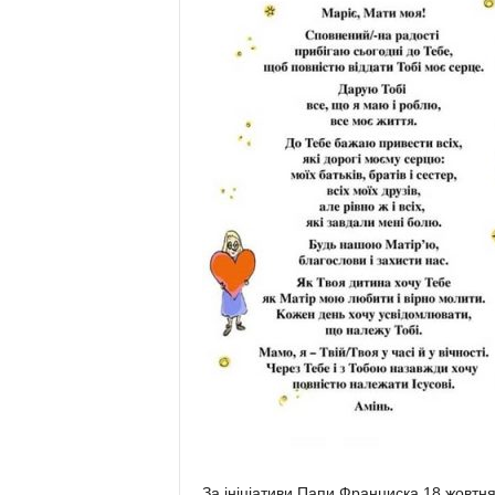
За ініціативи Папи Франциска 18 жовтня