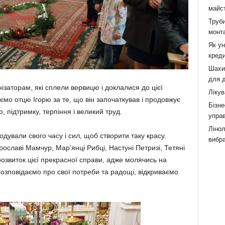
майст
Труби
монта
Як у
креди
Шахи,
для д
ізаторам, які сплели вервицю і доклалися до цієї
Лікув
уємо отцю Ігорю за те, що він започаткував і про­довжує
Бізне
, підтримку, тер­піння і великий труд.
управ
Лінол
дували свого часу і сил, щоб створити таку красу.
вибра
­рославі Мамчур, Мар’янці Рибці, Настуні Петризі, Тетяні
озвиток цієї прекрасної справи, адже моля­чись на
розповідаємо про свої потреби та радощі, відкриваємо