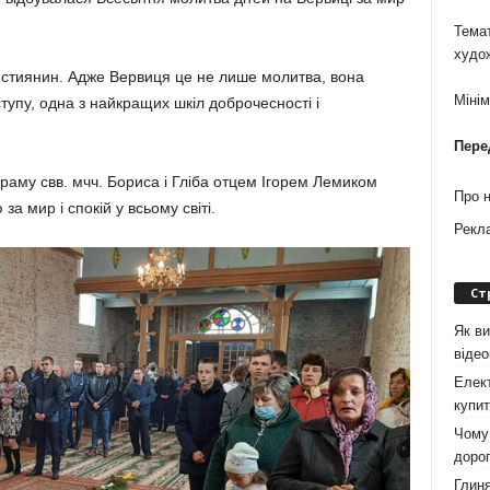
Темат
худо
истиянин. Адже Вервиця це не лише молитва, вона
Міні
тупу, одна з найкращих шкіл доброчесності і
Пере
храму свв. мчч. Бориса і Гліба отцем Ігорем Лемиком
Про 
а мир і спокій у всьому світі.
Рекл
Ст
Як ви
віде
Елект
купит
Чому 
дорог
Глиня