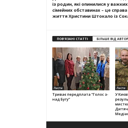
із родин, які опинилися у важких
сімейних обставинах – це справа
життя Христини Штокало із Сок
ПОВ'ЯЗАНІ СТАТТІ
БІЛЬШЕ ВІД АВТО
Листи
Листи
Триває передплата “Голос з-
У Києв
над Бугу”
резуль
мистец
Дитяч
Медіас