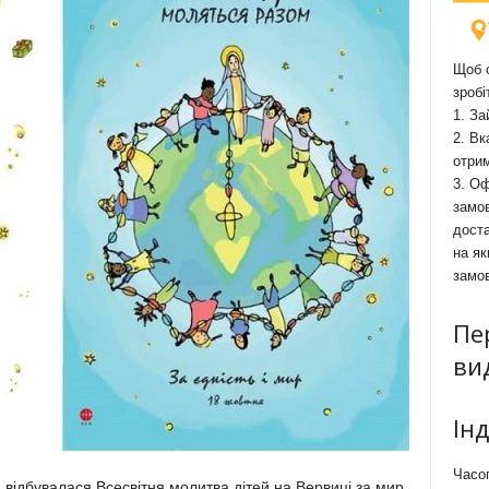
Щоб о
зробі
1. За
2. Вк
отри
3. Оф
замов
доста
на як
замо
Пе
ви
Ін
Часоп
 відбувалася Всесвітня молитва дітей на Вервиці за мир