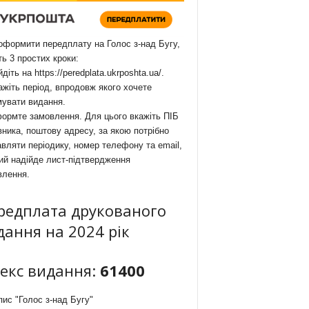
формити передплату на Голос з-над Бугу,
ть 3 простих кроки:
йдіть на
https://peredplata.ukrposhta.ua/
.
ажіть період, впродовж якого хочете
мувати видання.
ормте замовлення. Для цього вкажіть ПІБ
ника, поштову адресу, за якою потрібно
вляти періодику, номер телефону та email,
ий надійде лист-підтвердження
влення.
редплата друкованого
дання на 2024 рік
декс видання:
61400
ис "Голос з-над Бугу"