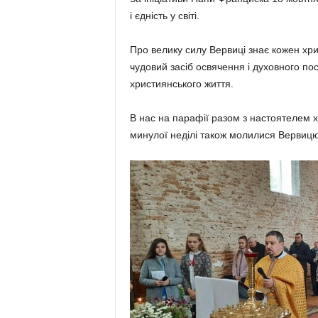
і єдність у світі.
Про велику силу Вервиці знає кожен хр
чудовий засіб освячення і духовного пос
християнського життя.
В нас на парафії разом з настояте­лем 
минулої неділі також молилися Вервицю з