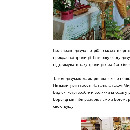
Величезне дякую потрібно сказати орга­н
прекрасної тра­диції. В першу чергу дяк
підтримувати таку тра­дицію, за його ідею
Також дякуємо майстриням, які не пошко
Низький уклін їмості Наталії, а також Ми
Бидюк, котрі зробили великий внесок у р
Вервиці ми ніби розмов­ляємо з Богом, 
свою душу!