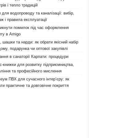
рів і тепло традицій
 для водопроводу та каналізації: вибір,
ж і правила експлуатації
никнути помилок під час оформлення
ту в Amigo
 шашки та нарди: як обрати якісний набір
ому, подарунка чи оптової закупівлі
ання в санаторії Карпати: процедури
с-книжки для розвитку підприємництва,
ління та професійного мислення
еум ПВХ для сучасного інтер’єру: як
ти практичне та довговічне покриття