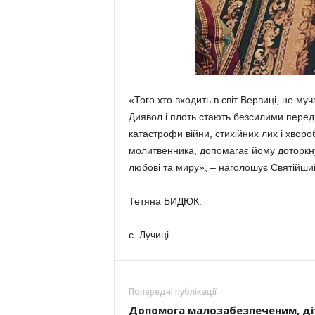
«Того хто входить в світ Вервиці, не му
Диявол і плоть стають безсилими перед 
катастрофи війни, стихійних лих і хвор
молитвенника, допомагає йому доторкну
любові та миру», – наголошує Святійши
Тетяна БИДЮК.
с. Лучиці.
Попередні публікації
Допомога малозабезпеченим, д