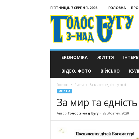
П’ЯТНИЦЯ, 7 СЕРПНЯ, 2026
ГОЛОВНА
ПРО
Голос
з-
над
Бугу
ЕКОНОМІКА
ЖИТТЯ
ІНТЕРВ
ВІДЕО, ФОТО
ВІЙСЬКО
КУЛ
Головна
Листи
За мир та єдність у світі
ЛИСТИ
За мир та єдність 
Автор
Голос з-над Бугу
-
28 Жовтня, 2020