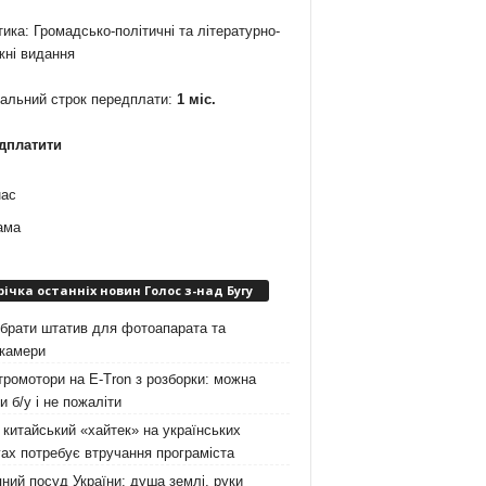
ика: Громадсько-політичні та літературно-
жні видання
мальний строк передплати:
1 міс.
дплатити
нас
ама
річка останніх новин Голос з-над Бугу
брати штатив для фотоапарата та
окамери
ромотори на E-Tron з розборки: можна
и б/у і не пожаліти
китайський «хайтек» на українських
ах потребує втручання програміста
ний посуд України: душа землі, руки