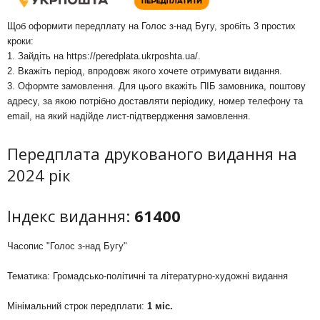
Щоб оформити передплату на Голос з-над Бугу, зробіть 3 простих
кроки:
1. Зайдіть на
https://peredplata.ukrposhta.ua/
.
2. Вкажіть період, впродовж якого хочете отримувати видання.
3. Оформте замовлення. Для цього вкажіть ПІБ замовника, поштову
адресу, за якою потрібно доставляти періодику, номер телефону та
email, на який надійде лист-підтвердження замовлення.
Передплата друкованого видання на
2024 рік
Індекс видання:
61400
Часопис "Голос з-над Бугу"
Тематика: Громадсько-політичні та літературно-художні видання
Мінімальний строк передплати:
1 міс.