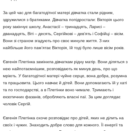
За цей час для багатодітної матері дівчатка стали рідним,
здружилися з братиками. Дівчатка попідростали: Вікторія цього
року закінчує школу, Анастасії – тринадцять, Ларисі –
дванадцять, Віті – десять, Сергійков­­і – дев’ять і Софійці – вісім.
Вони зі страхом згадують про своє минуле життя. З них
найбільше його пам’ятає Вікторія, їй тоді було лише вісім років.
Євгенія Плетінка замінила дівчаткам рідну матір. Вони діляться з
нею найпотаємнішим, розповідають як минув день, про що
мріють. У багатодітної матері чуйне серце, вона добра, розумна
та працьовита. Цього навчає й дітей. Вони допомагають їй у хаті
та по господарстві, а в Плетінки воно чимале. Тримають і
екзотичних фазанів, обробляють власні паї. За цим доглядає
чоловік Сергій.
Євгенія Плетінка охоче розповідає про дітей, яких не ділить на
своїх і чужих. Знаходить добре слово для кожного. Її енергії та