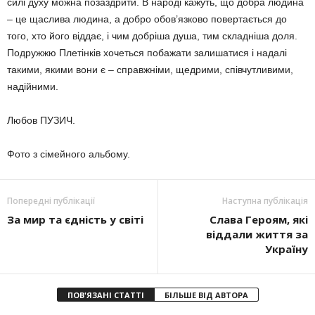
силі духу можна позаздрити. В народі кажуть, що добра людина
– це щаслива людина, а добро обов’язково повертається до
того, хто його віддає, і чим добріша душа, тим складніша доля.
Подружжю Плетінків хочеться побажати залишатися і надалі
такими, якими вони є – справжніми, щедрими, співчутливими,
надійними.
Любов ПУЗИЧ.
Фото з сімейного альбому.
Попередні публікації
Наступна публікація
За мир та єдність у світі
Слава Героям, які
віддали життя за
Україну
ПОВ'ЯЗАНІ СТАТТІ
БІЛЬШЕ ВІД АВТОРА