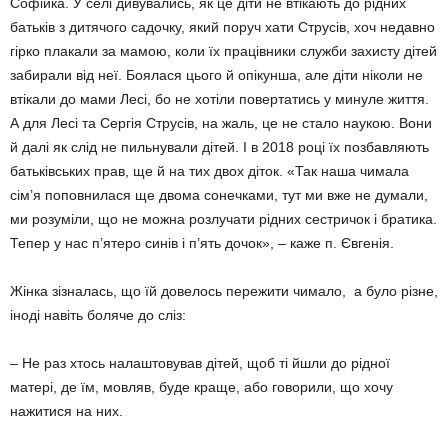
Софійка. У селі дивувались, як це діти не втікають до рідних
батьків з дитячого садочку, який поруч хати Струсів, хоч недавно
гірко плакали за мамою, коли їх працівники служби захисту дітей
забирали від неї. Боялася цього й опікунша, але діти ніколи не
втікали до мами Лесі, бо не хотіли повертатись у минуле життя.
А для Лесі та Сергія Струсів, на жаль, це не стало наукою. Вони
й далі як слід не пильнували дітей. І в 2018 році їх позбавляють
батьківських прав, ще й на тих двох діток. «Так наша чимала
сім’я поповнилася ще двома сонечками, тут ми вже не думали,
ми розуміли, що не можна розлучати рідних сестричок і братика.
Тепер у нас п’ятеро синів і п’ять дочок», – каже п. Євгенія.
Жінка зізналась, що їй довелось пережити чимало, а було різне,
іноді навіть боляче до сліз:
– Не раз хтось налаштовував дітей, щоб ті йшли до рідної
матері, де їм, мовляв, буде краще, або говорили, що хочу
нажитися на них.