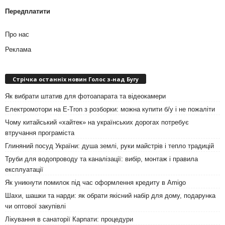
Передплатити
Про нас
Реклама
Стрічка останніх новин Голос з-над Бугу
Як вибрати штатив для фотоапарата та відеокамери
Електромотори на E-Tron з розборки: можна купити б/у і не пожаліти
Чому китайський «хайтек» на українських дорогах потребує
втручання програміста
Глиняний посуд України: душа землі, руки майстрів і тепло традицій
Труби для водопроводу та каналізації: вибір, монтаж і правила
експлуатації
Як уникнути помилок під час оформлення кредиту в Amigo
Шахи, шашки та нарди: як обрати якісний набір для дому, подарунка
чи оптової закупівлі
Лікування в санаторії Карпати: процедури