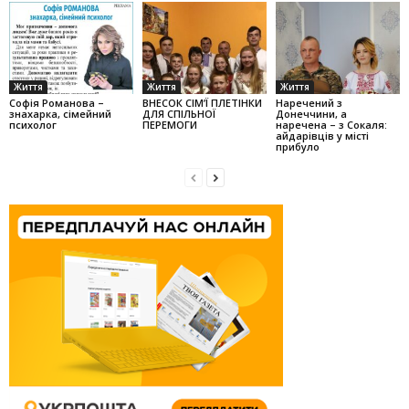
Життя
Життя
Життя
Софія Романова –
ВНЕСОК СІМ’Ї ПЛЕТІНКИ
Наречений з
знахарка, сімейний
ДЛЯ СПІЛЬНОЇ
Донеччини, а
психолог
ПЕРЕМОГИ
наречена – з Сокаля:
айдарівців у місті
прибуло