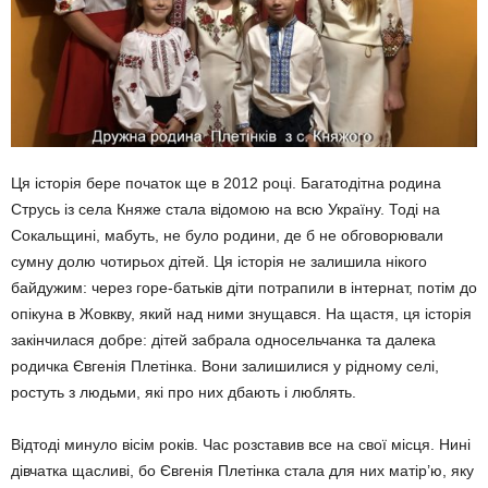
Ця історія бере початок ще в 2012 році. Багатодітна родина
Струсь із села Княже стала відомою на всю Україну. Тоді на
Сокальщині, мабуть, не було родини, де б не обговорювали
сумну долю чотирьох дітей. Ця історія не залишила нікого
байдужим: через горе-батьків діти потрапили в інтернат, потім до
опікуна в Жовкву, який над ними знущався. На щастя, ця історія
закінчилася добре: дітей забрала односельчанка та далека
родичка Євгенія Плетінка. Вони залишилися у рідному селі,
ростуть з людьми, які про них дбають і люблять.
Відтоді минуло вісім років. Час розставив все на свої місця. Нині
дівчатка щасливі, бо Євгенія Плетінка стала для них матір’ю, яку