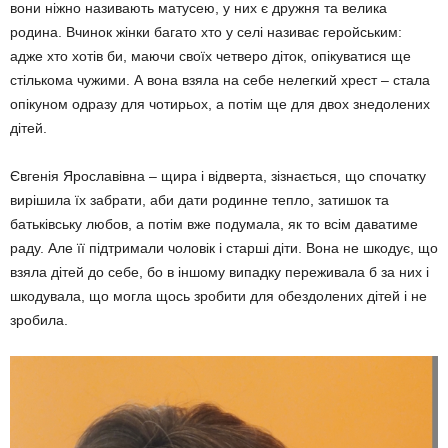
вони ніжно називають матусею, у них є дружня та велика
родина. Вчинок жінки багато хто у селі називає геройським:
адже хто хотів би, маючи своїх четверо діток, опікуватися ще
стількома чужими. А вона взяла на себе нелегкий хрест – стала
опікуном одразу для чотирьох, а потім ще для двох знедолених
дітей.
Євгенія Ярославівна – щира і відверта, зізнається, що спочатку
вирішила їх забрати, аби дати родинне тепло, затишок та
батьківську любов, а потім вже подумала, як то всім даватиме
раду. Але її підтримали чоловік і старші діти. Вона не шкодує, що
взяла дітей до себе, бо в іншому випадку переживала б за них і
шкодувала, що могла щось зробити для обездолених дітей і не
зробила.