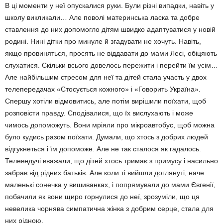
В ці моменти у неї опускалися руки. Були різні випадки, навіть у
школу викликали… Але поволі материнська ласка та добре
ставлення до них допомогло дітям швидко адаптуватися у новій
родині. Нині дітки про минуле й згадувати не хочуть. Навіть,
якщо провиняться, просять не віддавати до мами Лесі, обіцяють
слухатися. Скільки всього довелось пережити і перейти їм усім…
Але найбільшим стресом для неї та дітей стала участь у двох
телепередачах «Стосується кожного» і «Говорить Україна».
Спершу хотіли відмовитись, але потім вирішили поїхати, щоб
розповісти правду. Сподівалися, що їх вислухають і може
чимось допоможуть. Вони мріяли про мікроавтобус, щоб можна
було кудись разом поїхати. Думали, що хтось з добрих людей
відгукнеться і їм допоможе. Але не так сталося як гадалось.
Телеведучі вважали, що дітей хтось тримає з примусу і насильно
забрав від рідних батьків. Але коли ті вийшли доглянуті, наче
маленькі сонечка у вишиванках, і попрямували до мами Євгенії,
побачили як вони щиро горнулися до неї, зрозуміли, що ця
невелика чорнява симпатична жінка з добрим серце, стала для
них рідною.