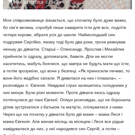
Моя співрозмовниця зізнається, що спочатку було дуже важко,
бо сім’я велика, спробуй лише наварити їсти для всіх, подоїти
чотири корови, зібрати усіх до школи. Наймолодший син
подружжя Сергійко, якому тоді було два роки, трохи ревнував
неньку до дівчаток. Старші – Олександр, Ярослав і Михайлик
прийняли їх одразу, допомагали, бавити. Діти не могли
насититись, мабуть боялися, що завтра не будуть мати що їсти,
а потім зрозуміли, що вони у безпеці. «Як приносили печиво, то
вони його жадібно хапали. Я дивилася на них і плакала», –
розповідає п. Євгенія. Невдовзі страх залишитись голодними у
них минув. Були різні моменти. Проте дівчата якось одразу
потягнулися до пані Євгенії. Опікун розповідає, що не боронила
дітям зустрічатися з батьком та матір’ю, спілкуватися з ними.
Через що на початку у дівчаток було дві мами – мама Леся і
мама Євгенія. Але минав місяць за місяцем і Леся все рідше
навідувалася до них, у неї народився син Сергій, а потім –