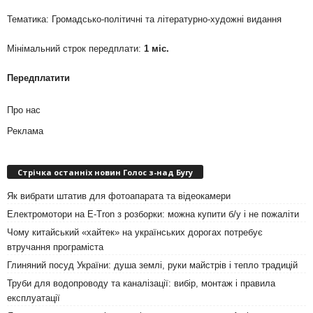
Тематика: Громадсько-політичні та літературно-художні видання
Мінімальний строк передплати:
1 міс.
Передплатити
Про нас
Реклама
Стрічка останніх новин Голос з-над Бугу
Як вибрати штатив для фотоапарата та відеокамери
Електромотори на E-Tron з розборки: можна купити б/у і не пожаліти
Чому китайський «хайтек» на українських дорогах потребує
втручання програміста
Глиняний посуд України: душа землі, руки майстрів і тепло традицій
Труби для водопроводу та каналізації: вибір, монтаж і правила
експлуатації