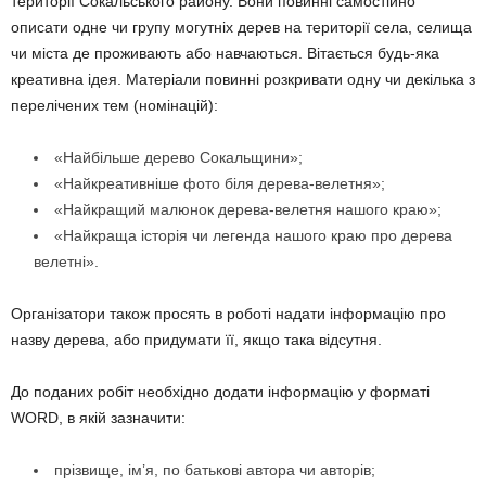
території Сокальського району. Вони повинні самостійно
описати одне чи групу могутніх дерев на території села, селища
чи міста де проживають або навчаються. Вітається будь-яка
креативна ідея. Матеріали повинні розкривати одну чи декілька з
перелічених тем (номінацій):
«Найбільше дерево Сокальщини»;
«Найкреативніше фото біля дерева-велетня»;
«Найкращий малюнок дерева-велетня нашого краю»;
«Найкраща історія чи легенда нашого краю про дерева
велетні».
Організатори також просять в роботі надати інформацію про
назву дерева, або придумати її, якщо така відсутня.
До поданих робіт необхідно додати інформацію у форматі
WORD, в якій зазначити:
прізвище, ім’я, по батькові автора чи авторів;