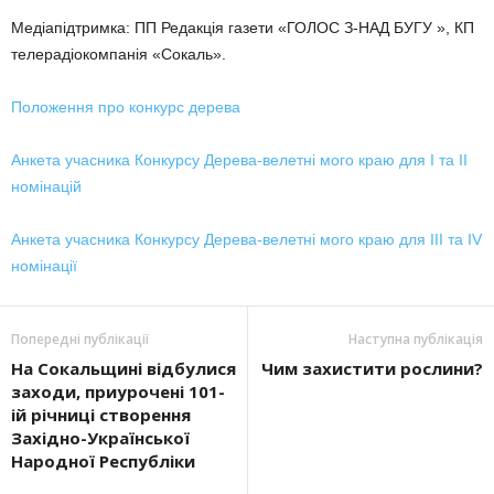
Медіапідтримка: ПП Редакція газети «ГОЛОС З-НАД БУГУ », КП
телерадіокомпанія «Сокаль».
Положення про конкурс дерева
Анкета учасника Конкурсу Дерева-велетні мого краю для І та ІІ
номінацій
Анкета учасника Конкурсу Дерева-велетні мого краю для ІІІ та ІV
номінації
Попередні публікації
Наступна публікація
На Сокальщині відбулися
Чим захистити рослини?
заходи, приурочені 101-
ій річниці створення
Західно-Української
Народної Республіки