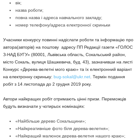
вік;
назва роботи;
повна назва і адреса навчального закладу;
номер телефону/адреса електронної скриньки
Учасники конкурсу повинні надіслати роботи та інформацію про
автора(авторів) на поштову адресу ПП Редакції газети «ГОЛОС
З-НАД БУГУ» (80001, Львівська область, Сокальський район,
місто Сокаль, вулиця Шашкевича, буд. 43), зазначивши на листі
Конкурс «Дерева-велетні мого краю» та їх електронний варіант
на електронну скриньку:
bug-sokal@ukr.net
. Термін подання
робіт з 14 листопада до 2 грудня 2019 року.
Автори найкращих робіт отримають цінні призи. Переможців
будуть визначати у чотирьох номінаціях:
«Найбільше дерево Сокальщини»;
«Найкреативніше фото біля дерева-велетня»;
«Найкращий малюнок дерева-велетня нашого краю»;