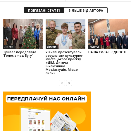
ПОВ'ЯЗАНІ СТАТТІ
БІЛЬШЕ ВІД АВТОРА
Листи
Листи
Листи
Триває передплата
У Києві презентували
НАША СИЛА В ЄДНОСТІ
“Голос з-над Бугу”
результати культурно-
мистецького проєкту
«ДІМ: Дитяча
Інклюзивна
Медіастудія. Місце
сили»