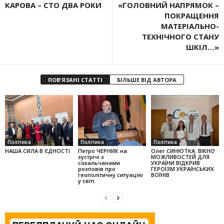
КАРОВА – СТО ДВА РОКИ
«ГОЛОВНИЙ НАПРЯМОК –
ПОКРАЩЕННЯ
МАТЕРІАЛЬНО-
ТЕХНІЧНОГО СТАНУ
ШКІЛ…»
ПОВ'ЯЗАНІ СТАТТІ
БІЛЬШЕ ВІД АВТОРА
Політика
Політика
Політика
НАША СИЛА В ЄДНОСТІ
Петро ЧЕРНИК на
Олег СИНЮТКА: ВІКНО
зустрічі з
МОЖЛИВОСТЕЙ ДЛЯ
сокальчанами
УКРАЇНИ ВІДКРИВ
розповів про
ГЕРОЇЗМ УКРАЇНСЬКИХ
геополітичну ситуацію
ВОЇНІВ
у світі