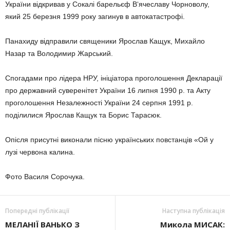
України відкривав у Сокалі барельєф В‘ячеславу Чорноволу,
який 25 березня 1999 року загинув в автокатастрофі.
Панахиду відправили священики Ярослав Кащук, Михайло
Назар та Володимир Жарський.
Спогадами про лідера НРУ, ініціатора проголошення Декларації
про державний суверенітет України 16 липня 1990 р. та Акту
проголошення Незалежності України 24 серпня 1991 р.
поділилися Ярослав Кащук та Борис Тарасюк.
Опісля присутні виконали пісню українських повстанців «Ой у
лузі червона калина.
Фото Василя Сорочука.
Попередні публікації
Наступна публікація
МЕЛАНІЇ ВАНЬКО З
Микола МИСАК: