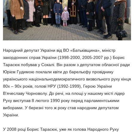
Народний депутат України від ВО «Батьківщина», міністр
закордонних справ України (1998-2000, 2005-2007 рр.) Борис
Тарасюк побував у Сокалі. Він разом з депутатом обласної ради
Юрієм Гудимою поклали квіти до барельєфу провіднику
українського національнодемократичного визвольного руху кінця
80х – 90х років, голові НРУ (1992-1999), Герою України
В‘ячеславу Чорноволу. До речі, на площі у нашому місті лідер
Руху виступав 8 лютого 1990 року перед парламентськими
виборами. У березні того ж року став народним депутатом
України.
У 2008 році Борис Тарасюк, уже як голова Народного Руху