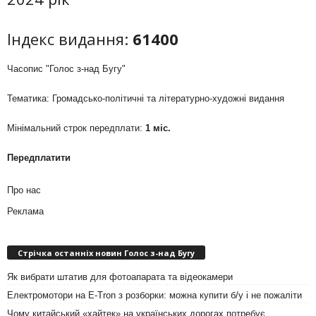
Індекс видання:
61400
Часопис "Голос з-над Бугу"
Тематика: Громадсько-політичні та літературно-художні видання
Мінімальний строк передплати:
1 міс.
Передплатити
Про нас
Реклама
Стрічка останніх новин Голос з-над Бугу
Як вибрати штатив для фотоапарата та відеокамери
Електромотори на E-Tron з розборки: можна купити б/у і не пожаліти
Чому китайський «хайтек» на українських дорогах потребує