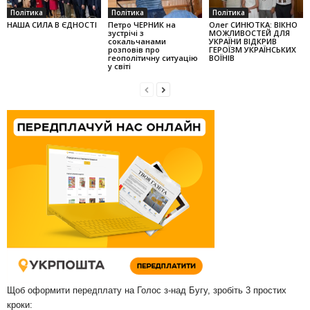
Політика
Політика
Політика
НАША СИЛА В ЄДНОСТІ
Петро ЧЕРНИК на
Олег СИНЮТКА: ВІКНО
зустрічі з
МОЖЛИВОСТЕЙ ДЛЯ
сокальчанами
УКРАЇНИ ВІДКРИВ
розповів про
ГЕРОЇЗМ УКРАЇНСЬКИХ
геополітичну ситуацію
ВОЇНІВ
у світі
Щоб оформити передплату на Голос з-над Бугу, зробіть 3 простих
кроки: