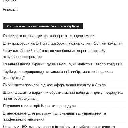
Про нас
Реклама
Стрічка останніх новин Голос з-над Бугу
Як вибрати штатив для фотоапарата та відеокамери
Електромотори на E-Tron з розборки: можна купити б/у і не пожаліти
Чому китайський «хайтек» на українських дорогах потребує
втручання програміста
Глиняний посуд України: душа землі, руки майстрів і тепло традицій
Труби для водопроводу та каналізації: вибір, монтаж і правила
експлуатації
Як уникнути помилок під час оформлення кредиту в Amigo
Шахи, шашки та нарди: як обрати якісний набір для дому, подарунка
чи оптової закупівлі
Лікування в санаторії Карпати: процедури
Бізнес-книжки для розвитку підприємництва, управління та
професійного мислення
Лінолеум ПВХ для сучасного інтер’єру: як вибрати практичне та