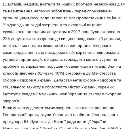
(шахтарів, медиків, вчителів та інших); протидія незаконним діям
та невиконання належно зобов’язань перед споживачами
організаціями газо, водо, тепло та електропостачання та інше.
У відповідь на вхідні звернення та актуальні питання
суспільства, народним депутатом в 2017 році було скеровано
225 депутатських звернень до вищих посадових осіб держави,
центральних органів виконавчої влади, органів місцевого
самоврядування та їх посадових осіб, керівників підприємств,
установ і організацій, об’єднань громадян з метою усунення
проблем та вирішення порушених заявниками питань. Значна
кількість звернень (близько 40%) скерована до Міністерства
охорони здоров’я України, Департаментів охорони здоров’я та
соціального захисту в областях та містах України, окремих
інститутів Академії медичних наук України та закладів охорони
здоров’я.
Велику частку депутатських звернень склали звернення до
Генеральної прокуратури України та особисто Генерального
прокурора Ю. Луценка, до Вищої ради юстиції України,
Національної поліції України, Служби безпеки України, НАБУ та