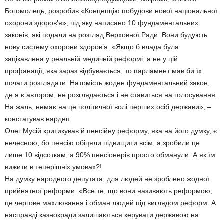
Богомолець, розробив «Концепцію побудови нової національної
охорони здоров’я», під яку написано 10 фундаментальних
законів, які подали на розгляд Верховної Ради. Вони будують
нову систему охорони здоров’я. «Якщо б влада була
зацікавлена у реальній медичній реформі, а не у цій
профанації, яка зараз відбувається, то парламент мав би їх
почати розглядати. Натомість жоден фундаментальний закон,
де я є автором, не розглядається і не ставиться на голосування.
На жаль, немає на це політичної волі перших осіб держави», –
констатував нардеп.
Олег Мусій критикував й пенсійну реформу, яка на його думку, є
нечесною, бо пенсію обіцяли підвищити всім, а зробили це
лише 10 відсоткам, а 90% пенсіонерів просто обманули. А як їм
вижити в теперішніх умовах?!
На думку народного депутата, для людей не зроблено жодної
прийнятної реформи. «Все те, що вони називають реформою,
це чергове махлювання і обман людей під виглядом реформ. А
насправді казнокради залишаються керувати державою на