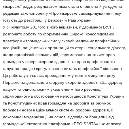
лікарської ради, результатом яких стала оновлена й узгоджена
редакція законопроекту «Про лікарське самоврядування», яку
готують до реєстрації у Верховній Раді України.
У січнілютому 2017ого з його ініціативи, підтриманої ВУЛТ,
розпочато роботу по формуванню широкої консолідованої
платформи громадських сил у складі: медичних професійних
асоціацій, пацієнтських організацій та сторін соціального діалогу,
щодо організації спільних дій, спрямованих на захист прав
громадян у сфері охорони здоров’я та прав професіоналів
галузі на працю і врегулювання питань професійної діяльності.
Ця робота увінчалась проведенням у жовтні минулого року
Першого національного форуму охорони здоров’я «За здорову
націю» та одноголосним ухваленням його резолюції,
спрямованої на обстоювання непорушності Конституції України
та Конституційних прав громадян на здоров’я за рахунок
побудови нової національної системи охорони здоров’я, її
докорінної модернізації на основі відповідної Концепції від
громадської експертної платформи «ПРО S VITA» і комплексу