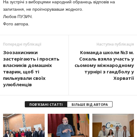
На зустрічі з виборцями народний обранець відповів на
запитання, не проігнорувавши жодного.
Любов ПУЗИЧ.
Фото автора.
Попередні публікації
Наступна публікація
Зоозахисники
Команда школи №3 м.
застерігають і просять
Сокаль взяла участь у
власників домашніх
сьомому міжнародному
тварин, щоб ті
турнірі з гандболу у
пильнували своїх
Хорватії
улюбленців
ПОВ'ЯЗАНІ СТАТТІ
БІЛЬШЕ ВІД АВТОРА