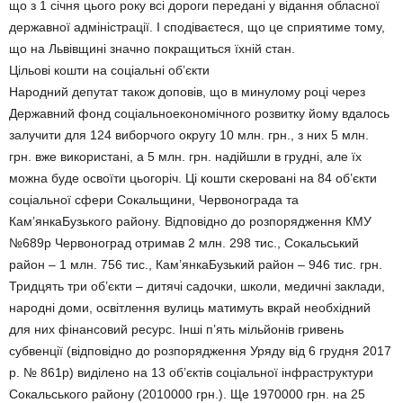
що з 1 січня цього року всі дороги пeредані у відання обласної
державної адміністрації. І сподіваєтеся, що це сприятиме тому,
що на Львівщині значно покращиться їхній стан.
Цільові кошти на соціальні об’єкти
Народний депутат також доповів, що в минулому році через
Державний фонд соціальноекономічного розвитку йому вдалось
залучити для 124 виборчого округу 10 млн. грн., з них 5 млн.
грн. вже використані, а 5 млн. грн. надійшли в грудні, але їх
можна буде освоїти цьогоріч. Ці кошти скеровані на 84 об’єкти
соціальної сфери Сокальщини, Червонограда та
Кам’янкаБузького району. Відповідно до розпорядження КМУ
№689р Червоноград отримав 2 млн. 298 тис., Сокальський
район – 1 млн. 756 тис., Кам’янкаБузький район – 946 тис. грн.
Тридцять три об’єкти – дитячі садочки, школи, медичні заклади,
народні доми, освітлення вулиць матимуть вкрай необхідний
для них фінансовий ресурс. Інші п’ять мільйонів гривень
субвенції (відповідно до розпорядження Уряду від 6 грудня 2017
р. № 861р) виділено на 13 об’єктів соціальної інфраструктури
Сокальського району (2010000 грн.). Ще 1970000 грн. на 25