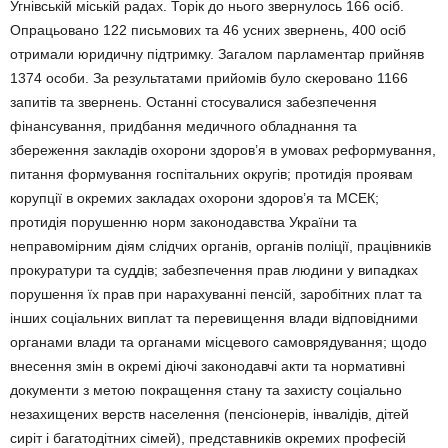
Угнівській міській радах. Торік до нього звернулось 166 осіб.
Опрацьовано 122 письмових та 46 усних звернень, 400 осіб
отримали юридичну підтримку. Загалом парламентар прийняв
1374 особи. За результатами прийомів було скеровано 1166
запитів та звернень. Останні стосувалися забезпечення
фінансування, придбання медичного обладнання та
збереження закладів охорони здоров’я в умовах реформування,
питання формування госпітальних округів; протидія проявам
корупції в окремих закладах охорони здоров’я та МСЕК;
протидія порушенню норм законодавства України та
неправомірним діям слідчих органів, органів поліції, працівників
прокуратури та суддів; забезпечення прав людини у випадках
порушення їх прав при нарахуванні пенсій, заробітних плат та
інших соціальних виплат та перевищення влади відповідними
органами влади та органами місцевого самоврядування; щодо
внесення змін в окремі діючі законодавчі акти та нормативні
документи з метою покращення стану та захисту соціально
незахищених верств населення (пенсіонерів, інвалідів, дітей
сиріт і багатодітних сімей), представників окремих професій