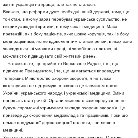
життя українців на краще, але так не сталося.
Вважаю, що реформи дуже необхідні нашій державі, тому, що
той стан, в якому зараз перебуває українське суспільство, не
витримує жодної критики, в тому числі і медицина. Маса
претензій, як з боку пацієнтів, яких шокує корупція, так і з боку
медпрацівників, які не вдоволені тим станом речей, в яких вони
знаходяться: ні умовами праці, ні заробітною платою, ні
можливістю підвищувати свій життєвий рівень.
…Натомість те, що прийнято Верховною Радою, і те, що
підписано Президентом, і те, що намагається впровадити
теперішнє Міністерство охорони здоров’я, я не тільки
категорично не підтримую, а вважаю це злочином проти
України, українського народу, і української медицини. Зміни
погіршать стан речей. Органи місцевого самоврядування не
будуть спроможні утримувати заклади охорони здоров’я. Це
призведе до скорочення медзакладів та працівників. Поки що
немає продуманої державницької політики, і не лише в
медицині.
Хоча він разом з колегамиоднодумцями, зокрема, Ольгою