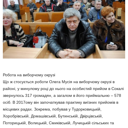
Робота на виборчому окрузі
Що ж стосується роботи Олега Мусія на виборчому окрузі в
районі, у минулому році до нього на особистий прийом в Сокалі
звернулось 317 громадян, а загалом в його приймальню – 578
осіб. В 2017ому він започаткував практику виїзних прийомів в
місцевих радах. Зокрема, побував у Тудорковицькій,
Хоробрівській, Домашівській, Бутинській, Двірцівській,
Поторицькій, Волицькій, Смиківській, Лучицькій сільських та