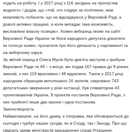
ходить на роботу. І у 2017 році з 116 засідань не пропустив
жодного» і додав, що «той, хто слідкує за політикою, мав
можливість побачити, що не відсиджуюся у Верховній Раді, а
доволі активно працюю, а коли випадає така можливість,
висловлюю власну позицію». Кожен виборець може на сайті
Верховної Ради України чи блозі народного депутата дізнатися
як голосує кожен, прочитати про його діяльність у парламенті та
на виборчому окрузі.
За звітній період в Олега Мусія було дев’ять виступів з трибуни
Верховної Ради та 49 – з місця, він подав 167 правок до 9 різних
законів, з них 119 враховано і 48 відхилено. Також у 2017 році
народним обранцем виголошено 16 запитів, скеровано 743
депутатських звернення у різні інстанції, був співавтором 43
проектівзаконів України, 8 проектів постанов Верховної Ради, з
них прийняті лише два закони і одна постанова.
Законотворчість
Найвагомішою, на його думку, є поправка, яка обговорюється до
сьогодні і турбує наших сусідів, як зі Сходу, так і Заходу. Про що
свідчать заяви міністерств закордонних справ Угорщини,