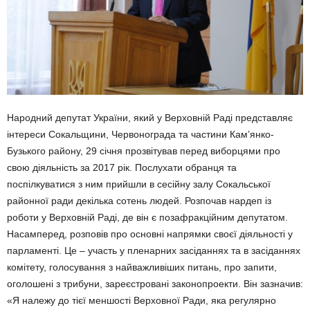
Народний депутат України, який у Верховній Раді представляє
інтереси Сокальщини, Червонограда та частини Кам’янко-
Бузького району, 29 січня прозвітував перед виборцями про
свою діяльність за 2017 рік. Послухати обранця та
поспілкуватися з ним прийшли в сесійну залу Сокальської
районної ради декілька сотень людей. Розпочав нардеп із
роботи у Верховній Раді, де він є позафракційним депутатом.
Насамперед, розповів про основні напрямки своєї діяльності у
парламенті. Це – участь у пленарних засіданнях та в засіданнях
комітету, голосування з найважливіших питань, про запити,
оголошені з трибуни, зареєстровані законопроекти. Він зазначив:
«Я належу до тієї меншості Верховної Ради, яка регулярно