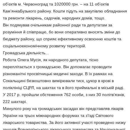
об’єктів м. Червоноград та 1020000 грн. – на 11 об’єктів
Кам’янкаБузького району. Кошти підуть на закупівлю обладнання
та ремонти лікарень, садочків, народних домів, тощо.
Він подякував очільникам районної ради та депутатам за
розуміння й співпрацю, бо вони оперативно вносять зміни до
бюджету району, що сприяє ефективному освоєнню коштів та
соціальноекономічному розвитку територій.
Громадська діяльність…
Робота Олега Мусія, як народного депутата, тісно
переплітається з громадською. Він допомагає проводити
різноманітні просвітницькі медичні заходи. В їх рамках на
Сокальщині безкоштовно вимірювали тиск, цукор в крові в
поліклініці СЦРЛ, на шахтах та в його приймальні в міській раді.
У 2017 р. пройшли обстеження 762 особи, з них 30 політв’язнів,
222 шахтарі.
Минулого року на громадських засадах він представляв лікарів
України на трьох міжнародних форумах та з’їзді Світового
лікарського товариства. За його активної участі проведено низку
заходів Всеукраїнського лікарського товариства та Національної