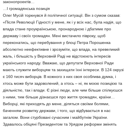
законопроектів…
…І громадянська позиція
Олег Мусій торкнувся й політичної ситуації. Він з сумом сказав:
«Після Революції Гідності у мене, як і у всіх нас, була надія, що
влада стане проукраїнською, пронародною і дбатиме про
державу і своїх громадян. Мені вистачило півроку, щоб
переконатись, що перебування у блоці Петра Порошенка
абсолютно неефективне і зрозуміти, що влада, на превеликий
жаль, і більшість у Верховній Раді не відстоюють інтересів
українського народу. Вважаю, що депутати Верховної Ради
мають служити виборцям та захищати їхні інтереси. В 124 окрузі
є 160 тисяч виборців. В кожного з них своя особлива думка, і
хтось може бути задоволений, а хтось – ні, як моєю позицією та
діяльністю, так і влади. Є різні люди, але чим більше спілкуєшся
з ними, тим більше дізнаєшся про життя громадян, країни…
Виборці, які приходять до мене, діляться своїми болями,
баченням розвитку держави, і того, що відбувається в нас
загалом. Вони стурбовані сучасним і майбутнім України.
Здавалось обіцяні Президентом та Урядом реформи змінять