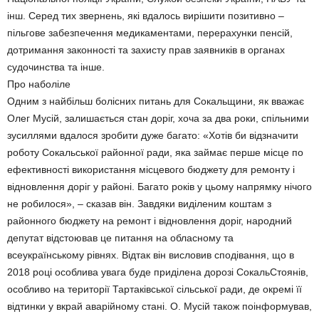
інш. Серед тих звернень, які вдалось вирішити позитивно –
пільгове забезпечення медикаментами, перерахунки пенсій,
дотримання законності та захисту прав заявників в органах
судочинства та інше.
Про наболіле
Одним з найбільш болісних питань для Сокальщини, як вважає
Олег Мусій, залишається стан доріг, хоча за два роки, спільними
зусиллями вдалося зробити дуже багато: «Хотів би відзначити
роботу Сокальської районної ради, яка займає перше місце по
ефективності використання місцевого бюджету для ремонту і
відновлення доріг у районі. Багато років у цьому напрямку нічого
не робилося», – сказав він. Завдяки виділеним коштам з
районного бюджету на ремонт і відновлення доріг, народний
депутат відстоював це питання на обласному та
всеукраїнському рівнях. Відтак він висловив сподівання, що в
2018 році особлива увага буде приділена дорозі СокальСтоянів,
особливо на території Тартаківської сільської ради, де окремі її
відтинки у вкрай аварійному стані. О. Мусій також поінформував,