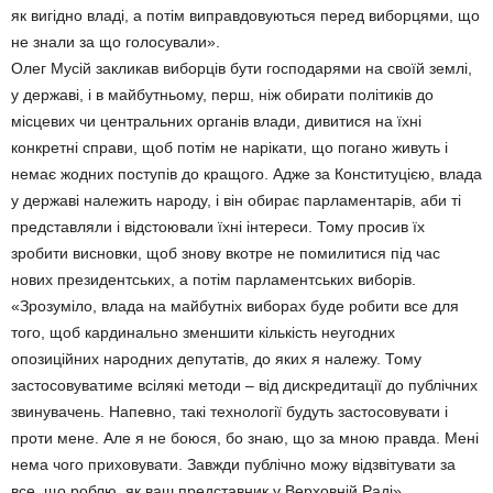
як вигідно владі, а потім виправдовуються перед виборцями, що
не знали за що голосували».
Олег Мусій закликав виборців бути господарями на своїй землі,
у державі, і в майбутньому, перш, ніж обирати політиків до
місцевих чи центральних органів влади, дивитися на їхні
конкретні справи, щоб потім не нарікати, що погано живуть і
немає жодних поступів до кращого. Адже за Конституцією, влада
у державі належить народу, і він обирає парламентарів, аби ті
представляли і відстоювали їхні інтереси. Тому просив їх
зробити висновки, щоб знову вкотре не помилитися під час
нових президентських, а потім парламентських виборів.
«Зрозуміло, влада на майбутніх виборах буде робити все для
того, щоб кардинально зменшити кількість неугодних
опозиційних народних депутатів, до яких я належу. Тому
застосовуватиме всілякі методи – від дискредитації до публічних
звинувачень. Напевно, такі технології будуть застосовувати і
проти мене. Але я не боюся, бо знаю, що за мною правда. Мені
нема чого приховувати. Завжди публічно можу відзвітувати за
все, що роблю, як ваш представник у Верховній Раді»…