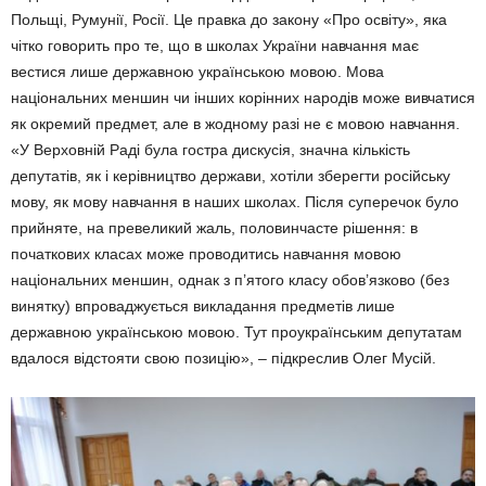
Польщі, Румунії, Росії. Це правка до закону «Про освіту», яка
чітко говорить про те, що в школах України навчання має
вестися лише державною українською мовою. Мова
національних меншин чи інших корінних народів може вивчатися
як окремий предмет, але в жодному разі не є мовою навчання.
«У Верховній Раді була гостра дискусія, значна кількість
депутатів, як і керівництво держави, хотіли зберегти російську
мову, як мову навчання в наших школах. Після суперечок було
прийняте, на превеликий жаль, половинчасте рішення: в
початкових класах може проводитись навчання мовою
національних меншин, однак з п’ятого класу обов’язково (без
винятку) впроваджується викладання предметів лише
державною українською мовою. Тут проукраїнським депутатам
вдалося відстояти свою позицію», – підкреслив Олег Мусій.