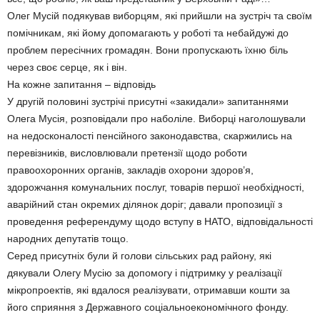
Олег Мусій подякував виборцям, які прийшли на зустріч та своїм
помічникам, які йому допомагають у роботі та небайдужі до
проблем пересічних громадян. Вони пропускають їхню біль
через своє серце, як і він.
На кожне запитання – відповідь
У другій половині зустрічі присутні «закидали» запитаннями
Олега Мусія, розповідали про наболіле. Виборці наголошували
на недосконалості пенсійного законодавства, скаржились на
перевізників, висловлювали претензії щодо роботи
правоохоронних органів, закладів охорони здоров’я,
здорожчaння комунальних послуг, товарів першої необхідності,
аварійний стан окремих ділянок доріг; давали пропозиції з
проведення референдуму щодо вступу в НАТО, відповідальності
народних депутатів тощо.
Серед присутніх були й голови сільських рад району, які
дякували Олегу Мусію за допомогу і підтримку у реалізації
мікропроектів, які вдалося реалізувати, отримавши кошти за
його сприяння з Державного соціальноекономічного фонду.