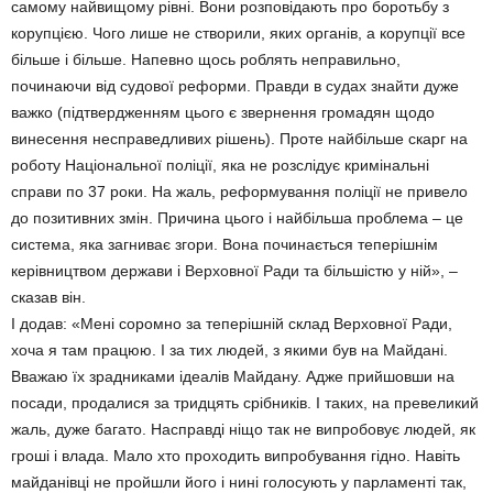
самому найвищому рівні. Вони розповідають про боротьбу з
корупцією. Чого лише не створили, яких органів, а корупції все
більше і більше. Напевно щось роблять неправильно,
починаючи від судової реформи. Правди в судах знайти дуже
важко (підтвердженням цього є звернення громадян щодо
винесення несправедливих рішень). Проте найбільше скарг на
роботу Національної поліції, яка не розслідує кримінальні
справи по 37 роки. На жаль, реформування поліції не привело
до позитивних змін. Причина цього і найбільша проблема – це
система, яка загниває згори. Вона починається теперішнім
керівництвом держави і Верховної Ради та більшістю у ній», –
сказав він.
І додав: «Мені соромно за теперішній склад Верховної Ради,
хоча я там працюю. І за тих людей, з якими був на Майдані.
Вважаю їх зрадниками ідеалів Майдану. Адже прийшовши на
посади, продалися за тридцять срібників. І таких, на превеликий
жаль, дуже багато. Насправді ніщо так не випробовує людей, як
гроші і влада. Мало хто проходить випробування гідно. Навіть
майданівці не пройшли його і нині голосують у парламенті так,