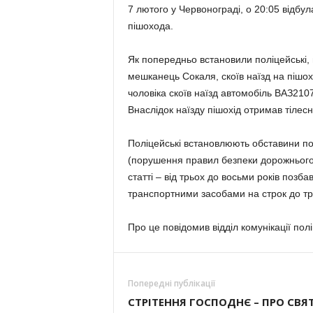
7 лютого у Червонограді, о 20:05 відбул
пішохода.
Як попередньо встановили поліцейські,
мешканець Сокаля, скоїв наїзд на пішох
чоловіка скоїв наїзд автомобіль ВАЗ210
Внаслідок наїзду пішохід отримав тілесн
Поліцейські встановлюють обставини под
(порушення правил безпеки дорожнього 
статті – від трьох до восьми років позб
транспортними засобами на строк до трь
Про це повідомив відділ комунікації поліц
Попередні публікації
СТРІТЕННЯ ГОСПОДНЄ – ПРО СВЯ