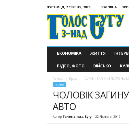
П’ЯТНИЦЯ, 7 СЕРПНЯ, 2026
ГОЛОВНА
ПРО
Голос
з-
над
Бугу
ЕКОНОМІКА
ЖИТТЯ
ІНТЕРВ
ВІДЕО, ФОТО
ВІЙСЬКО
КУЛ
Головна
Право
ЧОЛОВІК ЗАГИНУВ ПІСЛЯ НАЇЗ
ПРАВО
ЧОЛОВІК ЗАГИНУ
АВТО
Автор
Голос з-над Бугу
-
22 Лютого, 2019