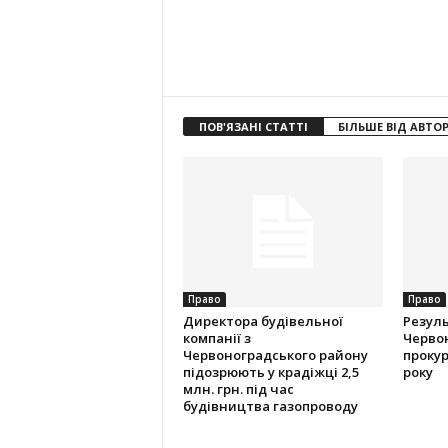
ПОВ'ЯЗАНІ СТАТТІ
БІЛЬШЕ ВІД АВТО
Право
Право
Директора будівельної
Резуль
компанії з
Червон
Червоноградського району
прокур
підозрюють у крадіжці 2,5
року
млн. грн. під час
будівництва газопроводу