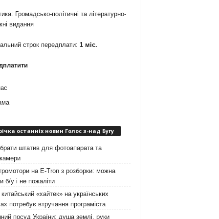
ика: Громадсько-політичні та літературно-
жні видання
мальний строк передплати:
1 міс.
дплатити
нас
ама
річка останніх новин Голос з-над Бугу
брати штатив для фотоапарата та
окамери
ромотори на E-Tron з розборки: можна
и б/у і не пожаліти
китайський «хайтек» на українських
ах потребує втручання програміста
ний посуд України: душа землі, руки