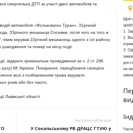
ася смертельна ДТП за участі двох автомобілів та
Щоб о
 водій автомобіля «Фольксваген Туран», 31річний
зробі
1. За
ода, 33річного мешканця Соснівки, після чого на того ж
2. Вк
7, яким керував 22річний мешканець одного з сіл району.
отри
і ушкодження та помер на місці події.
3. Оф
замов
ії, відкрито кримінальне провадження за ч. 2 ст. 286
доста
руху) КК України. Покарання, передбачене санкцією
на як
авлення волі з позбавленням права керувати
замо
ох років або без такого.
Пе
ії Львівської області.
ви
Ін
Наступна публікація
ТО
У Сокальському РВ ДРАЦС ГТУЮ у
Часоп