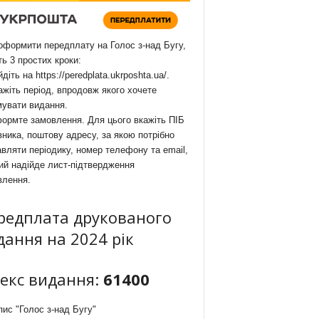
формити передплату на Голос з-над Бугу,
ть 3 простих кроки:
йдіть на
https://peredplata.ukrposhta.ua/
.
ажіть період, впродовж якого хочете
мувати видання.
ормте замовлення. Для цього вкажіть ПІБ
ника, поштову адресу, за якою потрібно
вляти періодику, номер телефону та email,
ий надійде лист-підтвердження
влення.
редплата друкованого
дання на 2024 рік
декс видання:
61400
ис "Голос з-над Бугу"