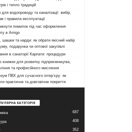
рів і тепло традицій
 для водопроводу та каналізації: вибір,
ж і правила експлуатації
никнути помилок під час оформлення
ту в Amigo
 шашки та нарди: як обрати якісний набір
ому, подарунка чи оптової закупівлі
ання в санаторії Карпати: процедури
с-книжки для розвитку підприємництва,
ління та професійного мислення
еум ПВХ для сучасного інтер’єру: як
ти практичне та довговічне покриття
ПУЛЯРНА КАТЕГОРІЯ
687
міка
408
тура
352
т