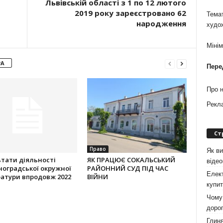
Львівській області з 1 по 12 лютого
2019 року зареєстровано 62
Темат
народження
худо
Міні
РА
Пере
Про 
Рекл
Ст
Право
Як ви
тати діяльності
ЯК ПРАЦЮЄ СОКАЛЬСЬКИЙ
віде
оградської окружної
РАЙОННИЙ СУД ПІД ЧАС
Елект
атури впродовж 2022
ВІЙНИ
купит
Чому 
дорог
Глиня