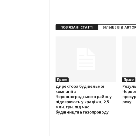
ПОВ'ЯЗАНІ СТАТТІ
БІЛЬШЕ ВІД АВТО
Право
Право
Директора будівельної
Резуль
компанії з
Червон
Червоноградського району
прокур
підозрюють у крадіжці 2,5
року
млн. грн. під час
будівництва газопроводу