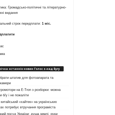
ика: Громадсько-політичні та літературно-
жні видання
мальний строк передплати:
1 міс.
дплатити
нас
ама
річка останніх новин Голос з-над Бугу
брати штатив для фотоапарата та
окамери
ромотори на E-Tron з розборки: можна
и б/у і не пожаліти
китайський «хайтек» на українських
ах потребує втручання програміста
ний посуд України: душа землі, руки