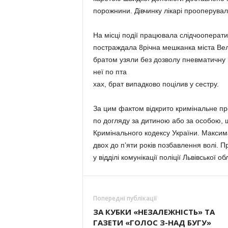
порожнини. Дівчинку лікарі прооперували
На місці події працювала слідчооперат
постраждала 8річна мешканка міста Вел
братом узяли без дозволу пневматичну г
неї по пта
хах, брат випадково поцілив у сестру.
За цим фактом відкрито кримінальне про
по догляду за дитиною або за особою, щ
Кримінального кодексу України. Максима
двох до п’яти років позбавлення волі. 
у відділі комунікації поліції Львівської об
Попередні публікації
ЗА КУБКИ «НЕЗАЛЕЖНІСТЬ» ТА
ГАЗЕТИ «ГОЛОС З-НАД БУГУ»