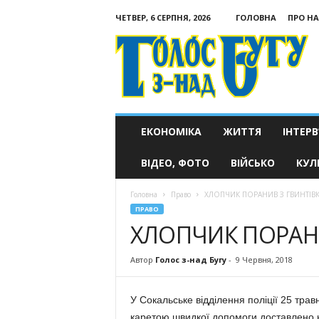
ЧЕТВЕР, 6 СЕРПНЯ, 2026
ГОЛОВНА
ПРО НА
Голос
з-
над
Бугу
ЕКОНОМІКА
ЖИТТЯ
ІНТЕРВ
ВІДЕО, ФОТО
ВІЙСЬКО
КУЛ
Головна
Право
ХЛОПЧИК ПОРАНИВ З ГВИНТІВК
ПРАВО
ХЛОПЧИК ПОРАНИ
Автор
Голос з-над Бугу
-
9 Червня, 2018
У Сокальське відділення поліції 25 тра
каретою швидкої допомоги доставлено 