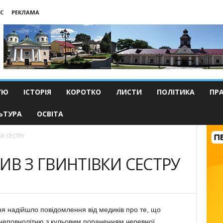
С
РЕКЛАМА
’Ю
ІСТОРІЯ
КОРОТКО
ЛИСТИ
ПОЛІТИКА
ПР
ЬТУРА
ОСВІТА
И СЕСТРУ
В З ГВИНТІВКИ СЕСТРУ
вня надійшло повідомлення від медиків про те, що
неповнолітню з кульовим пораненням черевної