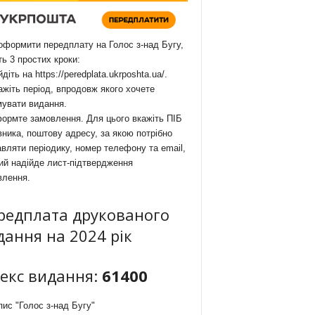
формити передплату на Голос з-над Бугу,
ть 3 простих кроки:
йдіть на
https://peredplata.ukrposhta.ua/
.
ажіть період, впродовж якого хочете
мувати видання.
ормте замовлення. Для цього вкажіть ПІБ
ника, поштову адресу, за якою потрібно
вляти періодику, номер телефону та email,
ий надійде лист-підтвердження
влення.
редплата друкованого
дання на 2024 рік
декс видання:
61400
ис "Голос з-над Бугу"