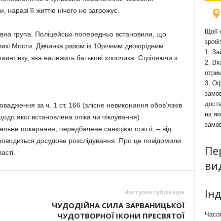
, наразі її життю нічого не загрожує.
Щоб о
ивна група. Поліцейські попередньо встановили, що
зробі
икі Мости. Дівчинка разом із 10річним двоюрідним
1. За
винтівку, яка належить батькові хлопчика. Стріляючи з
2. Вк
отри
3. Оф
замов
доста
вадження за ч. 1 ст. 166 (злісне невиконання обов’язків
на як
одо якої встановлена опіка чи піклування)
замо
льне покарання, передбачене санкцією статті, – від
Проводиться досудове розслідування. Про це повідомили
Пе
ласті.
ви
Ін
Наступна публікація
ЧУДОДІЙНА СИЛА ЗАРВАНИЦЬКОЇ
ЧУДОТВОРНОЇ ІКОНИ ПРЕСВЯТОЇ
Часоп