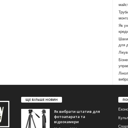
майст
Труби
монта
Як у
креди
Шахи,
для д
Лікув
Бізне
управ
Лінол
вибра
ЩЕ БІЛЬШЕ НОВИН
ПО
Еконо
Як вибрати штатив для
фотоапарата та
Куль
відеокамери
Спор