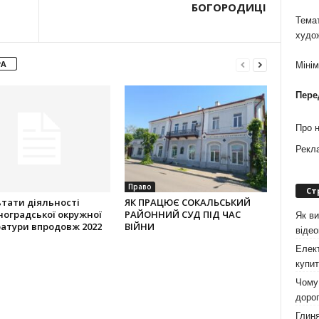
БОГОРОДИЦІ
Темат
худо
РА
Міні
Пере
Про 
Рекл
Право
Ст
тати діяльності
ЯК ПРАЦЮЄ СОКАЛЬСЬКИЙ
оградської окружної
РАЙОННИЙ СУД ПІД ЧАС
Як ви
атури впродовж 2022
ВІЙНИ
віде
Елект
купит
Чому 
дорог
Глиня