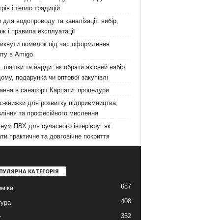
рів і тепло традицій
 для водопроводу та каналізації: вибір,
ж і правила експлуатації
никнути помилок під час оформлення
ту в Amigo
 шашки та нарди: як обрати якісний набір
ому, подарунка чи оптової закупівлі
ання в санаторії Карпати: процедури
с-книжки для розвитку підприємництва,
ління та професійного мислення
еум ПВХ для сучасного інтер’єру: як
ти практичне та довговічне покриття
ПУЛЯРНА КАТЕГОРІЯ
687
міка
408
тура
352
т