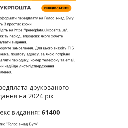
формити передплату на Голос з-над Бугу,
ть 3 простих кроки:
йдіть на
https://peredplata.ukrposhta.ua/
.
ажіть період, впродовж якого хочете
мувати видання.
ормте замовлення. Для цього вкажіть ПІБ
ника, поштову адресу, за якою потрібно
вляти періодику, номер телефону та email,
ий надійде лист-підтвердження
влення.
редплата друкованого
дання на 2024 рік
декс видання:
61400
ис "Голос з-над Бугу"