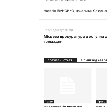
Наталія ІВАНОЙКО, начальник Сокальськ
Попередні публікації
Місцева прокуратура доступна 
громадян
ПОВ'ЯЗАНІ СТАТТІ
БІЛЬШЕ ВІД АВТО
Право
Право
Директора будівельної
Резуль