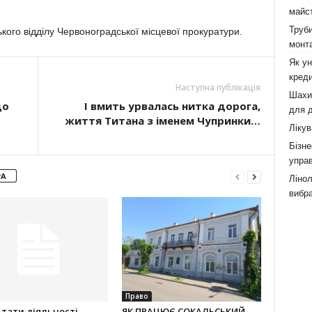
майст
Труби
ого відділу Червоноградської місцевої прокуратури.
монта
Як у
креди
Наступна публікація
Шахи,
до
І вмить урвалась нитка дорога,
для д
життя Титана з іменем Чупринки…
Лікув
Бізне
управ
РА
Лінол
вибра
Право
тати діяльності
ЯК ПРАЦЮЄ СОКАЛЬСЬКИЙ