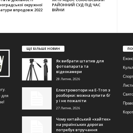
оградської окружної
РАЙОННИЙ СУД ПІД ЧАС
атури впродовж 2022
ВІЙНИ
ЩЕ БІЛЬШЕ НОВИН
ПО
Еконо
Як вибрати штатив для
фотоапарата та
Куль
відеокамери
Спор
28 Липня, 2026
Лист
Електромотори на E-Tron з
гу.
Свят
розборки: можна купити б/
е для
у і не пожаліти
ве!
Прав
27 Липня, 2026
Корот
Чому китайський «хайтек»
на українських дорогах
потребує втручання