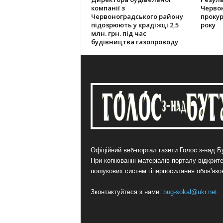
компанії з
Червон
Червоноградського району
прокур
підозрюють у крадіжці 2,5
року
млн. грн. під час
будівництва газопроводу
Офіційний веб-портал газети Голос з-над Бу
При копіюванні матеріалів порталу відкрит
пошукових систем гіперпосилання обов'язо
Зконтактуйтеся з нами:
bug-sokal@ukr.net