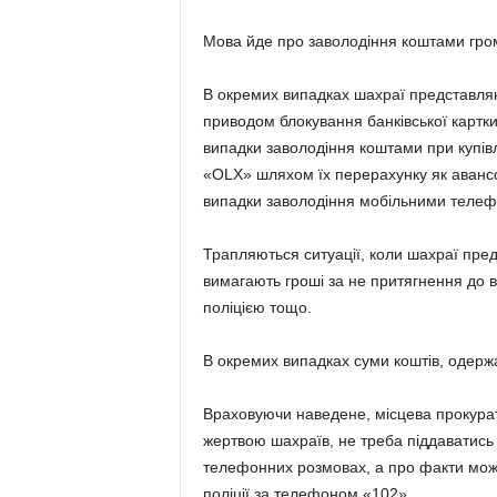
Мова йде про заволодіння коштами гро
В окремих випадках шахраї представляю
приводом блокування банківської картки
випадки заволодіння коштами при купівлі
«OLX» шляхом їх перерахунку як авансо
випадки заволодіння мобільними телеф
Трапляються ситуації, коли шахраї пред
вимагають гроші за не притягнення до в
поліцією тощо.
В окремих випадках суми коштів, одерж
Враховуючи наведене, місцева прокурат
жертвою шахраїв, не треба піддаватись п
телефонних розмовах, а про факти мож
поліції за телефоном «102».