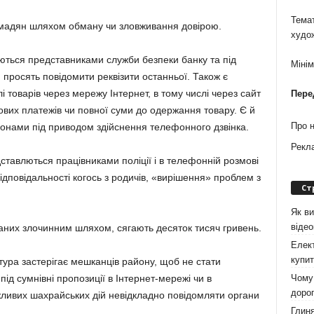
Темат
мадян шляхом обману чи зловживання довірою.
худо
ться представниками служби безпеки банку та під
Міні
 просять повідомити реквізити останньої. Також є
 товарів через мережу Інтернет, в тому числі через сайт
Пере
вих платежів чи повної суми до одержання товару. Є й
Про 
онами під приводом здійснення телефонного дзвінка.
Рекл
ставлються працівниками поліції і в телефонній розмові
ідповідальності когось з родичів, «вирішення» проблем з
Ст
Як ви
віде
аних злочинним шляхом, сягають десяток тисяч гривень.
Елект
купит
ура застерігає мешканців району, щоб не стати
Чому 
ід сумнівні пропозиції в Інтернет-мережі чи в
дорог
ливих шахрайських дій невідкладно повідомляти органи
Глиня