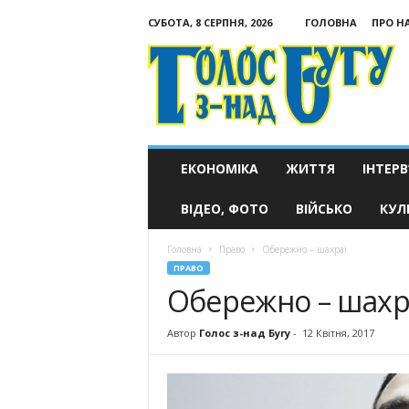
СУБОТА, 8 СЕРПНЯ, 2026
ГОЛОВНА
ПРО Н
Голос
з-
над
Бугу
ЕКОНОМІКА
ЖИТТЯ
ІНТЕРВ
ВІДЕО, ФОТО
ВІЙСЬКО
КУЛ
Головна
Право
Обережно – шахраї
ПРАВО
Обережно – шахр
Автор
Голос з-над Бугу
-
12 Квітня, 2017