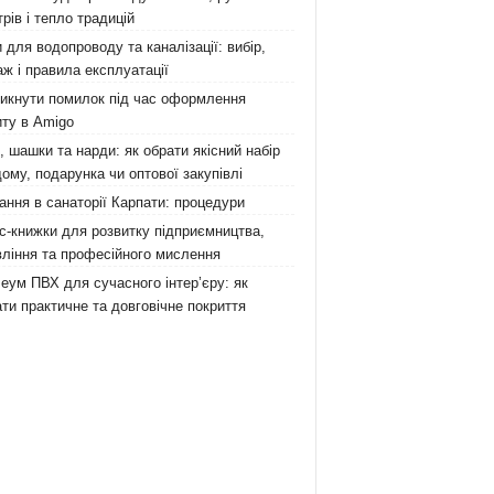
рів і тепло традицій
 для водопроводу та каналізації: вибір,
ж і правила експлуатації
никнути помилок під час оформлення
ту в Amigo
 шашки та нарди: як обрати якісний набір
ому, подарунка чи оптової закупівлі
ання в санаторії Карпати: процедури
с-книжки для розвитку підприємництва,
ління та професійного мислення
еум ПВХ для сучасного інтер’єру: як
ти практичне та довговічне покриття