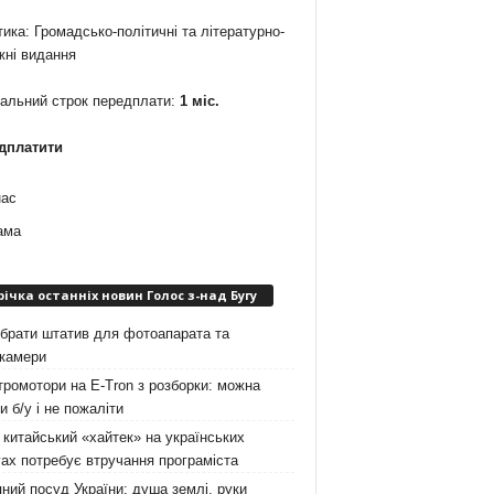
ика: Громадсько-політичні та літературно-
жні видання
мальний строк передплати:
1 міс.
дплатити
нас
ама
річка останніх новин Голос з-над Бугу
брати штатив для фотоапарата та
окамери
ромотори на E-Tron з розборки: можна
и б/у і не пожаліти
китайський «хайтек» на українських
ах потребує втручання програміста
ний посуд України: душа землі, руки