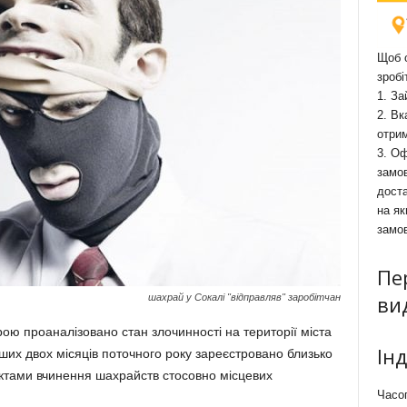
Щоб о
зробі
1. За
2. Вк
отри
3. Оф
замов
доста
на як
замо
Пе
ви
шахрай у Сокалі "відправляв" заробітчан
ю проаналізовано стан злочинності на території міста
Ін
их двох місяців поточного року зареєстровано близько
ктами вчинення шахрайств стосовно місцевих
Часоп