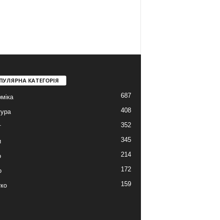
ПУЛЯРНА КАТЕГОРІЯ
687
міка
408
тура
352
т
345
и
214
о
172
о
159
ко