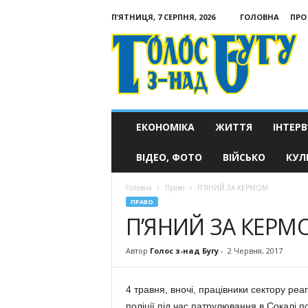
П’ЯТНИЦЯ, 7 СЕРПНЯ, 2026
ГОЛОВНА
ПРО
Голос
з-
над
Бугу
ЕКОНОМІКА
ЖИТТЯ
ІНТЕРВ
ВІДЕО, ФОТО
ВІЙСЬКО
КУЛ
Головна
Право
П’ЯНИЙ ЗА КЕРМОМ
ПРАВО
П’ЯНИЙ ЗА КЕРМ
Автор
Голос з-над Бугу
-
2 Червня, 2017
4 травня, вночі, працівники сектору реа
поліції під час патрулювання в Сокалі 