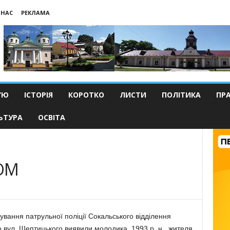
 НАС
РЕКЛАМА
’Ю
ІСТОРІЯ
КОРОТКО
ЛИСТИ
ПОЛІТИКА
ПР
ЬТУРА
ОСВІТА
ОМ
гування патрульної поліції Сокальського відділення
по вул. Шептицького виявили молодика, 1993 р. н., жителя