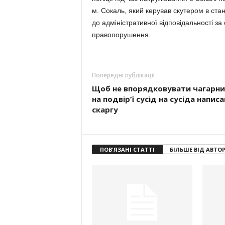
м. Сокаль, який керував скутером в ста
до адміністративної відповідальності за
правопорушення.
Попередні публікації
Щоб не впорядковувати чагарн
на подвір’ї сусід на сусіда написа
скаргу
ПОВ'ЯЗАНІ СТАТТІ
БІЛЬШЕ ВІД АВТО