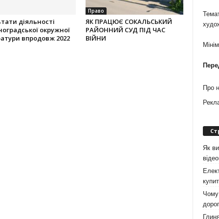
Право
Темат
тати діяльності
ЯК ПРАЦЮЄ СОКАЛЬСЬКИЙ
худо
оградської окружної
РАЙОННИЙ СУД ПІД ЧАС
атури впродовж 2022
ВІЙНИ
Міні
Пере
Про 
Рекл
Ст
Як ви
віде
Елект
купит
Чому 
дорог
Глиня