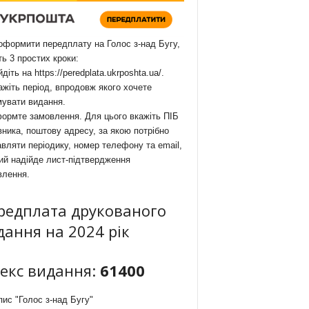
формити передплату на Голос з-над Бугу,
ть 3 простих кроки:
йдіть на
https://peredplata.ukrposhta.ua/
.
ажіть період, впродовж якого хочете
мувати видання.
ормте замовлення. Для цього вкажіть ПІБ
ника, поштову адресу, за якою потрібно
вляти періодику, номер телефону та email,
ий надійде лист-підтвердження
влення.
редплата друкованого
дання на 2024 рік
декс видання:
61400
ис "Голос з-над Бугу"