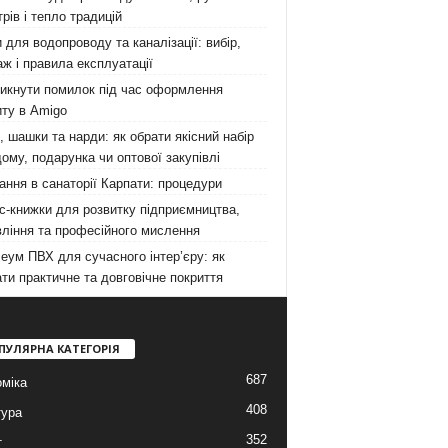
рів і тепло традицій
 для водопроводу та каналізації: вибір,
ж і правила експлуатації
никнути помилок під час оформлення
ту в Amigo
 шашки та нарди: як обрати якісний набір
ому, подарунка чи оптової закупівлі
ання в санаторії Карпати: процедури
с-книжки для розвитку підприємництва,
ління та професійного мислення
еум ПВХ для сучасного інтер’єру: як
ти практичне та довговічне покриття
ПУЛЯРНА КАТЕГОРІЯ
687
міка
408
тура
352
т