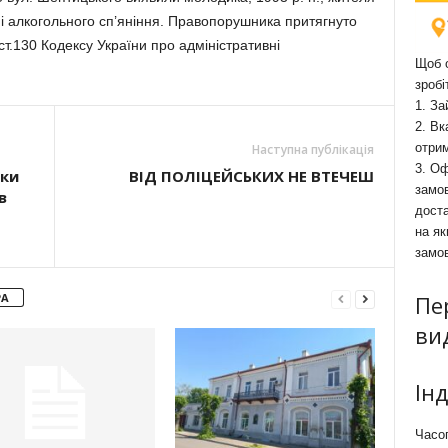
ні алкогольного сп’яніння. Правопорушника притягнуто
 ст.130 Кодексу України про адміністративні
Щоб о
зробі
1. За
2. Вк
отри
Наступна публікація
3. Оф
ики
ВІД ПОЛІЦЕЙСЬКИХ НЕ ВТЕЧЕШ
замов
в
доста
на як
замо
РА
Пе
ви
Ін
Часоп