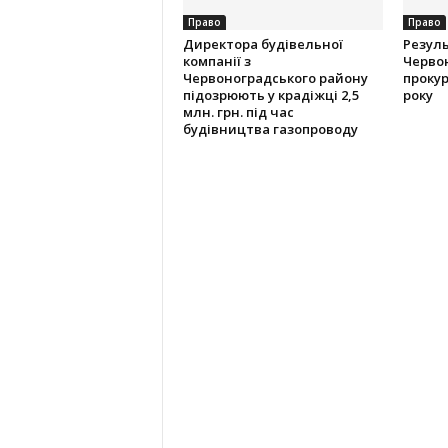
Право
Право
Директора будівельної
Резуль
компанії з
Червон
Червоноградського району
прокур
підозрюють у крадіжці 2,5
року
млн. грн. під час
будівництва газопроводу