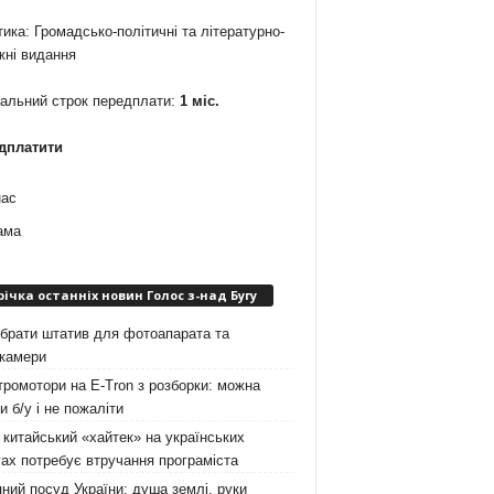
ика: Громадсько-політичні та літературно-
жні видання
мальний строк передплати:
1 міс.
дплатити
нас
ама
річка останніх новин Голос з-над Бугу
брати штатив для фотоапарата та
окамери
ромотори на E-Tron з розборки: можна
и б/у і не пожаліти
китайський «хайтек» на українських
ах потребує втручання програміста
ний посуд України: душа землі, руки