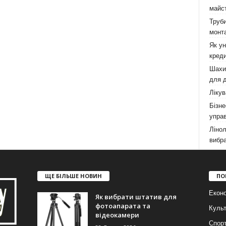
майст
Труби
монта
Як у
креди
Шахи,
для д
Лікув
Бізне
управ
Лінол
вибра
ЩЕ БІЛЬШЕ НОВИН
ПО
Еконо
Як вибрати штатив для
фотоапарата та
Куль
відеокамери
Спор