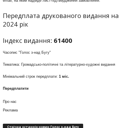
email, на який надійде лист-підтвердження замовлення.
Передплата друкованого видання на
2024 рік
Індекс видання:
61400
Часопис "Голос з-над Бугу"
Тематика: Громадсько-політичні та літературно-художні видання
Мінімальний строк передплати:
1 міс.
Передплатити
Про нас
Реклама
Стрічка останніх новин Голос з-над Бугу