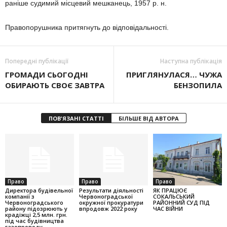
раніше судимий місцевий мешканець, 1957 р. н.
Правопорушника притягнуть до відповідальності.
Попередні публікації
Наступна публікація
ГРОМАДИ СЬОГОДНІ
ПРИГЛЯНУЛАСЯ… ЧУЖА
ОБИРАЮТЬ СВОЄ ЗАВТРА
БЕНЗОПИЛА
ПОВ'ЯЗАНІ СТАТТІ
БІЛЬШЕ ВІД АВТОРА
Право
Право
Право
Директора будівельної
Результати діяльності
ЯК ПРАЦЮЄ
компанії з
Червоноградської
СОКАЛЬСЬКИЙ
Червоноградського
окружної прокуратури
РАЙОННИЙ СУД ПІД
району підозрюють у
впродовж 2022 року
ЧАС ВІЙНИ
крадіжці 2,5 млн. грн.
під час будівництва
газопроводу