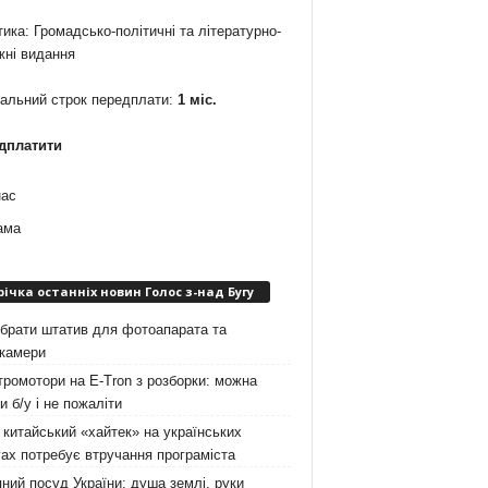
ика: Громадсько-політичні та літературно-
жні видання
мальний строк передплати:
1 міс.
дплатити
нас
ама
річка останніх новин Голос з-над Бугу
брати штатив для фотоапарата та
окамери
ромотори на E-Tron з розборки: можна
и б/у і не пожаліти
китайський «хайтек» на українських
ах потребує втручання програміста
ний посуд України: душа землі, руки