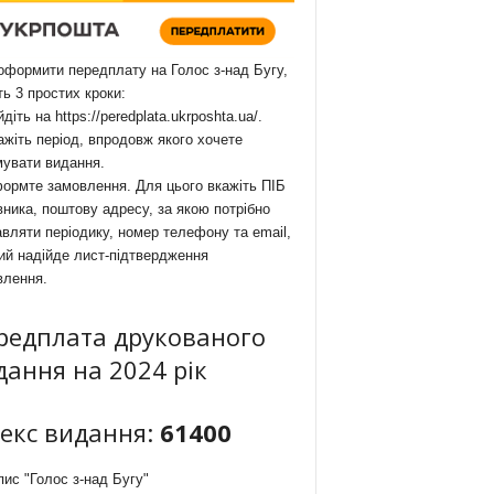
формити передплату на Голос з-над Бугу,
ть 3 простих кроки:
йдіть на
https://peredplata.ukrposhta.ua/
.
ажіть період, впродовж якого хочете
мувати видання.
ормте замовлення. Для цього вкажіть ПІБ
ника, поштову адресу, за якою потрібно
вляти періодику, номер телефону та email,
ий надійде лист-підтвердження
влення.
редплата друкованого
дання на 2024 рік
декс видання:
61400
ис "Голос з-над Бугу"