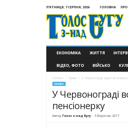
П’ЯТНИЦЯ, 7 СЕРПНЯ, 2026
ГОЛОВНА
ПРО
Голос
з-
над
Бугу
ЕКОНОМІКА
ЖИТТЯ
ІНТЕРВ
ВІДЕО, ФОТО
ВІЙСЬКО
КУЛ
Головна
Право
У Червонограді водій легковика 
ПРАВО
У Червонограді в
пенсіонерку
Автор
Голос з-над Бугу
-
5 Вересня, 2017