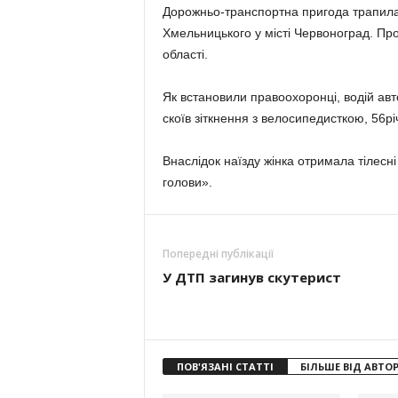
Дорожньо-транспортна пригода трапилас
Хмельницького у місті Червоноград. Про ц
області.
Як встановили правоохоронці, водій ав
скоїв зіткнення з велосипедисткою, 56р
Внаслідок наїзду жінка отримала тілесні
голови».
Попередні публікації
У ДТП загинув скутерист
ПОВ'ЯЗАНІ СТАТТІ
БІЛЬШЕ ВІД АВТО