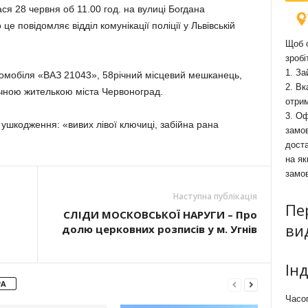
я 28 червня об 11.00 год. на вулиці Богдана
е повідомляє відділ комунікації поліції у Львівській
Щоб о
зробі
1. За
томобіля «ВАЗ 21043», 58річний місцевий мешканець,
2. Вк
ічною жителькою міста Червоноград.
отри
3. Оф
 ушкодження: «вивих лівої ключиці, забійна рана
замов
доста
на як
замо
Наступна публікація
Пе
СЛІДИ МОСКОВСЬКОЇ НАРУГИ – Про
ви
долю церковних розписів у м. Угнів
Ін
РА
Часоп