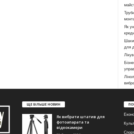
майст
Труби
монта
Як у
креди
Шахи,
для д
Лікув
Бізне
управ
Лінол
вибра
ЩЕ БІЛЬШЕ НОВИН
ПО
Еконо
Як вибрати штатив для
фотоапарата та
Куль
відеокамери
Спор