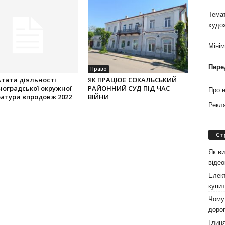
Темат
худо
Міні
Пере
Право
тати діяльності
ЯК ПРАЦЮЄ СОКАЛЬСЬКИЙ
оградської окружної
РАЙОННИЙ СУД ПІД ЧАС
Про 
атури впродовж 2022
ВІЙНИ
Рекл
Ст
Як ви
віде
Елект
купит
Чому 
дорог
Глиня