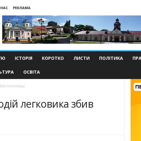
 НАС
РЕКЛАМА
’Ю
ІСТОРІЯ
КОРОТКО
ЛИСТИ
ПОЛІТИКА
ПР
ЬТУРА
ОСВІТА
збив пенсіонерку
одій легковика збив