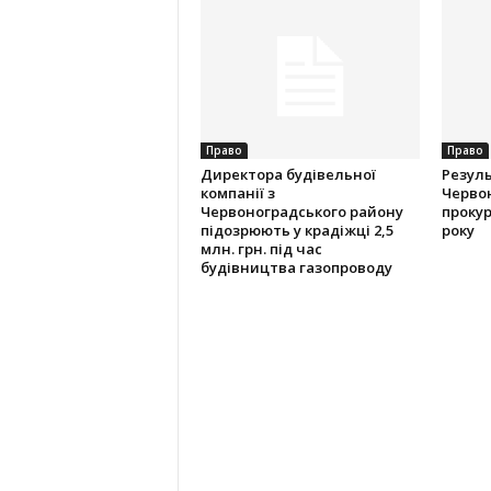
Право
Право
Директора будівельної
Резуль
компанії з
Червон
Червоноградського району
прокур
підозрюють у крадіжці 2,5
року
млн. грн. під час
будівництва газопроводу