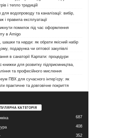
рів і тепло традицій
 для водопроводу та каналізації: вибір,
ж і правила експлуатації
никнути помилок під час оформлення
ту в Amigo
 шашки та нарди: як обрати якісний набір
ому, подарунка чи оптової закупівлі
ання в санаторії Карпати: процедури
с-книжки для розвитку підприємництва,
ління та професійного мислення
еум ПВХ для сучасного інтер’єру: як
ти практичне та довговічне покриття
ПУЛЯРНА КАТЕГОРІЯ
687
міка
408
тура
352
т