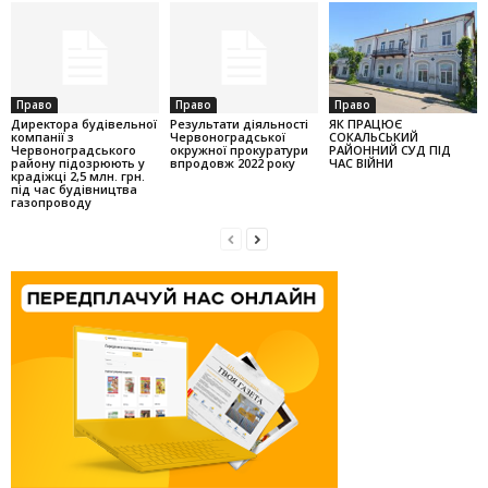
Право
Право
Право
Директора будівельної
Результати діяльності
ЯК ПРАЦЮЄ
компанії з
Червоноградської
СОКАЛЬСЬКИЙ
Червоноградського
окружної прокуратури
РАЙОННИЙ СУД ПІД
району підозрюють у
впродовж 2022 року
ЧАС ВІЙНИ
крадіжці 2,5 млн. грн.
під час будівництва
газопроводу