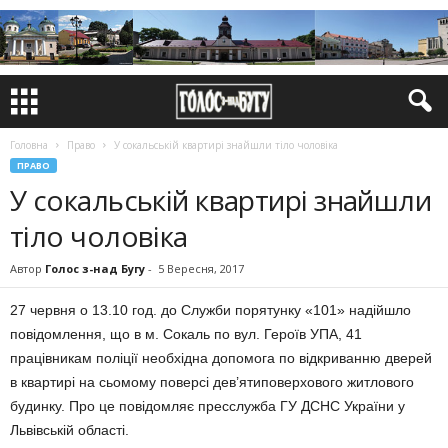
Головна
Право
У cокальській квартирі знайшли тіло чоловіка
ПРАВО
У cокальській квартирі знайшли
тіло чоловіка
Автор
Голос з-над Бугу
-
5 Вересня, 2017
27 червня о 13.10 год. до Служби порятунку «101» надійшло
повідомлення, що в м. Сокаль по вул. Героїв УПА, 41
працівникам поліції необхідна допомога по відкриванню дверей
в квартирі на сьомому поверсі дев’ятиповерхового житлового
будинку. Про це повідомляє пресслужба ГУ ДСНС України у
Львівській області.