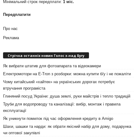
Мінімальний строк передплати:
1 міс.
Передплатити
Про нас
Реклама
Стрічка останніх новин Голос з-над Бугу
Як вибрати штатив для фотоапарата та відеокамери
Електромотори на E-Tron з розборки: можна купити б/у і не пожаліти
Чому китайський «хайтек» на українських дорогах потребує
втручання програміста
Глиняний посуд України: душа землі, руки майстрів і тепло традицій
Труби для водопроводу та каналізації: вибір, монтаж і правила
експлуатації
Як уникнути помилок під час оформлення кредиту в Amigo
Шахи, шашки та нарди: як обрати якісний набір для дому, подарунка
чи оптової закупівлі