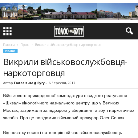
Головна
Право
Викрили військовослужбовця-наркоторговця
ПРАВО
Викрили військовослужбовця-
наркоторговця
Автор
Голос з-над Бугу
-
6 Вересня, 2017
Військового прикордонної комендатури швидкого реагування
«Шквал» кінологічного навчального центру, що у Великих
Мостах, затримали за підозрою у зберіганні та збуті наркотичних
засобів. Про це повідомив військовий прокурор Олег Сенюк.
Від початку весни і по теперішній час військовослужбовець