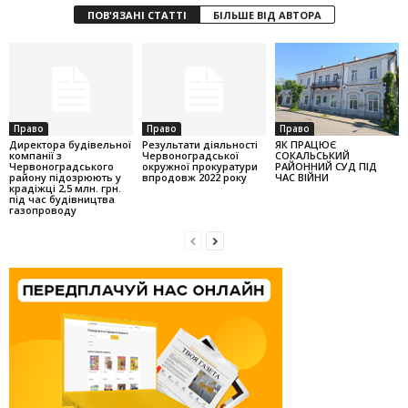
ПОВ'ЯЗАНІ СТАТТІ
БІЛЬШЕ ВІД АВТОРА
Право
Право
Право
Директора будівельної
Результати діяльності
ЯК ПРАЦЮЄ
компанії з
Червоноградської
СОКАЛЬСЬКИЙ
Червоноградського
окружної прокуратури
РАЙОННИЙ СУД ПІД
району підозрюють у
впродовж 2022 року
ЧАС ВІЙНИ
крадіжці 2,5 млн. грн.
під час будівництва
газопроводу