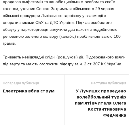
продавав амфетамін та канабіс цивільним особам та своїм
колегам, уточнив Сенюк. Затримали військового 29 червня
військові прокурори Львівського гарнізону у взаємодії з
оперативниками СБУ та ДПС України. Під час особистого
обшуку у наркоторговця вилучили два пакети з подрібненою
речовиною зеленого кольору (канабіс) приблизною вагою 100
грамів.
Тривають невідкладні слідчі (розшукові) дії. Підозрюваного взяли
під варту та мають оголосити підозру за ч. 2 ст. 307 КК України.
Попередні публікації
Наступна публікація
Електрика вбив струм
У Лучицях проведено
волейбольний турнір
пам’яті вчителя Олега
Костянтиновича
Федченка