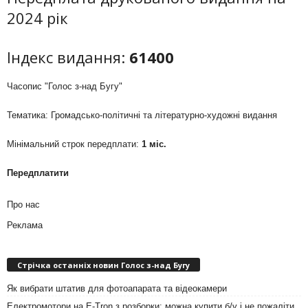
2024 рік
Індекс видання:
61400
Часопис "Голос з-над Бугу"
Тематика: Громадсько-політичні та літературно-художні видання
Мінімальний строк передплати:
1 міс.
Передплатити
Про нас
Реклама
Стрічка останніх новин Голос з-над Бугу
Як вибрати штатив для фотоапарата та відеокамери
Електромотори на E-Tron з розборки: можна купити б/у і не пожаліти