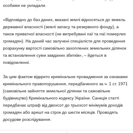
особами не укладали.
«Відповідно до баз даних, вказані землі відносяться до земель
державної власності (землі запасу та резервного фонду), а
також приватної власності (не витребувані паї та паї померлих
громадян). На даний час залучені спеціалісти для проведення
розрахунку вартості самовільно захоплених земельних ділянок
та встановлення суми завданих збитків», – йдеться в
повідомленні.
За цим фактом відкрито кримінальне провадження за ознаками
кримінального правопорушення, передбаченого за ч. 1 ст. 1971
(самовільне зайняття земельної ділянки та самовільне
будівництво) Кримінального кодексу України. Санкція статті
передбачає штраф від двохсот до трьохсот мінімумів доходів
громадян або арешт на строк до шести місяців. Проводять
досудове розслідування.