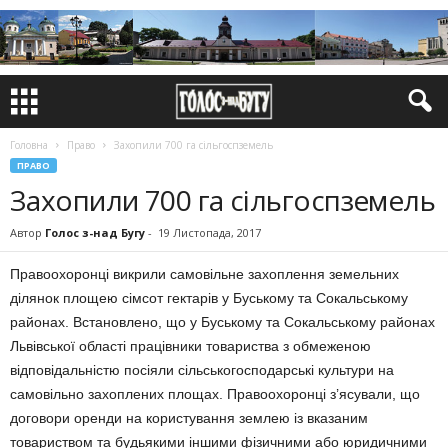
Головна
Право
Захопили 700 га сільгоспземель
ПРАВО
Захопили 700 га сільгоспземель
Автор
Голос з-над Бугу
-
19 Листопада, 2017
Правоохоронці викрили самовільне захоплення земельних
ділянок площею сімсот гектарів у Буському та Сокальському
районах. Встановлено, що у Буському та Сокальському районах
Львівської області працівники товариства з обмеженою
відповідальністю посіяли сільськогосподарські культури на
самовільно захоплених площах. Правоохоронці з’ясували, що
договори оренди на користування землею із вказаним
товариством та будьякими іншими фізичними або юридичними