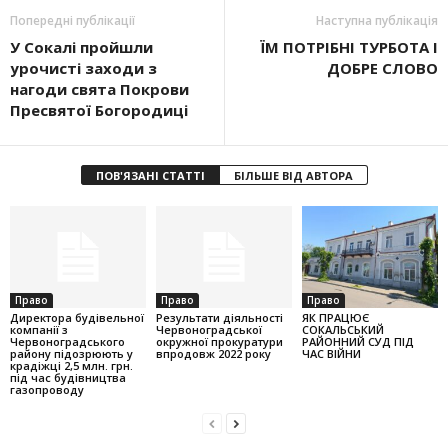
Попередні публікації
Наступна публікація
У Сокалі пройшли
ЇМ ПОТРІБНІ ТУРБОТА І
урочисті заходи з
ДОБРЕ СЛОВО
нагоди свята Покрови
Пресвятої Богородиці
ПОВ'ЯЗАНІ СТАТТІ
БІЛЬШЕ ВІД АВТОРА
Право
Право
Право
Директора будівельної
Результати діяльності
ЯК ПРАЦЮЄ
компанії з
Червоноградської
СОКАЛЬСЬКИЙ
Червоноградського
окружної прокуратури
РАЙОННИЙ СУД ПІД
району підозрюють у
впродовж 2022 року
ЧАС ВІЙНИ
крадіжці 2,5 млн. грн.
під час будівництва
газопроводу