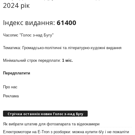
2024 рік
Індекс видання:
61400
Часопис "Голос з-над Бугу"
Тематика: Громадсько-політичні та літературно-художні видання
Мінімальний строк передплати:
1 міс.
Передплатити
Про нас
Реклама
Стрічка останніх новин Голос з-над Бугу
Як вибрати штатив для фотоапарата та відеокамери
Електромотори на E-Tron з розборки: можна купити б/у і не пожаліти