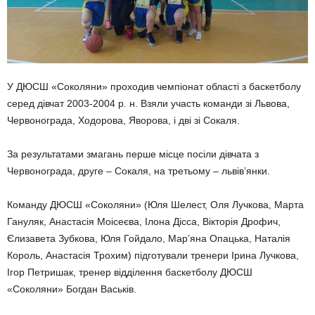
У ДЮСШ «Соколяни» проходив чемпіонат області з баскетболу
серед дівчат 2003-2004 р. н. Взяли участь команди зі Львова,
Червонограда, Ходорова, Яворова, і дві зі Сокаля.
За результатами змагань перше місце посіли дівчата з
Червонограда, друге – Сокаля, на третьому – львів’янки.
Команду ДЮСШ «Соколяни» (Юля Шелест, Оля Лучкова, Марта
Гануляк, Анастасія Моісеєва, Ілона Дісса, Вікторія Дрофич,
Єлизавета Зубкова, Юля Гойдало, Мар’яна Опацька, Наталія
Король, Анастасія Трохим) підготували тренери Ірина Лучкова,
Ігор Петришак, тренер відділення баскетболу ДЮСШ
«Соколяни» Богдан Васьків.