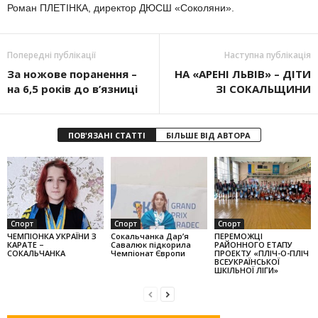
Роман ПЛЕТІНКА, директор ДЮСШ «Соколяни».
Попередні публікації
Наступна публікація
За ножове поранення –
НА «АРЕНІ ЛЬВІВ» – ДІТИ
на 6,5 років до в’язниці
ЗІ СОКАЛЬЩИНИ
ПОВ'ЯЗАНІ СТАТТІ
БІЛЬШЕ ВІД АВТОРА
Спорт
Спорт
Спорт
ЧЕМПІОНКА УКРАЇНИ З
Сокальчанка Дар’я
ПЕРЕМОЖЦІ
КАРАТЕ –
Савалюк підкорила
РАЙОННОГО ЕТАПУ
СОКАЛЬЧАНКА
Чемпіонат Європи
ПРОЕКТУ «ПЛІЧ-О-ПЛІЧ
ВСЕУКРАЇНСЬКОЇ
ШКІЛЬНОЇ ЛІГИ»