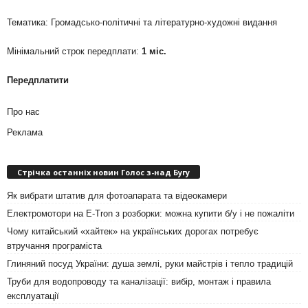
Тематика: Громадсько-політичні та літературно-художні видання
Мінімальний строк передплати:
1 міс.
Передплатити
Про нас
Реклама
Стрічка останніх новин Голос з-над Бугу
Як вибрати штатив для фотоапарата та відеокамери
Електромотори на E-Tron з розборки: можна купити б/у і не пожаліти
Чому китайський «хайтек» на українських дорогах потребує
втручання програміста
Глиняний посуд України: душа землі, руки майстрів і тепло традицій
Труби для водопроводу та каналізації: вибір, монтаж і правила
експлуатації