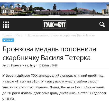
Головна
Спорт
Бронзова медаль поповнила скарбничку Василя Тетерка
СПОРТ
Бронзова медаль поповнила
скарбничку Василя Тетерка
Автор
Голос з-над Бугу
-
10 Квітня, 2018
У Бресті відбувся XXX міжнародний легкоатлетичний пробіг під
назвою «Пам’ять2018». У ньому взяли участь майже сімсот
учасників з Білорусі, України, Литви, Латвії та Росії. Спортсмени
до 20 років долали двокілометрову дистанцію, а старші і дорослі
у 10 км.