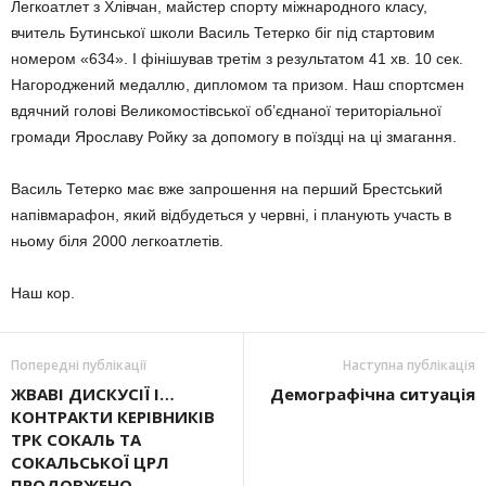
Легкоатлет з Хлівчан, майстер спорту міжнародного класу,
вчитель Бутинської школи Василь Тетерко біг під стартовим
номером «634». І фінішував третім з результатом 41 хв. 10 сек.
Нагороджений медаллю, дипломом та призом. Наш спортсмен
вдячний голові Великомостівської об’єднаної територіальної
громади Ярославу Ройку за допомогу в поїздці на ці змагання.
Василь Тетерко має вже запрошення на перший Брестський
напівмарафон, який відбудеться у червні, і планують участь в
ньому біля 2000 легкоатлетів.
Наш кор.
Попередні публікації
Наступна публікація
ЖВАВІ ДИСКУСІЇ І…
Демографічна ситуація
КОНТРАКТИ КЕРІВНИКІВ
ТРК СОКАЛЬ ТА
СОКАЛЬСЬКОЇ ЦРЛ
ПРОДОВЖЕНО