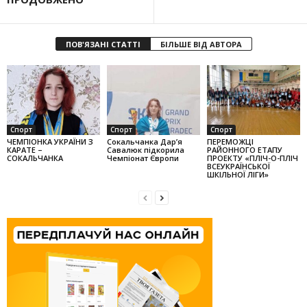
ПОВ'ЯЗАНІ СТАТТІ
БІЛЬШЕ ВІД АВТОРА
Спорт
Спорт
Спорт
ЧЕМПІОНКА УКРАЇНИ З
Сокальчанка Дар’я
ПЕРЕМОЖЦІ
КАРАТЕ –
Савалюк підкорила
РАЙОННОГО ЕТАПУ
СОКАЛЬЧАНКА
Чемпіонат Європи
ПРОЕКТУ «ПЛІЧ-О-ПЛІЧ
ВСЕУКРАЇНСЬКОЇ
ШКІЛЬНОЇ ЛІГИ»