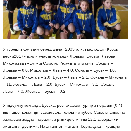
У турнірі з футзалу серед дівчат 2003 р. н. і молодші «Кубок
весни2017» взяли участь команди Жовкви, Буська, Львова,
Миколаєва і «Буг» зі Сокаля. Результати матчів: Сокаль –
Жовква – 0:0, Миколаїв – Львів – 4:0, Сокаль – Буськ – 4:0,
Жовква – Миколаїв – 2:0, Буськ – Львів – 2:1, Сокаль – Миколаїв
– 11, Жовква – Львів – 2:0, Буськ – Миколаїв – 3:1, Сокаль –
Львів – 7:0, Жовква – Буськ – 0:2.
У підсумку команда Буська, розпочавши турнір з поразки (0:4)
від нашої команди, завоювала головний кубок. Сокальчанки, не
зазнавши жодної поразки, з різницею м’ячів 12:1 завершили
змагання другими. Наш капітан Наталія Корнацька – кращий