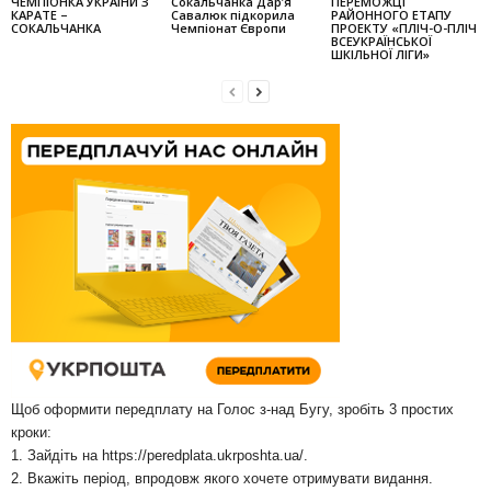
ЧЕМПІОНКА УКРАЇНИ З
Сокальчанка Дар’я
ПЕРЕМОЖЦІ
КАРАТЕ –
Савалюк підкорила
РАЙОННОГО ЕТАПУ
СОКАЛЬЧАНКА
Чемпіонат Європи
ПРОЕКТУ «ПЛІЧ-О-ПЛІЧ
ВСЕУКРАЇНСЬКОЇ
ШКІЛЬНОЇ ЛІГИ»
Щоб оформити передплату на Голос з-над Бугу, зробіть 3 простих
кроки:
1. Зайдіть на
https://peredplata.ukrposhta.ua/
.
2. Вкажіть період, впродовж якого хочете отримувати видання.