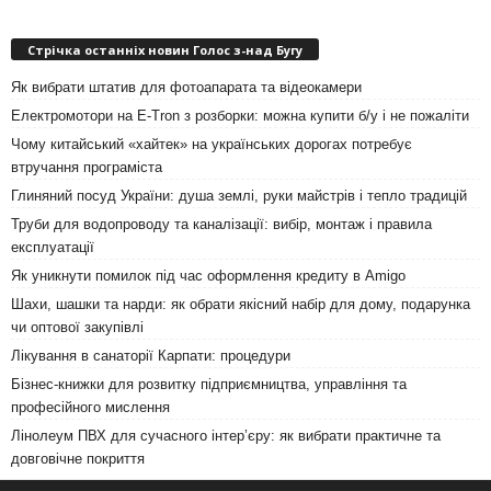
Стрічка останніх новин Голос з-над Бугу
Як вибрати штатив для фотоапарата та відеокамери
Електромотори на E-Tron з розборки: можна купити б/у і не пожаліти
Чому китайський «хайтек» на українських дорогах потребує
втручання програміста
Глиняний посуд України: душа землі, руки майстрів і тепло традицій
Труби для водопроводу та каналізації: вибір, монтаж і правила
експлуатації
Як уникнути помилок під час оформлення кредиту в Amigo
Шахи, шашки та нарди: як обрати якісний набір для дому, подарунка
чи оптової закупівлі
Лікування в санаторії Карпати: процедури
Бізнес-книжки для розвитку підприємництва, управління та
професійного мислення
Лінолеум ПВХ для сучасного інтер’єру: як вибрати практичне та
довговічне покриття