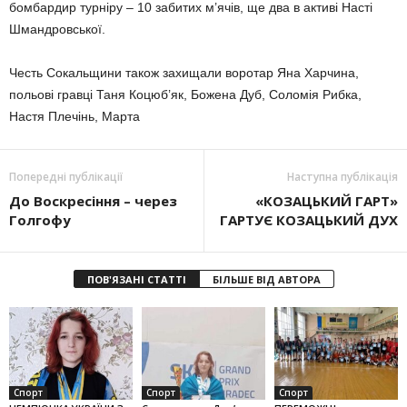
бомбардир турніру – 10 забитих м’ячів, ще два в активі Насті
Шмандровської.
Честь Сокальщини також захищали воротар Яна Харчина,
польові гравці Таня Коцюб’як, Божена Дуб, Соломія Рибка,
Настя Плечінь, Марта
Попередні публікації
Наступна публікація
До Воскресіння – через
«КОЗАЦЬКИЙ ГАРТ»
Голгофу
ГАРТУЄ КОЗАЦЬКИЙ ДУХ
ПОВ'ЯЗАНІ СТАТТІ
БІЛЬШЕ ВІД АВТОРА
Спорт
Спорт
Спорт